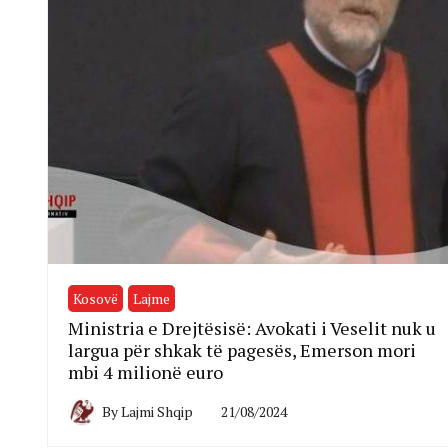
Kosovë
Lajme
Ministria e Drejtësisë: Avokati i Veselit nuk u
largua për shkak të pagesës, Emerson mori
mbi 4 milionë euro
By
Lajmi Shqip
21/08/2024