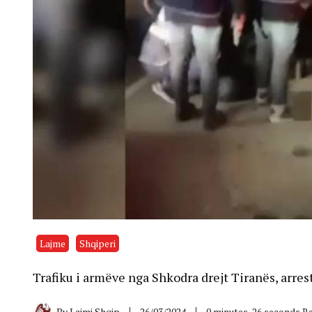
Lajme
Shqiperi
Trafiku i armëve nga Shkodra drejt Tiranës, arres
By
Lajmi Shqip
26/03/2024
0 minutes, 26 seconds R