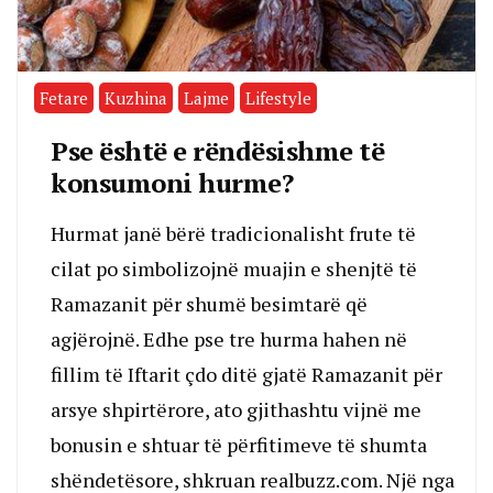
Fetare
Kuzhina
Lajme
Lifestyle
Pse është e rëndësishme të
konsumoni hurme?
Hurmat janë bërë tradicionalisht frute të
cilat po simbolizojnë muajin e shenjtë të
Ramazanit për shumë besimtarë që
agjërojnë. Edhe pse tre hurma hahen në
fillim të Iftarit çdo ditë gjatë Ramazanit për
arsye shpirtërore, ato gjithashtu vijnë me
bonusin e shtuar të përfitimeve të shumta
shëndetësore, shkruan realbuzz.com. Një nga