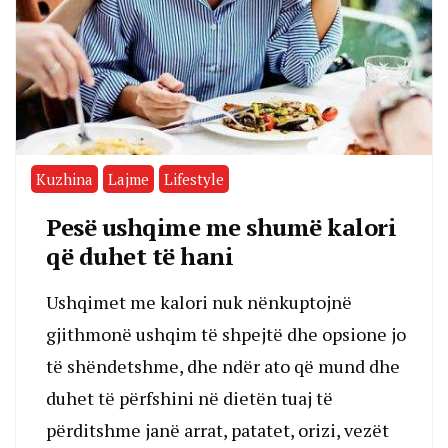
Kuzhina
Lajme
Lifestyle
Pesë ushqime me shumë kalori
që duhet të hani
Ushqimet me kalori nuk nënkuptojnë
gjithmonë ushqim të shpejtë dhe opsione jo
të shëndetshme, dhe ndër ato që mund dhe
duhet të përfshini në dietën tuaj të
përditshme janë arrat, patatet, orizi, vezët