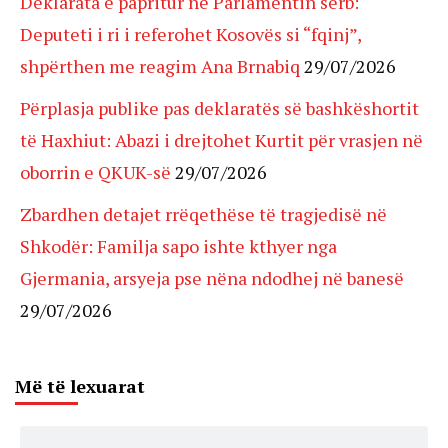
Deklarata e papritur në Parlamentin serb:
Deputeti i ri i referohet Kosovës si “fqinj”,
shpërthen me reagim Ana Brnabiq
29/07/2026
Përplasja publike pas deklaratës së bashkëshortit
të Haxhiut: Abazi i drejtohet Kurtit për vrasjen në
oborrin e QKUK-së
29/07/2026
Zbardhen detajet rrëqethëse të tragjedisë në
Shkodër: Familja sapo ishte kthyer nga
Gjermania, arsyeja pse nëna ndodhej në banesë
29/07/2026
Më të lexuarat