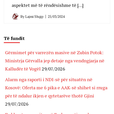
aspektet më të rëndësishme të […]
By
Lajmi Shqip
25/03/2024
Të fundit
Gërmimet për varrezën masive në Zubin Potok:
Ministrja Gërvalla jep detaje nga vendngjarja në
Kalludër të Vogël
29/07/2026
Alarm nga raporti i NDI-së për situatën në
Kosovë: Oferta me 6 pika e AAK-së shihet si rruga
për të ndalur ikjen e qytetarëve thotë Gjini
29/07/2026