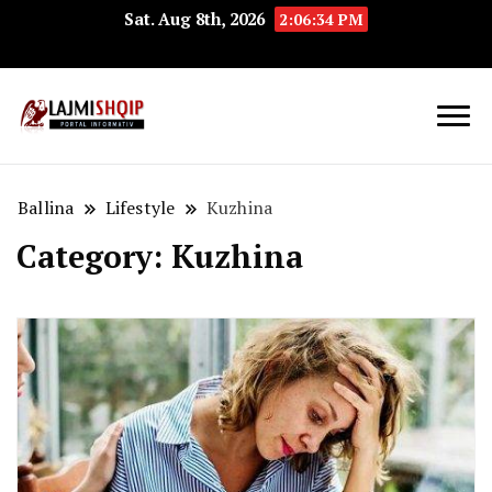
Sat. Aug 8th, 2026
2:06:35 PM
Lajmishqip.net
Lajmishqip
Ballina
Lifestyle
Kuzhina
Category:
Kuzhina