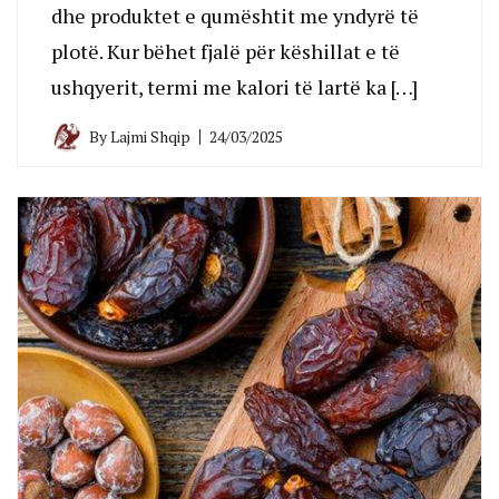
dhe produktet e qumështit me yndyrë të
plotë. Kur bëhet fjalë për këshillat e të
ushqyerit, termi me kalori të lartë ka […]
By
Lajmi Shqip
24/03/2025