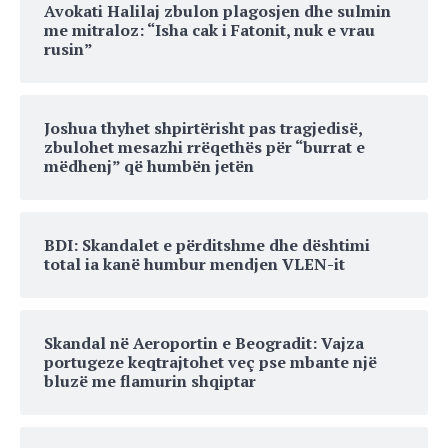
Avokati Halilaj zbulon plagosjen dhe sulmin
me mitraloz: “Isha cak i Fatonit, nuk e vrau
rusin”
Joshua thyhet shpirtërisht pas tragjedisë,
zbulohet mesazhi rrëqethës për “burrat e
mëdhenj” që humbën jetën
BDI: Skandalet e përditshme dhe dështimi
total ia kanë humbur mendjen VLEN-it
Skandal në Aeroportin e Beogradit: Vajza
portugeze keqtrajtohet veç pse mbante një
bluzë me flamurin shqiptar