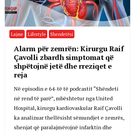
Lajme
Lifestyle
Shendetësi
Alarm për zemrën: Kirurgu Raif
Çavolli zbardh simptomat që
shpëtojnë jetë dhe rreziqet e
reja
Në episodin e 64-të të podcastit “Shëndeti
në rend të parë”, mbështetur nga United
Hospital, kirurgu kardiovaskular Raif Çavolli
ka analizuar thellësisht sëmundjet e zemrës,
shenjat që paralajmërojnë infarktin dhe