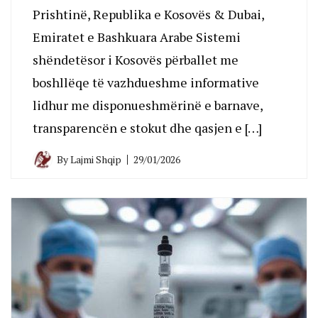
Prishtinë, Republika e Kosovës & Dubai,
Emiratet e Bashkuara Arabe Sistemi
shëndetësor i Kosovës përballet me
boshllëqe të vazhdueshme informative
lidhur me disponueshmërinë e barnave,
transparencën e stokut dhe qasjen e […]
By
Lajmi Shqip
29/01/2026