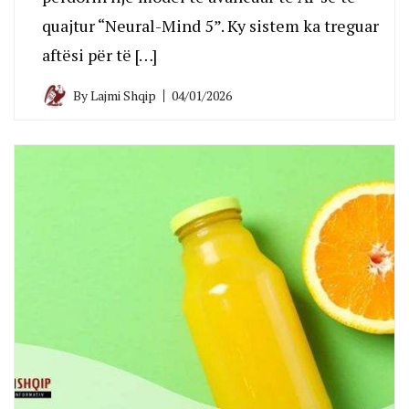
quajtur “Neural-Mind 5”. Ky sistem ka treguar
aftësi për të […]
By
Lajmi Shqip
04/01/2026