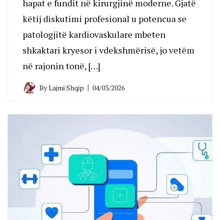
hapat e fundit në kirurgjinë moderne. Gjatë
këtij diskutimi profesional u potencua se
patologjitë kardiovaskulare mbeten
shkaktari kryesor i vdekshmërisë, jo vetëm
në rajonin tonë, […]
By
Lajmi Shqip
04/03/2026