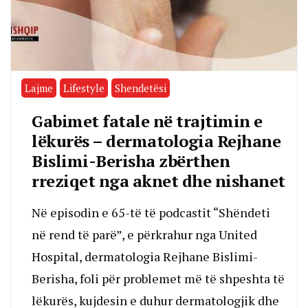
Lajme
Lifestyle
Shendetësi
Gabimet fatale në trajtimin e
lëkurës – dermatologia Rejhane
Bislimi-Berisha zbërthen
rreziqet nga aknet dhe nishanet
Në episodin e 65-të të podcastit “Shëndeti
në rend të parë”, e përkrahur nga United
Hospital, dermatologia Rejhane Bislimi-
Berisha, foli për problemet më të shpeshta të
lëkurës, kujdesin e duhur dermatologjik dhe