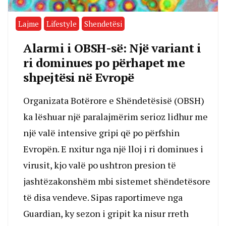
Lajme
Lifestyle
Shendetësi
Alarmi i OBSH-së: Një variant i
ri dominues po përhapet me
shpejtësi në Evropë
Organizata Botërore e Shëndetësisë (OBSH)
ka lëshuar një paralajmërim serioz lidhur me
një valë intensive gripi që po përfshin
Evropën. E nxitur nga një lloj i ri dominues i
virusit, kjo valë po ushtron presion të
jashtëzakonshëm mbi sistemet shëndetësore
të disa vendeve. Sipas raportimeve nga
Guardian, ky sezon i gripit ka nisur rreth