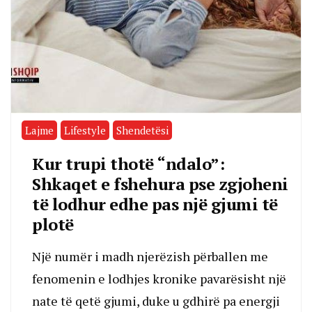
Lajme
Lifestyle
Shendetësi
Kur trupi thotë “ndalo”:
Shkaqet e fshehura pse zgjoheni
të lodhur edhe pas një gjumi të
plotë
Një numër i madh njerëzish përballen me
fenomenin e lodhjes kronike pavarësisht një
nate të qetë gjumi, duke u gdhirë pa energji