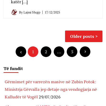
katër […]
By
Lajmi Shqip
17/12/2025
Posts
Older posts
navigation
Posts
pagination
1
2
…
5
Të fundit
Gërmimet për varrezën masive në Zubin Potok:
Ministrja Gërvalla jep detaje nga vendngjarja në
Kalludër të Vogël
29/07/2026