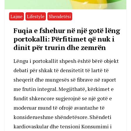
Lajme
Lifestyle
Shendetësi
Fuqia e fshehur në një gotë lëng
portokalli: Përfitimet që nuk i
dinit për trurin dhe zemrën
Lëngu i portokallit shpesh është bërë objekt
debati për shkak të densitetit të lartë të
sheqerit dhe mungesës së fibrave në raport
me frutin integral. Megjithatë, kërkimet e
fundit shkencore sugjerojnë se një gotë e
moderuar mund të ofrojë avantazhe të
konsiderueshme shëndetësore. Shëndeti
kardiovaskular dhe tensioni Konsumimi i