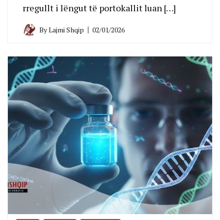
rregullt i lëngut të portokallit luan […]
By
Lajmi Shqip
02/01/2026