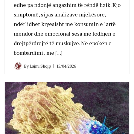
edhe pa ndonjë angazhim të rëndë fizik. Kjo
simptomë, sipas analizave mjekësore,
ndërlidhet kryesisht me konsumin e lartë
mendor dhe emocional sesa me lodhjen e
drejtpërdrejtë të muskujve. Në epokën e
bombardimit me […]
By
Lajmi Shqip
15/04/2026