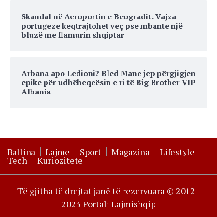
Skandal në Aeroportin e Beogradit: Vajza
portugeze keqtrajtohet veç pse mbante një
bluzë me flamurin shqiptar
Arbana apo Ledioni? Bled Mane jep përgjigjen
epike për udhëheqeësin e ri të Big Brother VIP
Albania
Ballina
Lajme
Sport
Magazina
Lifestyle
Tech
Kuriozitete
Të gjitha të drejtat janë të rezervuara © 2012 -
2023 Portali Lajmishqip