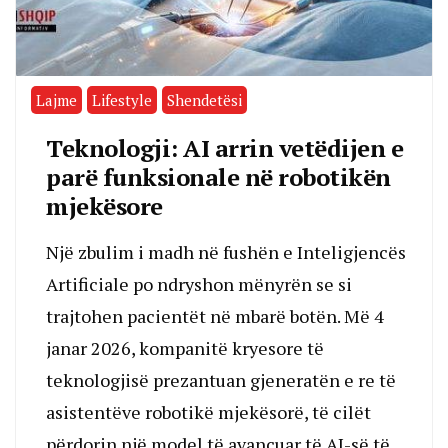
Lajme
Lifestyle
Shendetësi
Teknologji: AI arrin vetëdijen e
parë funksionale në robotikën
mjekësore
Një zbulim i madh në fushën e Inteligjencës
Artificiale po ndryshon mënyrën se si
trajtohen pacientët në mbarë botën. Më 4
janar 2026, kompanitë kryesore të
teknologjisë prezantuan gjeneratën e re të
asistentëve robotikë mjekësorë, të cilët
përdorin një model të avancuar të AI-së të