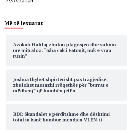
29/07/2026
Më të lexuarat
Avokati Halilaj zbulon plagosjen dhe sulmin
me mitraloz: “Isha cak i Fatonit, nuk e vrau
rusin”
Joshua thyhet shpirtërisht pas tragjedisë,
zbulohet mesazhi rrëqethës për “burrat e
mëdhenj” që humbën jetën
BDI: Skandalet e përditshme dhe dështimi
total ia kanë humbur mendjen VLEN-it