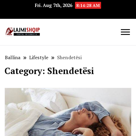
Fri. Aug 7th, 2026
8:14:29 AM
Lajmishqip.net
Lajmishqip
Ballina
Lifestyle
Shendetësi
Category:
Shendetësi