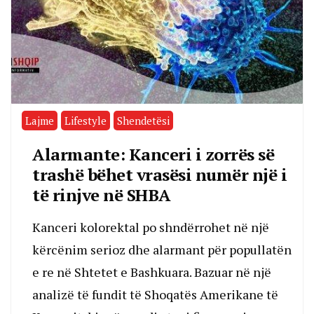
Lajme
Lifestyle
Shendetësi
Alarmante: Kanceri i zorrës së
trashë bëhet vrasësi numër një i
të rinjve në SHBA
Kanceri kolorektal po shndërrohet në një
kërcënim serioz dhe alarmant për popullatën
e re në Shtetet e Bashkuara. Bazuar në një
analizë të fundit të Shoqatës Amerikane të