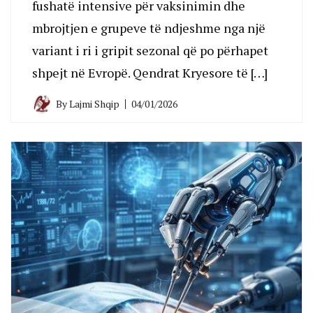
fushatë intensive për vaksinimin dhe
mbrojtjen e grupeve të ndjeshme nga një
variant i ri i gripit sezonal që po përhapet
shpejt në Evropë. Qendrat Kryesore të […]
By
Lajmi Shqip
04/01/2026