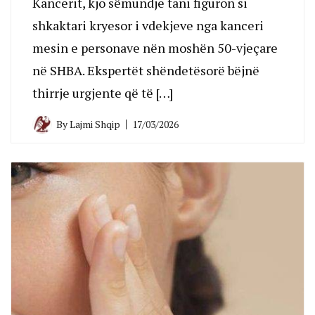
Kancerit, kjo sëmundje tani figuron si
shkaktari kryesor i vdekjeve nga kanceri
mesin e personave nën moshën 50-vjeçare
në SHBA. Ekspertët shëndetësorë bëjnë
thirrje urgjente që të […]
By
Lajmi Shqip
17/03/2026