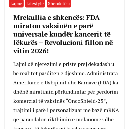
Lajme
Lifestyle
Shendetësi
Mrekullia e shkencës: FDA
miraton vaksinën e parë
universale kundër kancerit të
lëkurës – Revolucioni fillon në
vitin 2026!
Lajmi që njerëzimi e priste prej dekadash u
bë realitet pasditen e djeshme. Administrata
Amerikane e Ushqimit dhe Barnave (FDA) ka
dhënë miratimin përfundimtar për përdorim
komercial të vaksinës “OncoShield-25”,
trajtimi i parë i personalizuar me bazë mRNA
që parandalon rikthimin e melanomës dhe
kancerit të lëkurës në fazat e avancuara.