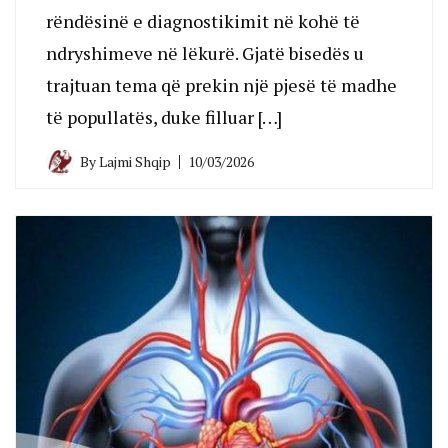
rëndësinë e diagnostikimit në kohë të
ndryshimeve në lëkurë. Gjatë bisedës u
trajtuan tema që prekin një pjesë të madhe
të popullatës, duke filluar […]
By
Lajmi Shqip
10/03/2026