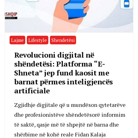
Lajme
Lifestyle
Shendetësi
Revolucioni digjital në
shëndetësi: Platforma “E-
Shneta” jep fund kaosit me
barnat përmes inteligjencës
artificiale
Zgjidhje digjitale që u mundëson qytetarëve
dhe profesionistëve shëndetësorë informim
të saktë, qasje më të shpejtë në barna dhe
shërbime në kohë reale Fidan Kalaja