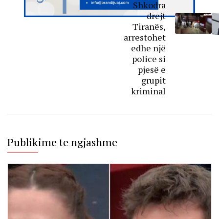
Shkodra
drejt
Tiranës,
arrestohet
edhe një
police si
pjesë e
grupit
kriminal
Publikime te ngjashme