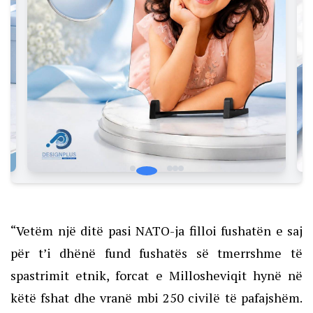
“Vetëm një ditë pasi NATO-ja filloi fushatën e saj
për t’i dhënë fund fushatës së tmerrshme të
spastrimit etnik, forcat e Millosheviqit hynë në
këtë fshat dhe vranë mbi 250 civilë të pafajshëm.