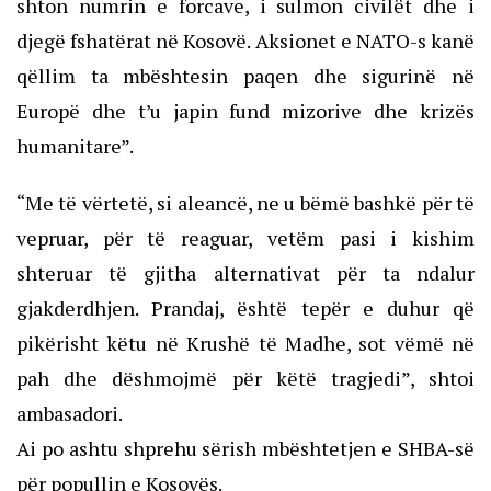
shton numrin e forcave, i sulmon civilët dhe i
djegë fshatërat në Kosovë. Aksionet e NATO-s kanë
qëllim ta mbështesin paqen dhe sigurinë në
Europë dhe t’u japin fund mizorive dhe krizës
humanitare”.
“Me të vërtetë, si aleancë, ne u bëmë bashkë për të
vepruar, për të reaguar, vetëm pasi i kishim
shteruar të gjitha alternativat për ta ndalur
gjakderdhjen. Prandaj, është tepër e duhur që
pikërisht këtu në Krushë të Madhe, sot vëmë në
pah dhe dëshmojmë për këtë tragjedi”, shtoi
ambasadori.
Ai po ashtu shprehu sërish mbështetjen e SHBA-së
për popullin e Kosovës.