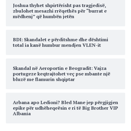
Joshua thyhet shpirtërisht pas tragjedisë,
zbulohet mesazhi rrëqethës për “burrat e
mëdhenj” që humbën jetën
BDI: Skandalet e përditshme dhe dështimi
total ia kanë humbur mendjen VLEN-it
Skandal në Aeroportin e Beogradit: Vajza
portugeze keqtrajtohet veç pse mbante një
bluzë me flamurin shqiptar
Arbana apo Ledioni? Bled Mane jep përgjigjen
epike për udhëheqeësin e ri të Big Brother VIP
Albania