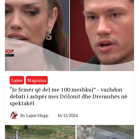
Lajme
Magazina
“Je femër që del me 100 meshkuj” – vazhdon
debati i ashpër mes Drilonit dhe Drenushës në
spektakël
By
Lajmi Shqip
16/12/2024