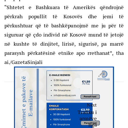
“Shtetet e Bashkuara të Amerikës qëndrojnë
përkrah popullit të Kosovës dhe jemi të
përkushtuar që të bashkëpunojmë me ju për të
siguruar që çdo individ në Kosovë mund të jetojë
në kushte të dinjitet, lirisë, sigurisë, pa marrë
parasysh përkatësinë etnike apo rrethanat”, tha
ai./GazetaSinjali
Next
Trafiku i
armëve
nga