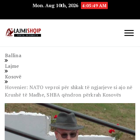
Mon. Aug 10th, 2026
4:05:50 AM
Lajmishqip.net
Lajmishqip
Ballina
Lajme
Kosovë
Hovenier: NATO veproi për shkak të ngjarjeve si ajo në
Krushë të Madhe, SHBA qëndron përkrah Kosovës