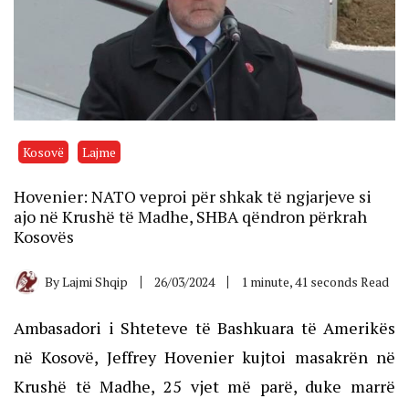
Kosovë
Lajme
Hovenier: NATO veproi për shkak të ngjarjeve si
ajo në Krushë të Madhe, SHBA qëndron përkrah
Kosovës
By
Lajmi Shqip
26/03/2024
1 minute, 41 seconds Read
Ambasadori i Shteteve të Bashkuara të Amerikës
në Kosovë, Jeffrey Hovenier kujtoi masakrën në
Krushë të Madhe, 25 vjet më parë, duke marrë