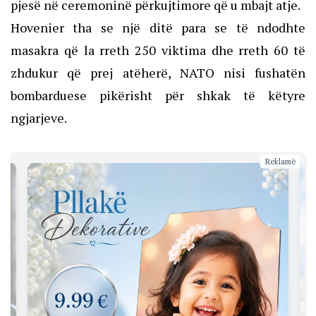
pjesë në ceremoninë përkujtimore që u mbajt atje.
Hovenier tha se një ditë para se të ndodhte
masakra që la rreth 250 viktima dhe rreth 60 të
zhdukur që prej atëherë, NATO nisi fushatën
bombarduese pikërisht për shkak të këtyre
ngjarjeve.
Reklamë