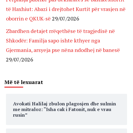
të Haxhiut: Abazi i drejtohet Kurtit për vrasjen në
oborrin e QKUK-së
29/07/2026
Zbardhen detajet rrëqethëse të tragjedisë në
Shkodër: Familja sapo ishte kthyer nga
Gjermania, arsyeja pse nëna ndodhej në banesë
29/07/2026
Më të lexuarat
Avokati Halilaj zbulon plagosjen dhe sulmin
me mitraloz: “Isha cak i Fatonit, nuk e vrau
rusin”