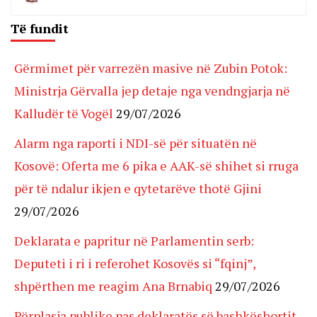
Të fundit
Gërmimet për varrezën masive në Zubin Potok:
Ministrja Gërvalla jep detaje nga vendngjarja në
Kalludër të Vogël
29/07/2026
Alarm nga raporti i NDI-së për situatën në
Kosovë: Oferta me 6 pika e AAK-së shihet si rruga
për të ndalur ikjen e qytetarëve thotë Gjini
29/07/2026
Deklarata e papritur në Parlamentin serb:
Deputeti i ri i referohet Kosovës si “fqinj”,
shpërthen me reagim Ana Brnabiq
29/07/2026
Përplasja publike pas deklaratës së bashkëshortit