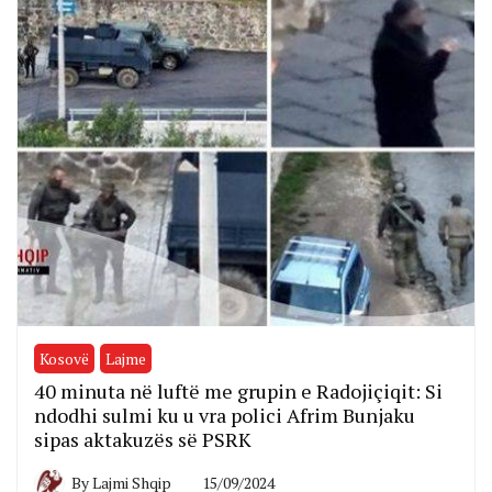
Kosovë
Lajme
40 minuta në luftë me grupin e Radojiçiqit: Si
ndodhi sulmi ku u vra polici Afrim Bunjaku
sipas aktakuzës së PSRK
By
Lajmi Shqip
15/09/2024