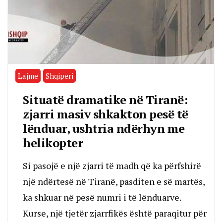
Lajme
Shqiperi
Situatë dramatike në Tiranë:
zjarri masiv shkakton pesë të
lënduar, ushtria ndërhyn me
helikopter
Si pasojë e një zjarri të madh që ka përfshirë
një ndërtesë në Tiranë, pasditen e së martës,
ka shkuar në pesë numri i të lënduarve.
Kurse, një tjetër zjarrfikës është paraqitur për