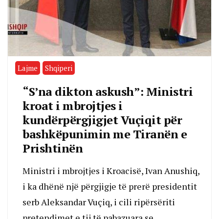
Lajme
Shqiperi
“S’na dikton askush”: Ministri
kroat i mbrojtjes i
kundërpërgjigjet Vuçiqit për
bashkëpunimin me Tiranën e
Prishtinën
Ministri i mbrojtjes i Kroacisë, Ivan Anushiq,
i ka dhënë një përgjigje të prerë presidentit
serb Aleksandar Vuçiq, i cili ripërsëriti
pretendimet e tij të pabazuara se