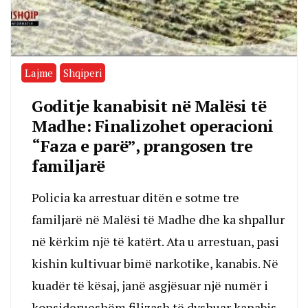
Lajme
Shqiperi
Goditje kanabisit në Malësi të
Madhe: Finalizohet operacioni
“Faza e parë”, prangosen tre
familjarë
Policia ka arrestuar ditën e sotme tre
familjarë në Malësi të Madhe dhe ka shpallur
në kërkim një të katërt. Ata u arrestuan, pasi
kishin kultivuar bimë narkotike, kanabis. Në
kuadër të kësaj, janë asgjësuar një numër i
konsiderueshëm filizash të dyshuar kanabis,