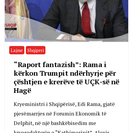
Lajme
Shqiperi
“Raport fantazish”: Rama i
kërkon Trumpit ndërhyrje për
çështjen e krerëve të UÇK-së në
Hagë
Kryeministri i Shqipërisë, Edi Rama, gjatë
pjesëmarrjes në Forumin Ekonomik të
Delphit, në një bashkëbisedim me
kryeredaktorin e “Kathimerinit”, Alexis