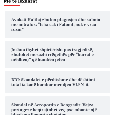
Më të lexuarat
Avokati Halilaj zbulon plagosjen dhe sulmin
me mitraloz: “Isha cak i Fatonit, nuk e vrau
rusin”
Joshua thyhet shpirtërisht pas tragjedisë,
zbulohet mesazhi rrëqethës për “burrat e
mëdhenj” që humbën jetën
BDI: Skandalet e përditshme dhe dështimi
total ia kanë humbur mendjen VLEN-it
Skandal në Aeroportin e Beogradit: Vajza
portugeze keqtrajtohet veç pse mbante një
bluzë me flamurin shqiptar