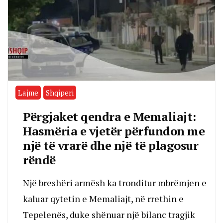
Lajme
Shqiperi
Përgjaket qendra e Memaliajt:
Hasmëria e vjetër përfundon me
një të vrarë dhe një të plagosur
rëndë
Një breshëri armësh ka tronditur mbrëmjen e
kaluar qytetin e Memaliajt, në rrethin e
Tepelenës, duke shënuar një bilanc tragjik