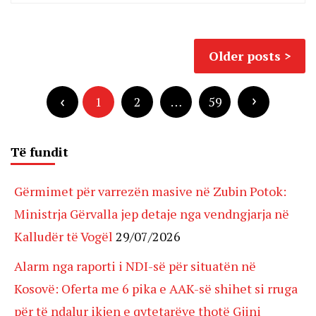
Posts
Older posts
navigation
Posts
pagination
1
2
…
59
Të fundit
Gërmimet për varrezën masive në Zubin Potok:
Ministrja Gërvalla jep detaje nga vendngjarja në
Kalludër të Vogël
29/07/2026
Alarm nga raporti i NDI-së për situatën në
Kosovë: Oferta me 6 pika e AAK-së shihet si rruga
për të ndalur ikjen e qytetarëve thotë Gjini