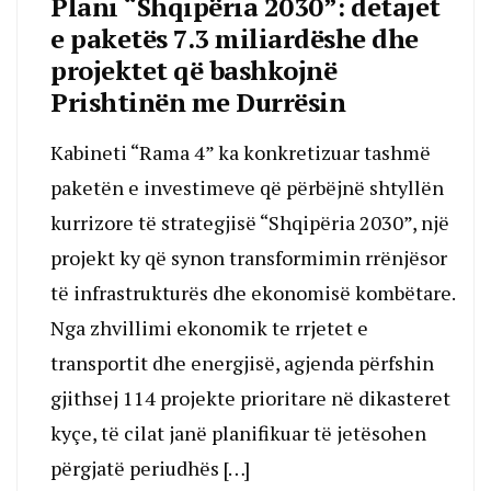
Plani “Shqipëria 2030”: detajet
e paketës 7.3 miliardëshe dhe
projektet që bashkojnë
Prishtinën me Durrësin
Kabineti “Rama 4” ka konkretizuar tashmë
paketën e investimeve që përbëjnë shtyllën
kurrizore të strategjisë “Shqipëria 2030”, një
projekt ky që synon transformimin rrënjësor
të infrastrukturës dhe ekonomisë kombëtare.
Nga zhvillimi ekonomik te rrjetet e
transportit dhe energjisë, agjenda përfshin
gjithsej 114 projekte prioritare në dikasteret
kyçe, të cilat janë planifikuar të jetësohen
përgjatë periudhës […]