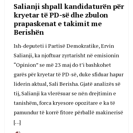
Salianji shpall kandidaturën për
kryetar të PD-së dhe zbulon
prapaskenat e takimit me
Berishën
Ish-deputeti i Partisë Demokratike, Ervin
Salianji, ka njoftuar zyrtarisht në emisionin
“Opinion” se më 23 maj do t’i bashkohet
garës për kryetar të PD-së, duke sfiduar hapur
liderin aktual, Sali Berisha. Gjatë analizës së
tij, Salianji ka vlerësuar se nën drejtimin e
tanishëm, forca kryesore opozitare e ka të
pamundur të korrë fitore përballë makinerisë
[…]