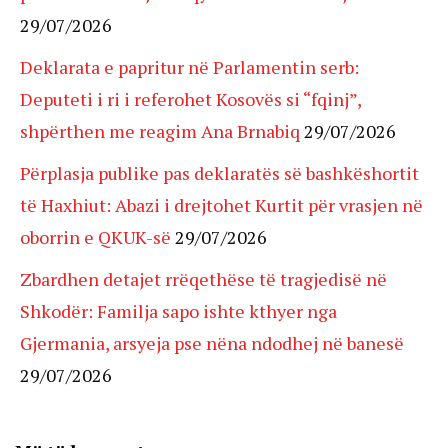
29/07/2026
Deklarata e papritur në Parlamentin serb:
Deputeti i ri i referohet Kosovës si “fqinj”,
shpërthen me reagim Ana Brnabiq
29/07/2026
Përplasja publike pas deklaratës së bashkëshortit
të Haxhiut: Abazi i drejtohet Kurtit për vrasjen në
oborrin e QKUK-së
29/07/2026
Zbardhen detajet rrëqethëse të tragjedisë në
Shkodër: Familja sapo ishte kthyer nga
Gjermania, arsyeja pse nëna ndodhej në banesë
29/07/2026