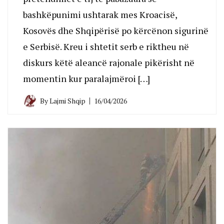
bashkëpunimi ushtarak mes Kroacisë,
Kosovës dhe Shqipërisë po kërcënon sigurinë
e Serbisë. Kreu i shtetit serb e riktheu në
diskurs këtë aleancë rajonale pikërisht në
momentin kur paralajmëroi […]
By
Lajmi Shqip
16/04/2026