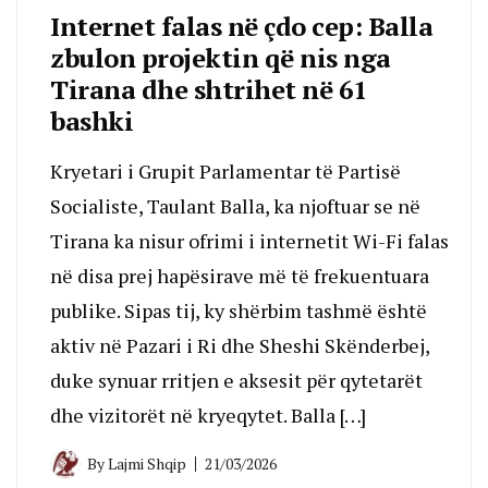
Internet falas në çdo cep: Balla
zbulon projektin që nis nga
Tirana dhe shtrihet në 61
bashki
Kryetari i Grupit Parlamentar të Partisë
Socialiste, Taulant Balla, ka njoftuar se në
Tirana ka nisur ofrimi i internetit Wi-Fi falas
në disa prej hapësirave më të frekuentuara
publike. Sipas tij, ky shërbim tashmë është
aktiv në Pazari i Ri dhe Sheshi Skënderbej,
duke synuar rritjen e aksesit për qytetarët
dhe vizitorët në kryeqytet. Balla […]
By
Lajmi Shqip
21/03/2026