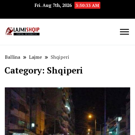
Fri. Aug 7th, 2026
3:50:35 AM
Lajmishqip.net
Lajmishqip
Ballina
Lajme
Shqiperi
Category:
Shqiperi