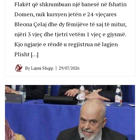
Flakët që shkrumbuan një banesë në fshatin
Domen, nuk kursyen jetën e 24-vjeçares
Bleona Çelaj dhe dy fëmijëve të saj të mitur,
njëri 3 vjeç dhe tjetri vetëm 1 vjeç e gjysmë.
Kjo ngjarje e rëndë u regjistrua në lagjen
Plisht […]
By
Lajmi Shqip
29/07/2026