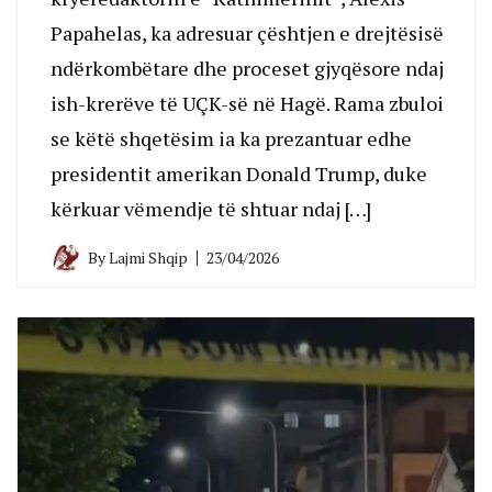
Papahelas, ka adresuar çështjen e drejtësisë
ndërkombëtare dhe proceset gjyqësore ndaj
ish-krerëve të UÇK-së në Hagë. Rama zbuloi
se këtë shqetësim ia ka prezantuar edhe
presidentit amerikan Donald Trump, duke
kërkuar vëmendje të shtuar ndaj […]
By
Lajmi Shqip
23/04/2026