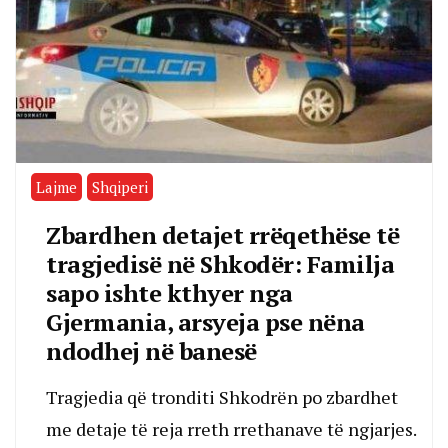
Lajme
Shqiperi
Zbardhen detajet rrëqethëse të
tragjedisë në Shkodër: Familja
sapo ishte kthyer nga
Gjermania, arsyeja pse nëna
ndodhej në banesë
Tragjedia që tronditi Shkodrën po zbardhet
me detaje të reja rreth rrethanave të ngjarjes.