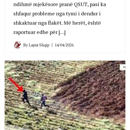
ndihmë mjekësore pranë QSUT, pasi ka
shfaqur probleme nga tymi i dendur i
shkaktuar nga flakët. Më herët, është
raportuar edhe për […]
By
Lajmi Shqip
14/04/2026