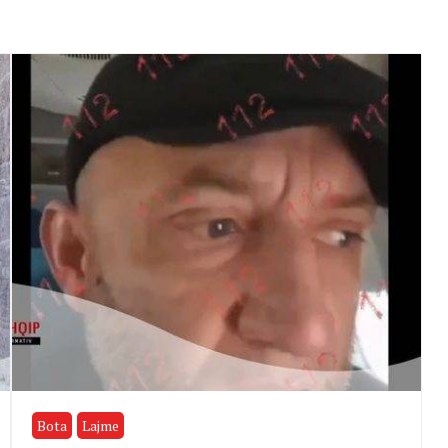
Bota
Lajme