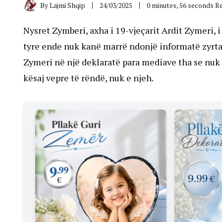
By
Lajmi Shqip
24/03/2025
0 minutes, 56 seconds R
Nysret Zymberi, axha i 19-vjeçarit Ardit Zymeri, i
tyre ende nuk kanë marrë ndonjë informatë zyrtare
Zymeri në një deklaratë para mediave tha se nuk
kësaj vepre të rëndë, nuk e njeh.