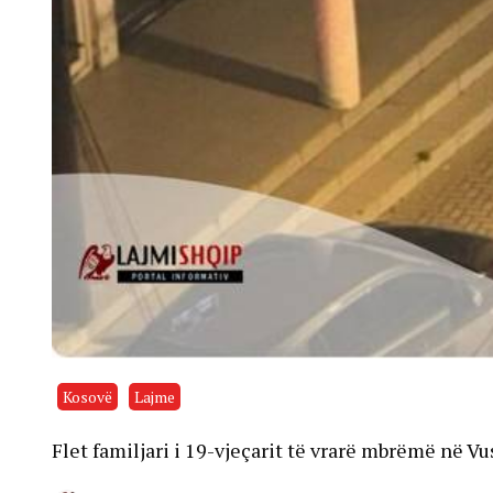
Kosovë
Lajme
Flet familjari i 19-vjeçarit të vrarë mbrëmë në V