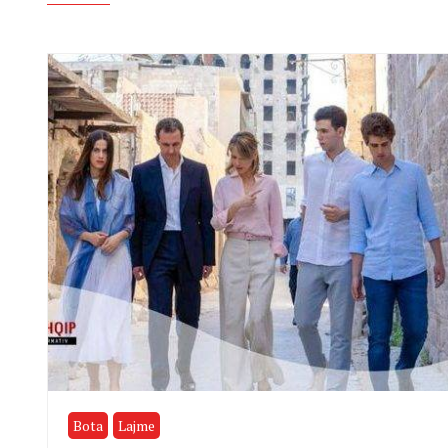
Bota
Lajme