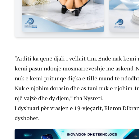
“Arditi ka qenë djali i vëllait tim. Ende nuk kem
kemi pasur ndonjë mosmarrëveshje me askënd. Nuk
nuk e kemi pritur që diçka e tillë mund të ndodh
Nuk e njohim dorasin dhe as tani nuk e njohim. 
një vajzë dhe dy djem,” tha Nysreti.
I dyshuari për vrasjen e 19-vjeçarit, Bleron Dibran
dyshohet.