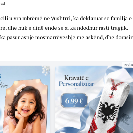
ead
 cili u vra mbrëmë në Vushtrri, ka deklaruar se familja e
, dhe nuk e dinë ende se si ka ndodhur rasti tragjik.
 ka pasur asnjë mosmarrëveshje me askënd, dhe dorasin
Rekla