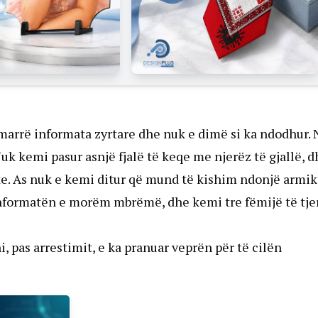
i marrë informata zyrtare dhe nuk e dimë si ka ndodhur.
 kemi pasur asnjë fjalë të keqe me njerëz të gjallë, d
te. As nuk e kemi ditur që mund të kishim ndonjë armik
Informatën e morëm mbrëmë, dhe kemi tre fëmijë të tje
i, pas arrestimit, e ka pranuar veprën për të cilën