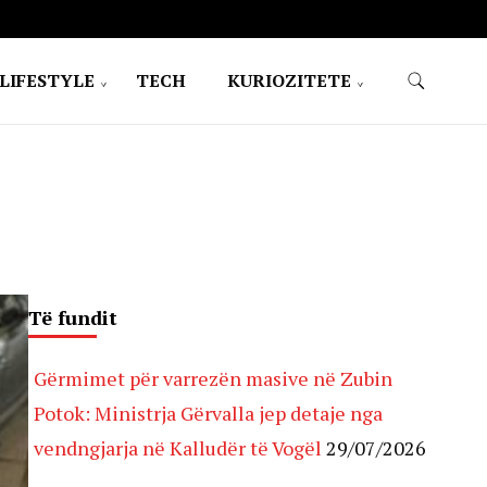
LIFESTYLE
TECH
KURIOZITETE
Të fundit
Gërmimet për varrezën masive në Zubin
Potok: Ministrja Gërvalla jep detaje nga
vendngjarja në Kalludër të Vogël
29/07/2026