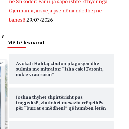
në Shkodër: Familja sapo ishte kthyer nga
Gjermania, arsyeja pse nëna ndodhej në
banesë
29/07/2026
 e
Më të lexuarat
Avokati Halilaj zbulon plagosjen dhe
më
sulmin me mitraloz: “Isha cak i Fatonit,
nuk e vrau rusin”
Joshua thyhet shpirtërisht pas
tragjedisë, zbulohet mesazhi rrëqethës
për “burrat e mëdhenj” që humbën jetën