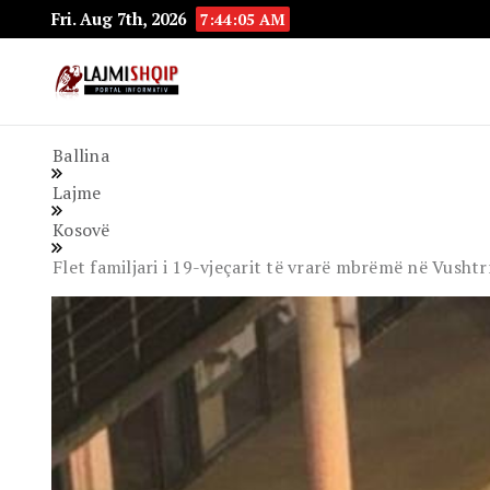
Fri. Aug 7th, 2026
7:44:07 AM
Lajmishqip.net
Lajmishqip
Ballina
Lajme
Kosovë
Flet familjari i 19-vjeçarit të vrarë mbrëmë në Vusht