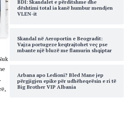
BDI: Skandalet e përditshme dhe
dështimi total ia kanë humbur mendjen
VLEN-it
Skandal në Aeroportin e Beogradit:
Vajza portugeze keqtrajtohet veç pse
mbante një bluzë me flamurin shqiptar
 Nuk
he
Arbana apo Ledioni? Bled Mane jep
.
përgjigjen epike për udhëheqeësin e ri të
Big Brother VIP Albania
rë,