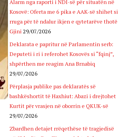
Alarm nga raporti i NDI-së për situatën në
Kosovë: Oferta me 6 pika e AAK-së shihet si
rruga për të ndalur ikjen e qytetarëve thotë
Gjini
29/07/2026
Deklarata e papritur në Parlamentin serb:
Deputeti i ri i referohet Kosovës si “fqinj”,
shpërthen me reagim Ana Brnabiq
29/07/2026
Përplasja publike pas deklaratës së
bashkëshortit të Haxhiut: Abazi i drejtohet
Kurtit për vrasjen në oborrin e QKUK-së
29/07/2026
Zbardhen detajet rrëqethëse të tragjedisë