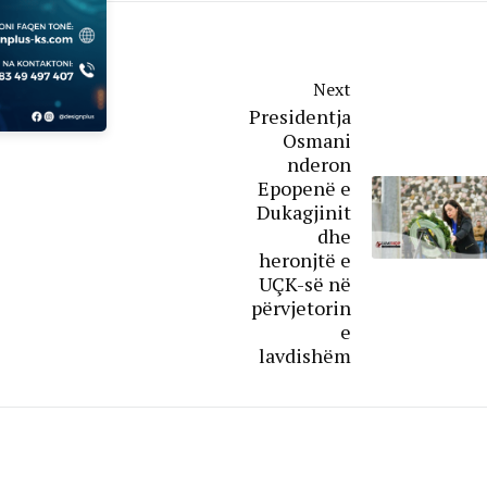
Next
Presidentja
Osmani
nderon
Epopenë e
Dukagjinit
dhe
heronjtë e
UÇK-së në
përvjetorin
e
lavdishëm