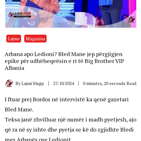
Lajme
Magazina
Arbana apo Ledioni? Bled Mane jep përgjigjen
epike për udhëheqeësin e ri të Big Brother VIP
Albania
By
Lajmi Shqip
27/10/2024
0 minutes, 20 seconds Read
I ftuar prej Bordos në intervistë ka qenë gazetari
Bled Mane.
Teksa janë zhvilluar një numër i madh pyetjesh, ajo
që ra në sy ishte dhe pyetja se kë do zgjidhte Bledi
mes Arbanës ose Ledionit.