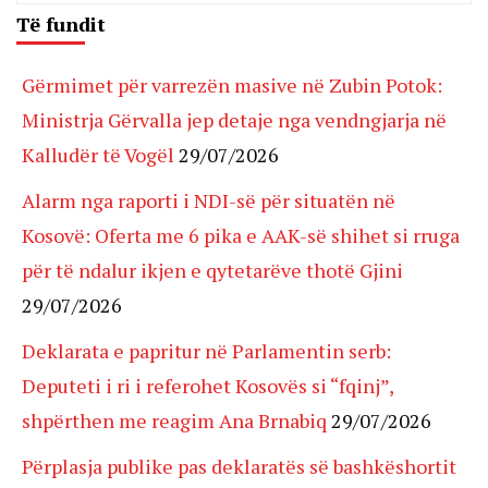
Të fundit
Gërmimet për varrezën masive në Zubin Potok:
Ministrja Gërvalla jep detaje nga vendngjarja në
Kalludër të Vogël
29/07/2026
Alarm nga raporti i NDI-së për situatën në
Kosovë: Oferta me 6 pika e AAK-së shihet si rruga
për të ndalur ikjen e qytetarëve thotë Gjini
29/07/2026
Deklarata e papritur në Parlamentin serb:
Deputeti i ri i referohet Kosovës si “fqinj”,
shpërthen me reagim Ana Brnabiq
29/07/2026
Përplasja publike pas deklaratës së bashkëshortit