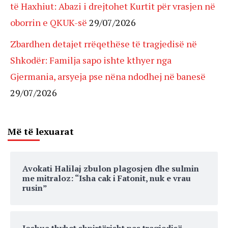
të Haxhiut: Abazi i drejtohet Kurtit për vrasjen në
oborrin e QKUK-së
29/07/2026
Zbardhen detajet rrëqethëse të tragjedisë në
Shkodër: Familja sapo ishte kthyer nga
Gjermania, arsyeja pse nëna ndodhej në banesë
29/07/2026
Më të lexuarat
Avokati Halilaj zbulon plagosjen dhe sulmin
me mitraloz: “Isha cak i Fatonit, nuk e vrau
rusin”
Joshua thyhet shpirtërisht pas tragjedisë,