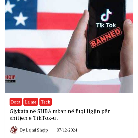
Bota
Lajme
Tech
Gjykata në SHBA mban në fuqi ligjin për
shitjen e TikTok-ut
By
Lajmi Shqip
07/12/2024