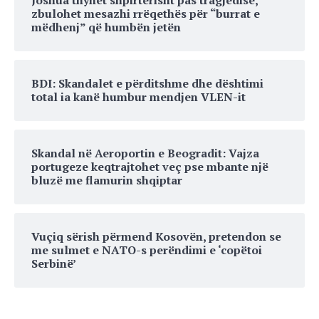
zbulohet mesazhi rrëqethës për “burrat e
mëdhenj” që humbën jetën
BDI: Skandalet e përditshme dhe dështimi
total ia kanë humbur mendjen VLEN-it
Skandal në Aeroportin e Beogradit: Vajza
portugeze keqtrajtohet veç pse mbante një
bluzë me flamurin shqiptar
Vuçiq sërish përmend Kosovën, pretendon se
me sulmet e NATO-s perëndimi e ‘copëtoi
Serbinë’