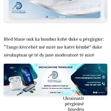
Bled Mane nuk ka humbur kohë duke u përgjigjur:
“Tango kërcehet më mirë me katër këmbë” duke
nënkuptuar që të dy janë moderatorë të mirë
Next
Ukrainasit
përgjojnë
bisedën