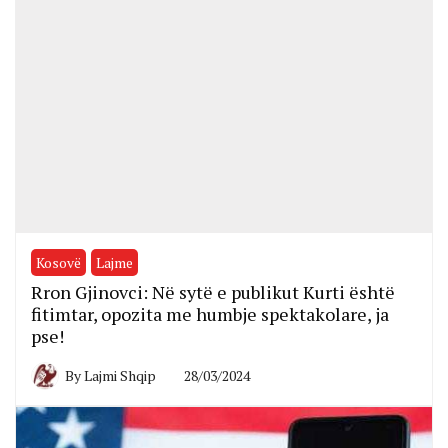
Kosovë
Lajme
Rron Gjinovci: Në sytë e publikut Kurti është
fitimtar, opozita me humbje spektakolare, ja
pse!
By
Lajmi Shqip
28/03/2024