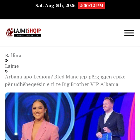
Sat. Aug 8th, 2026
2:00:13 PM
Lajmishqip.net
Lajmishqip
Ballina
Lajme
Arbana apo Ledioni? Bled Mane jep përgjigjen epike
për udhëheqeësin e ri të Big Brother VIP Albania