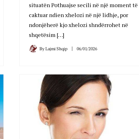
situatën Pothuajse secili në një moment të
caktuar ndien xhelozi në një lidhje, por
ndonjëherë kjo xhelozi shndërrohet në
shqetësim […]
By
Lajmi Shqip
06/01/2026