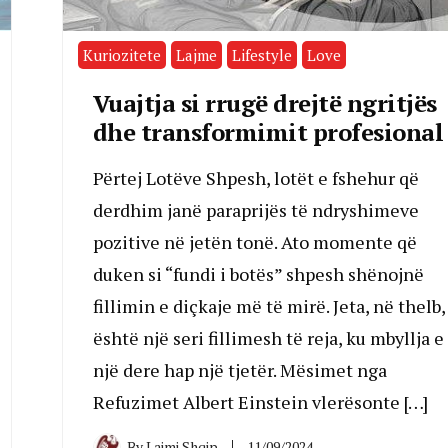
Kuriozitete
Lajme
Lifestyle
Love
Vuajtja si rrugë drejtë ngritjës
dhe transformimit profesional
Përtej Lotëve Shpesh, lotët e fshehur që
derdhim janë paraprijës të ndryshimeve
pozitive në jetën tonë. Ato momente që
duken si “fundi i botës” shpesh shënojnë
fillimin e diçkaje më të mirë. Jeta, në thelb,
është një seri fillimesh të reja, ku mbyllja e
një dere hap një tjetër. Mësimet nga
Refuzimet Albert Einstein vlerësonte […]
By
Lajmi Shqip
11/09/2024