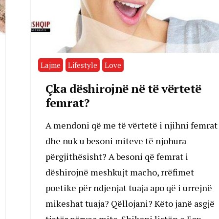
Lajme
Lifestyle
Love
Çka dëshirojnë në të vërtetë
femrat?
A mendoni që me të vërtetë i njihni femrat
dhe nuk u besoni miteve të njohura
përgjithësisht? A besoni që femrat i
dëshirojnë meshkujt macho, rrëfimet
poetike për ndjenjat tuaja apo që i urrejnë
mikeshat tuaja? Qëllojani? Këto janë asgjë
tjetër përveç mite. Shikoni listën e Fox