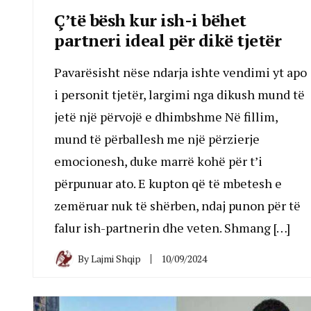
Ç’të bësh kur ish-i bëhet
partneri ideal për dikë tjetër
Pavarësisht nëse ndarja ishte vendimi yt apo
i personit tjetër, largimi nga dikush mund të
jetë një përvojë e dhimbshme Në fillim,
mund të përballesh me një përzierje
emocionesh, duke marrë kohë për t’i
përpunuar ato. E kupton që të mbetesh e
zemëruar nuk të shërben, ndaj punon për të
falur ish-partnerin dhe veten. Shmang […]
By
Lajmi Shqip
10/09/2024