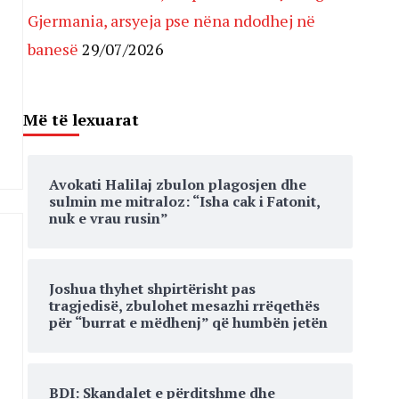
Gjermania, arsyeja pse nëna ndodhej në
banesë
29/07/2026
Më të lexuarat
Avokati Halilaj zbulon plagosjen dhe
sulmin me mitraloz: “Isha cak i Fatonit,
nuk e vrau rusin”
Joshua thyhet shpirtërisht pas
tragjedisë, zbulohet mesazhi rrëqethës
për “burrat e mëdhenj” që humbën jetën
BDI: Skandalet e përditshme dhe