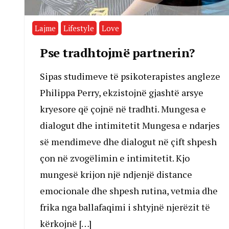
Lajme
Lifestyle
Love
Pse tradhtojmë partnerin?
Sipas studimeve të psikoterapistes angleze
Philippa Perry, ekzistojnë gjashtë arsye
kryesore që çojnë në tradhti. Mungesa e
dialogut dhe intimitetit Mungesa e ndarjes
së mendimeve dhe dialogut në çift shpesh
çon në zvogëlimin e intimitetit. Kjo
mungesë krijon një ndjenjë distance
emocionale dhe shpesh rutina, vetmia dhe
frika nga ballafaqimi i shtyjnë njerëzit të
kërkojnë […]