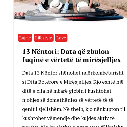
Lajme
Lifestyle
Love
13 Nëntori: Data që zbulon
fuqinë e vërtetë të mirësjelljes
Data 13 Nëntor shënohet ndërkombëtarisht
si Dita Botërore e Mirësjelljes. Kjo është një
ditë e cila në mbarë globin i kushtohet
njohjes së domethënies së vërtetë të të
qenit i sjellshëm. Në thelb, kjo nënkupton t’i
kushtohet vëmendje dhe kujdes aktiv të
tjerëve. Kjo iniciativë u promovua fillimisht