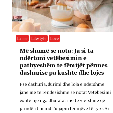
Lajme
Lifestyle
Love
Më shumë se nota: Ja si ta
ndërtoni vetëbesimin e
pathyeshëm te fëmijët përmes
dashurisë pa kushte dhe lojës
Pse dashuria, durimi dhe loja e ndershme
janë më të rëndësishme se notat Vetëbesimi
është një nga dhuratat më të vlefshme që
prindërit mund t’u japin fëmijëve të tyre. Ai