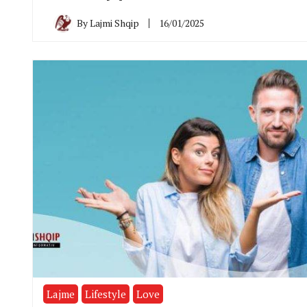
By
Lajmi Shqip
16/01/2025
Lajme
Lifestyle
Love