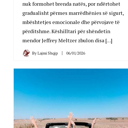
nuk formohet brenda natës, por ndërtohet
gradualisht përmes marrëdhënies së sigurt,
mbështetjes emocionale dhe përvojave të
përditshme. Këshilltari për shëndetin
mendor Jeffrey Meltzer zbulon disa […]
By
Lajmi Shqip
06/01/2026