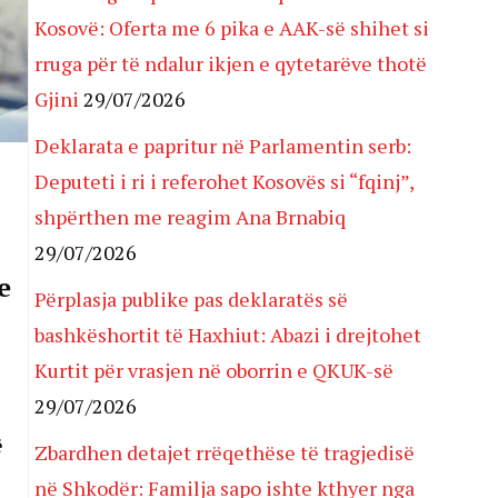
Kosovë: Oferta me 6 pika e AAK-së shihet si
rruga për të ndalur ikjen e qytetarëve thotë
Gjini
29/07/2026
Deklarata e papritur në Parlamentin serb:
Deputeti i ri i referohet Kosovës si “fqinj”,
shpërthen me reagim Ana Brnabiq
29/07/2026
e
Përplasja publike pas deklaratës së
bashkëshortit të Haxhiut: Abazi i drejtohet
Kurtit për vrasjen në oborrin e QKUK-së
29/07/2026
ë
Zbardhen detajet rrëqethëse të tragjedisë
në Shkodër: Familja sapo ishte kthyer nga