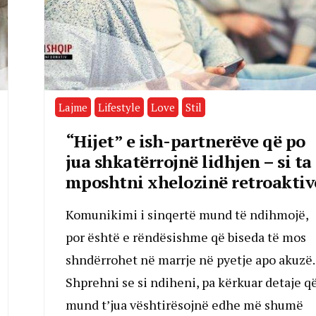
Lajme
Lifestyle
Love
Stil
“Hijet” e ish-partnerëve që po
jua shkatërrojnë lidhjen – si ta
mposhtni xhelozinë retroaktiv
Komunikimi i sinqertë mund të ndihmojë,
por është e rëndësishme që biseda të mos
shndërrohet në marrje në pyetje apo akuzë.
Shprehni se si ndiheni, pa kërkuar detaje q
mund t’jua vështirësojnë edhe më shumë