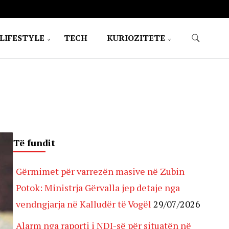
LIFESTYLE
TECH
KURIOZITETE
Të fundit
Gërmimet për varrezën masive në Zubin
Potok: Ministrja Gërvalla jep detaje nga
vendngjarja në Kalludër të Vogël
29/07/2026
Alarm nga raporti i NDI-së për situatën në