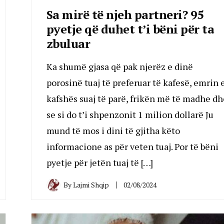
Sa mirë të njeh partneri? 95
pyetje që duhet t’i bëni për ta
zbuluar
Ka shumë gjasa që pak njerëz e dinë
porosinë tuaj të preferuar të kafesë, emrin 
kafshës suaj të parë, frikën më të madhe dh
se si do t’i shpenzonit 1 milion dollarë Ju
mund të mos i dini të gjitha këto
informacione as për veten tuaj. Por të bëni
pyetje për jetën tuaj të […]
By
Lajmi Shqip
02/08/2024