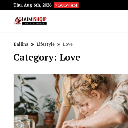
Thu. Aug 6th, 2026
7:30:40 AM
Lajmishqip.net
Lajmishqip
Ballina
Lifestyle
Love
Category:
Love