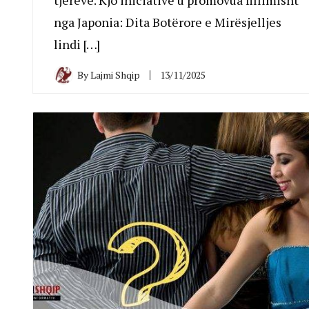
nga Japonia: Dita Botërore e Mirësjelljes
lindi […]
By
Lajmi Shqip
13/11/2025