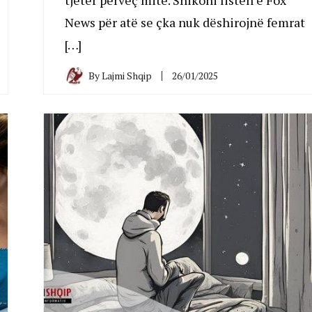
News për atë se çka nuk dëshirojnë femrat
[…]
By
Lajmi Shqip
26/01/2025