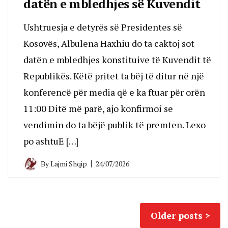
datën e mbledhjes së Kuvendit
Ushtruesja e detyrës së Presidentes së
Kosovës, Albulena Haxhiu do ta caktoj sot
datën e mbledhjes konstituive të Kuvendit të
Republikës. Këtë pritet ta bëj të ditur në një
konferencë për media që e ka ftuar për orën
11:00 Ditë më parë, ajo konfirmoi se
vendimin do ta bëjë publik të premten. Lexo
po ashtu​E […]
By
Lajmi Shqip
24/07/2026
Posts
Older posts
navigation