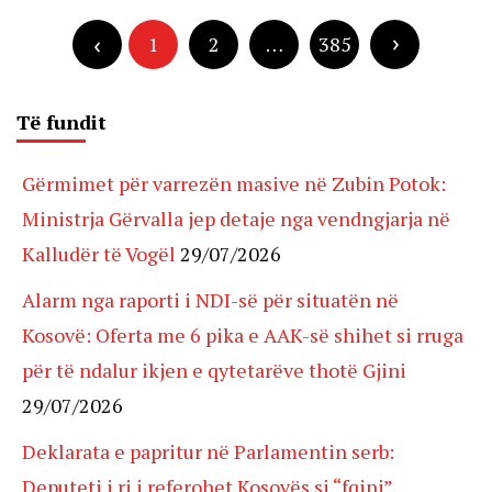
Posts
pagination
1
2
…
385
Të fundit
Gërmimet për varrezën masive në Zubin Potok:
Ministrja Gërvalla jep detaje nga vendngjarja në
Kalludër të Vogël
29/07/2026
Alarm nga raporti i NDI-së për situatën në
Kosovë: Oferta me 6 pika e AAK-së shihet si rruga
për të ndalur ikjen e qytetarëve thotë Gjini
29/07/2026
Deklarata e papritur në Parlamentin serb:
Deputeti i ri i referohet Kosovës si “fqinj”,