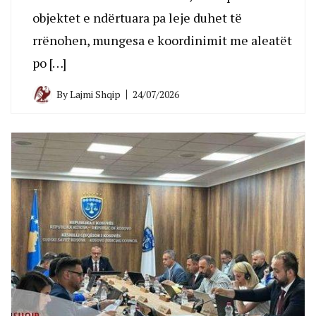
objektet e ndërtuara pa leje duhet të
rrënohen, mungesa e koordinimit me aleatët
po […]
By
Lajmi Shqip
24/07/2026