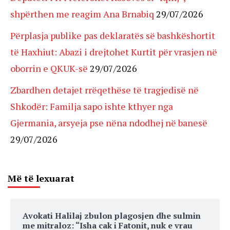
shpërthen me reagim Ana Brnabiq
29/07/2026
Përplasja publike pas deklaratës së bashkëshortit
të Haxhiut: Abazi i drejtohet Kurtit për vrasjen në
oborrin e QKUK-së
29/07/2026
Zbardhen detajet rrëqethëse të tragjedisë në
Shkodër: Familja sapo ishte kthyer nga
Gjermania, arsyeja pse nëna ndodhej në banesë
29/07/2026
Më të lexuarat
Avokati Halilaj zbulon plagosjen dhe sulmin
me mitraloz: “Isha cak i Fatonit, nuk e vrau