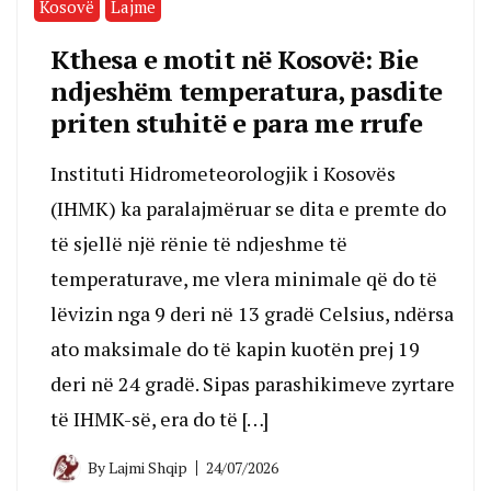
Kosovë
Lajme
Kthesa e motit në Kosovë: Bie
ndjeshëm temperatura, pasdite
priten stuhitë e para me rrufe
Instituti Hidrometeorologjik i Kosovës
(IHMK) ka paralajmëruar se dita e premte do
të sjellë një rënie të ndjeshme të
temperaturave, me vlera minimale që do të
lëvizin nga 9 deri në 13 gradë Celsius, ndërsa
ato maksimale do të kapin kuotën prej 19
deri në 24 gradë. Sipas parashikimeve zyrtare
të IHMK-së, era do të […]
By
Lajmi Shqip
24/07/2026