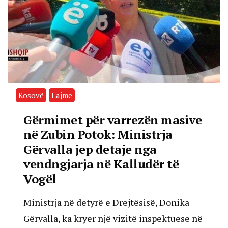
Kosovë
Lajme
Gërmimet për varrezën masive
në Zubin Potok: Ministrja
Gërvalla jep detaje nga
vendngjarja në Kalludër të
Vogël
Ministrja në detyrë e Drejtësisë, Donika
Gërvalla, ka kryer një vizitë inspektuese në