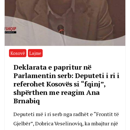
Kosovë
Lajme
Deklarata e papritur në
Parlamentin serb: Deputeti i ri i
referohet Kosovës si “fqinj”,
shpërthen me reagim Ana
Brnabiq
Deputeti më i ri serb nga radhët e “Frontit të
Gjelbër”, Dobrica Veselinoviq, ka mbajtur një