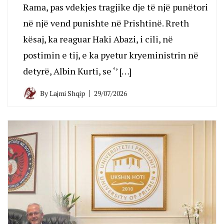
Rama, pas vdekjes tragjike dje të një punëtori
në një vend punishte në Prishtinë. Rreth
kësaj, ka reaguar Haki Abazi, i cili, në
postimin e tij, e ka pyetur kryeministrin në
detyrë, Albin Kurti, se ‘’ […]
By
Lajmi Shqip
29/07/2026