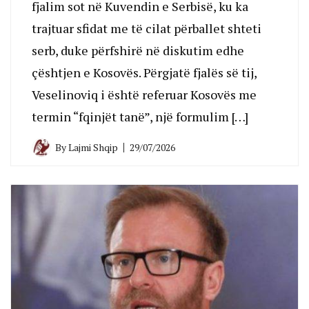
fjalim sot në Kuvendin e Serbisë, ku ka
trajtuar sfidat me të cilat përballet shteti
serb, duke përfshirë në diskutim edhe
çështjen e Kosovës. Përgjatë fjalës së tij,
Veselinoviq i është referuar Kosovës me
termin “fqinjët tanë”, një formulim […]
By
Lajmi Shqip
29/07/2026