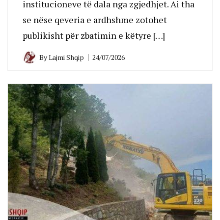
institucioneve të dala nga zgjedhjet. Ai tha
se nëse qeveria e ardhshme zotohet
publikisht për zbatimin e këtyre […]
By
Lajmi Shqip
24/07/2026