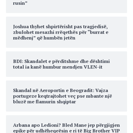
rusin”
Joshua thyhet shpirtërisht pas tragjedisë,
zbulohet mesazhi rrëqethës për “burrat e
mëdhenj” që humbën jetën
BDI: Skandalet e përditshme dhe dështimi
total ia kanë humbur mendjen VLEN-it
Skandal në Aeroportin e Beogradit: Vajza
portugeze keqtrajtohet veç pse mbante një
bluzë me flamurin shqiptar
Arbana apo Ledioni? Bled Mane jep përgjigjen
epike për udhëheqeësin e ri të Big Brother VIP