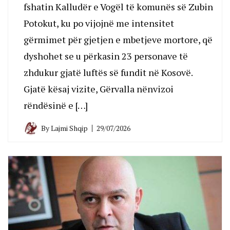
fshatin Kalludër e Vogël të komunës së Zubin
Potokut, ku po vijojnë me intensitet
gërmimet për gjetjen e mbetjeve mortore, që
dyshohet se u përkasin 23 personave të
zhdukur gjatë luftës së fundit në Kosovë.
Gjatë kësaj vizite, Gërvalla nënvizoi
rëndësinë e […]
By
Lajmi Shqip
29/07/2026