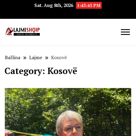
Sat. Aug 8th, 2026
1:45:46 PM
Lajmishqip.net
Lajmishqip
Ballina
Lajme
Kosovë
Category:
Kosovë