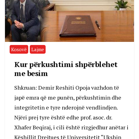
Kosovë
Lajme
Kur përkushtimi shpërblehet
me besim
Shkruan: Demir Reshiti Opoja vazhdon të
japë emra që me punën, përkushtimin dhe
integritetin e tyre nderojnë vendlindjen.
Njëri prej tyre është edhe prof. asoc. dr.
Xhafer Beqiraj, i cili është rizgjedhur anëtar i
Këshillit Drejtues të Universitetit “Ukshin