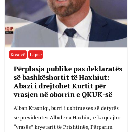
Kosovë
Lajme
Përplasja publike pas deklaratës
së bashkëshortit të Haxhiut:
Abazi i drejtohet Kurtit për
vrasjen në oborrin e QKUK-së
Alban Krasniqi, burri i ushtrueses së detyrës
së presidentes Albulena Haxhiu, e ka quajtur
“vrasës” kryetarit të Prishtinës, Përparim