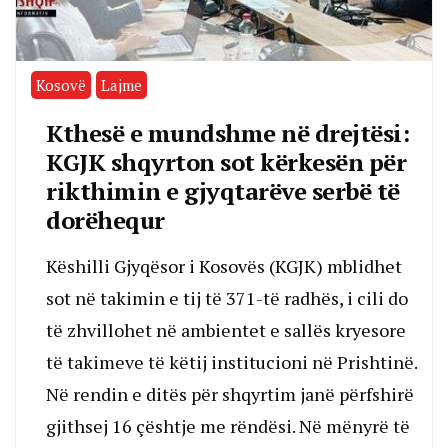
Kosovë
Lajme
Kthesë e mundshme në drejtësi:
KGJK shqyrton sot kërkesën për
rikthimin e gjyqtarëve serbë të
dorëhequr
Këshilli Gjyqësor i Kosovës (KGJK) mblidhet
sot në takimin e tij të 371-të radhës, i cili do
të zhvillohet në ambientet e sallës kryesore
të takimeve të këtij institucioni në Prishtinë.
Në rendin e ditës për shqyrtim janë përfshirë
gjithsej 16 çështje me rëndësi. Në mënyrë të