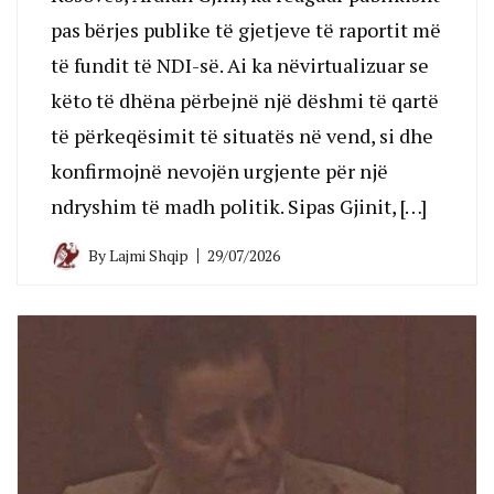
pas bërjes publike të gjetjeve të raportit më
të fundit të NDI-së. Ai ka nëvirtualizuar se
këto të dhëna përbejnë një dëshmi të qartë
të përkeqësimit të situatës në vend, si dhe
konfirmojnë nevojën urgjente për një
ndryshim të madh politik. Sipas Gjinit, […]
By
Lajmi Shqip
29/07/2026