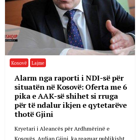
Kosovë
Lajme
Alarm nga raporti i NDI-së për
situatën në Kosovë: Oferta me 6
pika e AAK-së shihet si rruga
për të ndalur ikjen e qytetarëve
thotë Gjini
Kryetari i Aleancës për Ardhmërinë e
Kosovës, Ardian Gjini, ka reaguar publikisht