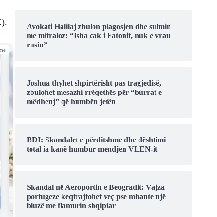
K).
Avokati Halilaj zbulon plagosjen dhe sulmin
me mitraloz: “Isha cak i Fatonit, nuk e vrau
rusin”
amë
Joshua thyhet shpirtërisht pas tragjedisë,
zbulohet mesazhi rrëqethës për “burrat e
mëdhenj” që humbën jetën
BDI: Skandalet e përditshme dhe dështimi
total ia kanë humbur mendjen VLEN-it
Skandal në Aeroportin e Beogradit: Vajza
portugeze keqtrajtohet veç pse mbante një
bluzë me flamurin shqiptar