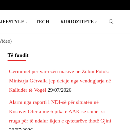
LIFESTYLE
TECH
KURIOZITETE
(Video)
Të fundit
Gërmimet për varrezën masive në Zubin Potok:
Ministrja Gërvalla jep detaje nga vendngjarja në
Kalludër të Vogël
29/07/2026
Alarm nga raporti i NDI-së për situatën në
Kosovë: Oferta me 6 pika e AAK-së shihet si
rruga për të ndalur ikjen e qytetarëve thotë Gjini