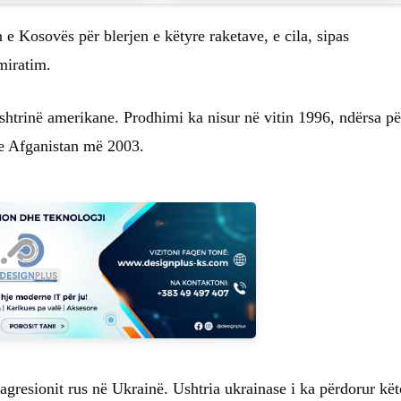
e Kosovës për blerjen e këtyre raketave, e cila, sipas
miratim.
ushtrinë amerikane. Prodhimi ka nisur në vitin 1996, ndërsa pë
k e Afganistan më 2003.
 agresionit rus në Ukrainë. Ushtria ukrainase i ka përdorur kët