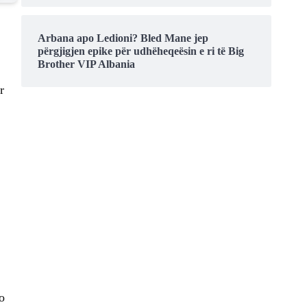
Arbana apo Ledioni? Bled Mane jep
përgjigjen epike për udhëheqeësin e ri të Big
Brother VIP Albania
r
o