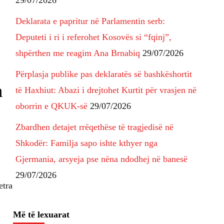
29/07/2026
Deklarata e papritur në Parlamentin serb:
Deputeti i ri i referohet Kosovës si “fqinj”,
shpërthen me reagim Ana Brnabiq
29/07/2026
Përplasja publike pas deklaratës së bashkëshortit
n
të Haxhiut: Abazi i drejtohet Kurtit për vrasjen në
oborrin e QKUK-së
29/07/2026
Zbardhen detajet rrëqethëse të tragjedisë në
Shkodër: Familja sapo ishte kthyer nga
Gjermania, arsyeja pse nëna ndodhej në banesë
29/07/2026
etra
Më të lexuarat