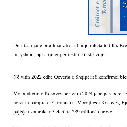
Deri tash janë prodhuar afro 38 mijë raketa të tilla. Rr
ndryshme, pjesa tjetër për testime e stërvitje.
Në vitin 2022 edhe Qeveria e Shqipërisë konfirmoi bler
Me buxhetin e Kosovës për vitin 2024 janë paraparë 
në vitin paraprak. E, ministri i Mbrojtjes i Kosovës, E
pajisje ushtarake në vlerë të 239 milionë eurove.