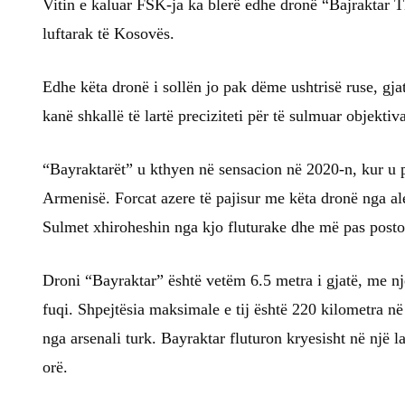
Vitin e kaluar FSK-ja ka blerë edhe dronë “Bajraktar TB
luftarak të Kosovës.
Edhe këta dronë i sollën jo pak dëme ushtrisë ruse, gja
kanë shkallë të lartë preciziteti për të sulmuar objektiv
“Bayraktarët” u kthyen në sensacion në 2020-n, kur u
Armenisë. Forcat azere të pajisur me këta dronë nga al
Sulmet xhiroheshin nga kjo fluturake dhe më pas postoh
Droni “Bayraktar” është vetëm 6.5 metra i gjatë, me n
fuqi. Shpejtësia maksimale e tij është 220 kilometra n
nga arsenali turk. Bayraktar fluturon kryesisht në një l
orë.