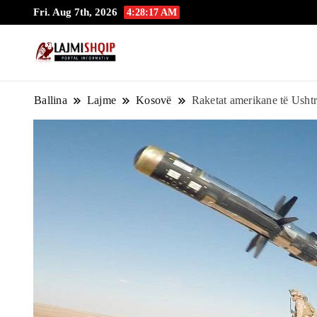
Fri. Aug 7th, 2026
4:28:18 AM
Lajmishqip.net
Lajmishqip
Ballina
Lajme
Kosovë
Raketat amerikane të Ushtr