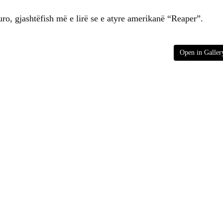
euro, gjashtëfish më e lirë se e atyre amerikanë “Reaper”.
Open in Galler