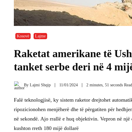
Kosovë
Lajme
Raketat amerikane të Usht
tanket serbe deri në 4 mij
By
Lajmi Shqip
11/01/2024
2 minutes, 51 seconds Rea
Falë teknologjisë, ky sistem raketor drejtohet automatik
ripozicionohen menjëherë dhe të përgatiten për hedhjen 
në sekondë. Ajo rrallë e huq objektivin. Vepron në një 
kushton rreth 180 mijë dollarë