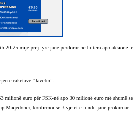
eth 20-25 mijë prej tyre janë përdorur në luftëra apo aksione t
jen e raketave “Javelin”.
153 milionë euro për FSK-në apo 30 milionë euro më shumë se
jup Maqedonci, konfirmoi se 3 vjetët e fundit janë prokuruar