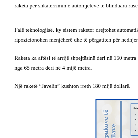
raketa për shkatërrimin e automjeteve të blinduara ruse,
Falë teknologjisë, ky sistem raketor drejtohet automatik
ripozicionohen menjëherë dhe të përgatiten për hedhjen
Raketa ka aftësi të arrijë shpejtësinë deri në 150 metra
nga 65 metra deri në 4 mijë metra.
Një raketë “Javelin” kushton rreth 180 mijë dollarë.