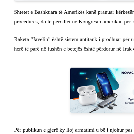
Shtetet e Bashkuara të Amerikës kanë pranuar kërkesën 
procedurës, do të përcillet në Kongresin amerikan për 
Raketa “Javelin” është sistem antitank i prodhuar për 
herë të parë në fushën e betejës është përdorur në Ira
Për publikun e gjerë ky lloj armatimi u bë i njohur pas