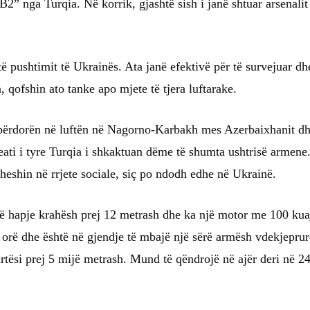
2” nga Turqia. Në korrik, gjashtë sish i janë shtuar arsenalit
të pushtimit të Ukrainës. Ata janë efektivë për të survejuar dh
a, qofshin ato tanke apo mjete të tjera luftarake.
 përdorën në luftën në Nagorno-Karbakh mes Azerbaixhanit d
eati i tyre Turqia i shkaktuan dëme të shumta ushtrisë armene
eshin në rrjete sociale, siç po ndodh edhe në Ukrainë.
jë hapje krahësh prej 12 metrash dhe ka një motor me 100 kua
ë orë dhe është në gjendje të mbajë një sërë armësh vdekjepru
artësi prej 5 mijë metrash. Mund të qëndrojë në ajër deri në 2