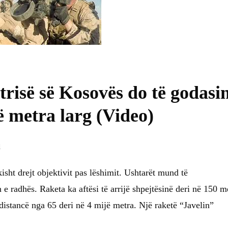
risë së Kosovës do të godasi
ë metra larg (Video)
d
isht drejt objektivit pas lëshimit. Ushtarët mund të
e radhës. Raketa ka aftësi të arrijë shpejtësinë deri në 150 m
distancë nga 65 deri në 4 mijë metra. Një raketë “Javelin”