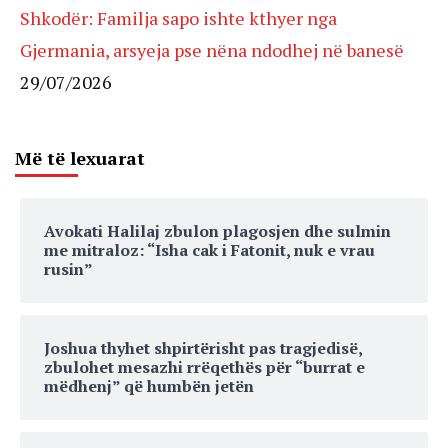
Shkodër: Familja sapo ishte kthyer nga
Gjermania, arsyeja pse nëna ndodhej në banesë
29/07/2026
Më të lexuarat
Avokati Halilaj zbulon plagosjen dhe sulmin
me mitraloz: “Isha cak i Fatonit, nuk e vrau
rusin”
Joshua thyhet shpirtërisht pas tragjedisë,
zbulohet mesazhi rrëqethës për “burrat e
mëdhenj” që humbën jetën