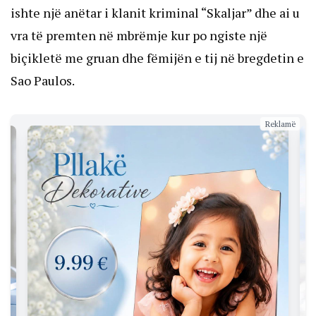
ishte një anëtar i klanit kriminal “Skaljar” dhe ai u
vra të premten në mbrëmje kur po ngiste një
biçikletë me gruan dhe fëmijën e tij në bregdetin e
Sao Paulos.
Reklamë