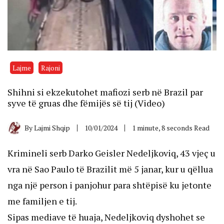
Lajme
Rajoni
Shihni si ekzekutohet mafiozi serb në Brazil par
syve të gruas dhe fëmijës së tij (Video)
By
Lajmi Shqip
10/01/2024
1 minute, 8 seconds Read
Krimineli serb Darko Geisler Nedeljkoviq, 43 vjeç u
vra në Sao Paulo të Brazilit më 5 janar, kur u qëllua
nga një person i panjohur para shtëpisë ku jetonte
me familjen e tij.
Sipas mediave të huaja, Nedeljkoviq dyshohet se