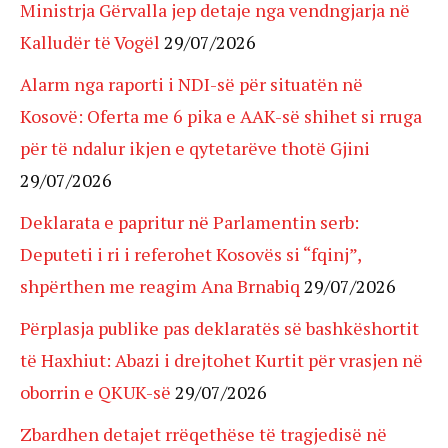
Ministrja Gërvalla jep detaje nga vendngjarja në
Kalludër të Vogël
29/07/2026
Alarm nga raporti i NDI-së për situatën në
Kosovë: Oferta me 6 pika e AAK-së shihet si rruga
për të ndalur ikjen e qytetarëve thotë Gjini
29/07/2026
Deklarata e papritur në Parlamentin serb:
Deputeti i ri i referohet Kosovës si “fqinj”,
shpërthen me reagim Ana Brnabiq
29/07/2026
Përplasja publike pas deklaratës së bashkëshortit
të Haxhiut: Abazi i drejtohet Kurtit për vrasjen në
oborrin e QKUK-së
29/07/2026
Zbardhen detajet rrëqethëse të tragjedisë në