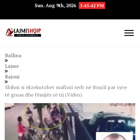
Sun. Aug 9th, 2026
3:45:42 PM
Lajmishqip.net
Lajmishqip
Ballina
Lajme
Rajoni
Shihni si ekzekutohet mafiozi serb në Brazil par syve
të gruas dhe fëmijës së tij (Video)