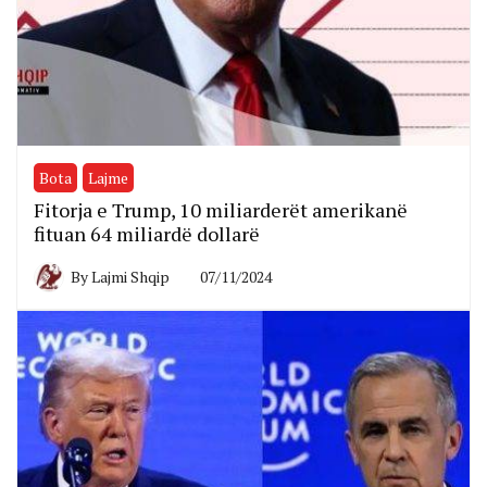
Bota
Lajme
Fitorja e Trump, 10 miliarderët amerikanë
fituan 64 miliardë dollarë
By
Lajmi Shqip
07/11/2024