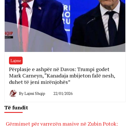
Lajme
Përplasje e ashpër në Davos: Trumpi godet
Mark Carneyn, “Kanadaja mbijeton falë nesh,
duhet të jeni mirënjohës”
By
Lajmi Shqip
22/01/2026
Të fundit
Gërmimet për varrezën masive në Zubin Potok: