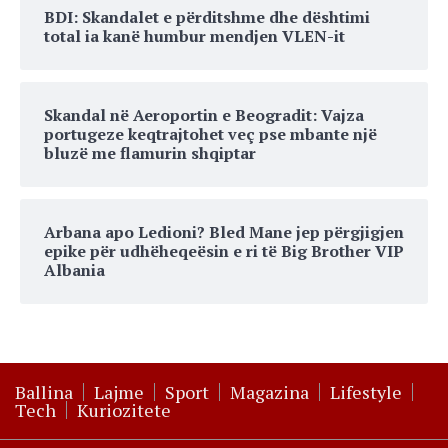
BDI: Skandalet e përditshme dhe dështimi
total ia kanë humbur mendjen VLEN-it
Skandal në Aeroportin e Beogradit: Vajza
portugeze keqtrajtohet veç pse mbante një
bluzë me flamurin shqiptar
Arbana apo Ledioni? Bled Mane jep përgjigjen
epike për udhëheqeësin e ri të Big Brother VIP
Albania
Ballina
Lajme
Sport
Magazina
Lifestyle
Tech
Kuriozitete