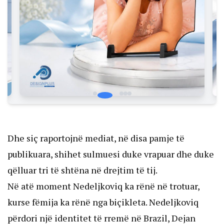
Dhe siç raportojnë mediat, në disa pamje të
publikuara, shihet sulmuesi duke vrapuar dhe duke
qëlluar tri të shtëna në drejtim të tij.
Në atë moment Nedeljkoviq ka rënë në trotuar,
kurse fëmija ka rënë nga biçikleta. Nedeljkoviq
përdori një identitet të rremë në Brazil, Dejan