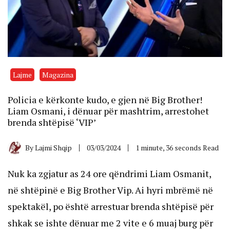
Lajme
Magazina
Policia e kërkonte kudo, e gjen në Big Brother!
Liam Osmani, i dënuar për mashtrim, arrestohet
brenda shtëpisë ‘VIP’
By
Lajmi Shqip
03/03/2024
1 minute, 36 seconds Read
Nuk ka zgjatur as 24 ore qëndrimi Liam Osmanit,
në shtëpinë e Big Brother Vip. Ai hyri mbrëmë në
spektakël, po është arrestuar brenda shtëpisë për
shkak se ishte dënuar me 2 vite e 6 muaj burg për