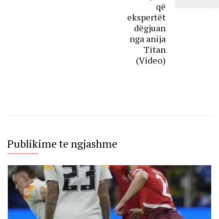
që
ekspertët
dëgjuan
nga anija
Titan
(Video)
Publikime te ngjashme