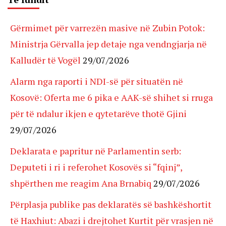
Gërmimet për varrezën masive në Zubin Potok:
Ministrja Gërvalla jep detaje nga vendngjarja në
Kalludër të Vogël
29/07/2026
Alarm nga raporti i NDI-së për situatën në
Kosovë: Oferta me 6 pika e AAK-së shihet si rruga
për të ndalur ikjen e qytetarëve thotë Gjini
29/07/2026
Deklarata e papritur në Parlamentin serb:
Deputeti i ri i referohet Kosovës si “fqinj”,
shpërthen me reagim Ana Brnabiq
29/07/2026
Përplasja publike pas deklaratës së bashkëshortit
të Haxhiut: Abazi i drejtohet Kurtit për vrasjen në