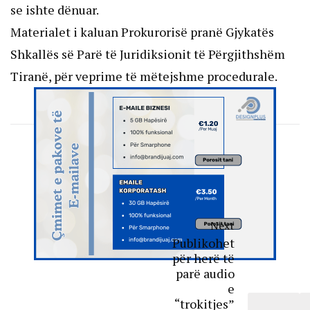
se ishte dënuar.
Materialet i kaluan Prokurorisë pranë Gjykatës
Shkallës së Parë të Juridiksionit të Përgjithshëm
Tiranë, për veprime të mëtejshme procedurale.
Next
Publikohet
për herë të
parë audio
e
“trokitjes”