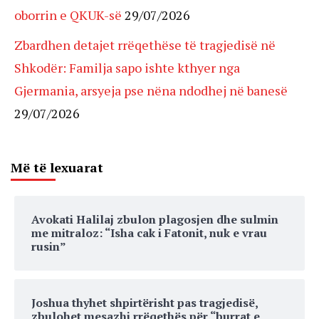
oborrin e QKUK-së
29/07/2026
Zbardhen detajet rrëqethëse të tragjedisë në
Shkodër: Familja sapo ishte kthyer nga
Gjermania, arsyeja pse nëna ndodhej në banesë
29/07/2026
Më të lexuarat
Avokati Halilaj zbulon plagosjen dhe sulmin
me mitraloz: “Isha cak i Fatonit, nuk e vrau
rusin”
Joshua thyhet shpirtërisht pas tragjedisë,
zbulohet mesazhi rrëqethës për “burrat e