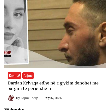
Kosovë
Lajme
Dardan Krivaqa edhe në rigjykim denohet me
burgim të përjetshëm
By
Lajmi Shqip
29/07/2024
Të fundit