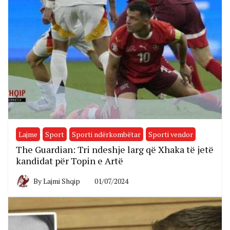
Lajme
Sport
Sporti ndërkombëtar
Sporti vendor
The Guardian: Tri ndeshje larg që Xhaka të jetë
kandidat për Topin e Artë
By
Lajmi Shqip
01/07/2024