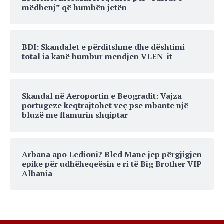
mëdhenj” që humbën jetën
BDI: Skandalet e përditshme dhe dështimi
total ia kanë humbur mendjen VLEN-it
Skandal në Aeroportin e Beogradit: Vajza
portugeze keqtrajtohet veç pse mbante një
bluzë me flamurin shqiptar
Arbana apo Ledioni? Bled Mane jep përgjigjen
epike për udhëheqeësin e ri të Big Brother VIP
Albania