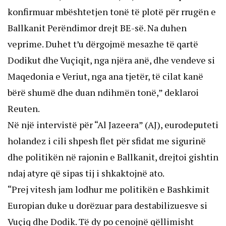
konfirmuar mbështetjen tonë të plotë për rrugën e
Ballkanit Perëndimor drejt BE-së. Na duhen
veprime. Duhet t’u dërgojmë mesazhe të qartë
Dodikut dhe Vuçiqit, nga njëra anë, dhe vendeve si
Maqedonia e Veriut, nga ana tjetër, të cilat kanë
bërë shumë dhe duan ndihmën tonë,” deklaroi
Reuten.
Në një intervistë për “Al Jazeera” (AJ), eurodeputeti
holandez i cili shpesh flet për sfidat me sigurinë
dhe politikën në rajonin e Ballkanit, drejtoi gishtin
ndaj atyre që sipas tij i shkaktojnë ato.
“Prej vitesh jam lodhur me politikën e Bashkimit
Europian duke u dorëzuar para destabilizuesve si
Vuçiq dhe Dodik. Të dy po cenojnë qëllimisht