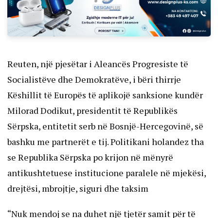
Reuten, një pjesëtar i Aleancës Progresiste të
Socialistëve dhe Demokratëve, i bëri thirrje
Këshillit të Europës të aplikojë sanksione kundër
Milorad Dodikut, presidentit të Republikës
Sërpska, entitetit serb në Bosnjë-Hercegovinë, së
bashku me partnerët e tij. Politikani holandez tha
se Republika Sërpska po krijon në mënyrë
antikushtetuese institucione paralele në mjekësi,
drejtësi, mbrojtje, siguri dhe taksim
“Nuk mendoj se na duhet një tjetër samit për të