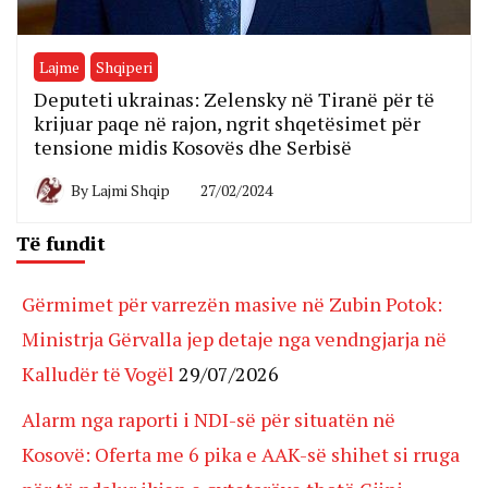
Lajme
Shqiperi
Deputeti ukrainas: Zelensky në Tiranë për të
krijuar paqe në rajon, ngrit shqetësimet për
tensione midis Kosovës dhe Serbisë
By
Lajmi Shqip
27/02/2024
Të fundit
Gërmimet për varrezën masive në Zubin Potok:
Ministrja Gërvalla jep detaje nga vendngjarja në
Kalludër të Vogël
29/07/2026
Alarm nga raporti i NDI-së për situatën në
Kosovë: Oferta me 6 pika e AAK-së shihet si rruga