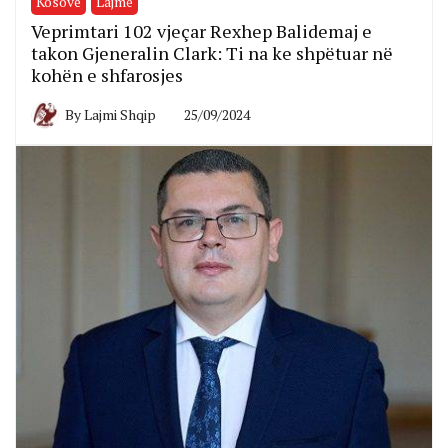
Kosovë
Lajme
Veprimtari 102 vjeçar Rexhep Balidemaj e
takon Gjeneralin Clark: Ti na ke shpëtuar në
kohën e shfarosjes
By
Lajmi Shqip
25/09/2024