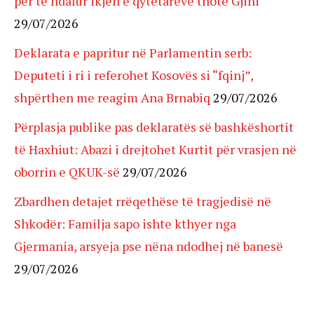
për të ndalur ikjen e qytetarëve thotë Gjini
29/07/2026
Deklarata e papritur në Parlamentin serb:
Deputeti i ri i referohet Kosovës si “fqinj”,
shpërthen me reagim Ana Brnabiq
29/07/2026
Përplasja publike pas deklaratës së bashkëshortit
të Haxhiut: Abazi i drejtohet Kurtit për vrasjen në
oborrin e QKUK-së
29/07/2026
Zbardhen detajet rrëqethëse të tragjedisë në
Shkodër: Familja sapo ishte kthyer nga
Gjermania, arsyeja pse nëna ndodhej në banesë
29/07/2026