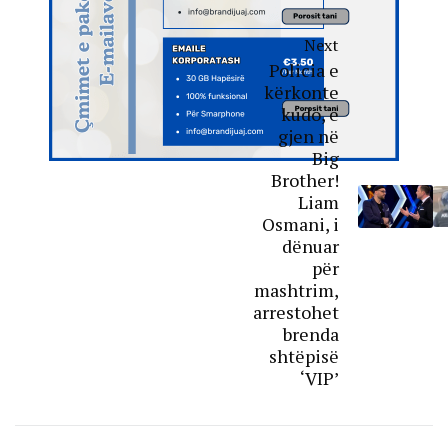
Next
Policia e
kërkonte
kudo, e
gjen në
Big
Brother!
Liam
Osmani, i
dënuar
për
mashtrim,
arrestohet
brenda
shtëpisë
‘VIP’