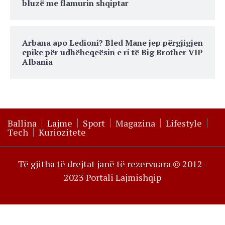
bluzë me flamurin shqiptar
Arbana apo Ledioni? Bled Mane jep përgjigjen
epike për udhëheqeësin e ri të Big Brother VIP
Albania
Ballina
Lajme
Sport
Magazina
Lifestyle
Tech
Kuriozitete
Të gjitha të drejtat janë të rezervuara © 2012 -
2023 Portali Lajmishqip