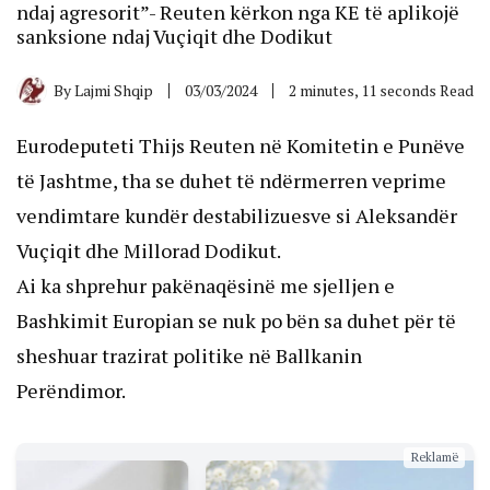
ndaj agresorit”- Reuten kërkon nga KE të aplikojë
sanksione ndaj Vuçiqit dhe Dodikut
By
Lajmi Shqip
03/03/2024
2 minutes, 11 seconds Read
Eurodeputeti Thijs Reuten në Komitetin e Punëve
të Jashtme, tha se duhet të ndërmerren veprime
vendimtare kundër destabilizuesve si Aleksandër
Vuçiqit dhe Millorad Dodikut.
Ai ka shprehur pakënaqësinë me sjelljen e
Bashkimit Europian se nuk po bën sa duhet për të
sheshuar trazirat politike në Ballkanin
Perëndimor.
Reklamë