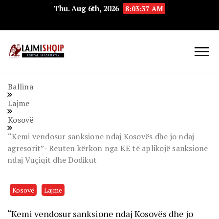
Thu. Aug 6th, 2026
8:03:38 AM
Lajmishqip.net
Lajmishqip
Ballina
Lajme
Kosovë
“Kemi vendosur sanksione ndaj Kosovës dhe jo ndaj
agresorit”- Reuten kërkon nga KE të aplikojë sanksione
ndaj Vuçiqit dhe Dodikut
Kosovë
Lajme
“Kemi vendosur sanksione ndaj Kosovës dhe jo