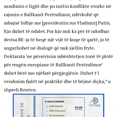
sundimin e ligjit dhe po nxitin konflikte etnike në
rajonin e Ballkanit Perëndimor, ndërkohë që
mbajnë lidhje me [presidentin rus Vladimir] Putin.
Kjo duhet të ndalet. Por kjo nuk ka për të ndodhur
derisa BE-ja të heqë një vijë të kuqe të qartë, jo të
angazhohet në dialogë që nuk sjellin fryte.
Deklarata ‘ne përsërisim mbështetjen tonë të plotë
për rrugën europiane të Ballkanit Perëndimor’
duhet bërë me njëfarë përgjegjësie. Duhet t’i
vendosim fjalët në praktikë dhe të bëjmë diçka,” u
shpreh Reuten.