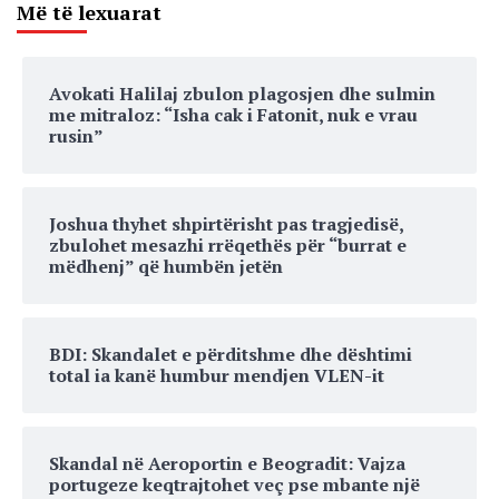
Më të lexuarat
Avokati Halilaj zbulon plagosjen dhe sulmin
me mitraloz: “Isha cak i Fatonit, nuk e vrau
rusin”
Joshua thyhet shpirtërisht pas tragjedisë,
zbulohet mesazhi rrëqethës për “burrat e
mëdhenj” që humbën jetën
BDI: Skandalet e përditshme dhe dështimi
total ia kanë humbur mendjen VLEN-it
Skandal në Aeroportin e Beogradit: Vajza
portugeze keqtrajtohet veç pse mbante një