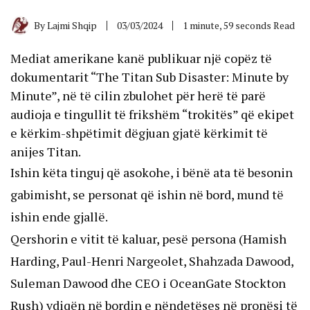
By
Lajmi Shqip
03/03/2024
1 minute, 59 seconds Read
Mediat amerikane kanë publikuar një copëz të
dokumentarit “The Titan Sub Disaster: Minute by
Minute”, në të cilin zbulohet për herë të parë
audioja e tingullit të frikshëm “trokitës” që ekipet
e kërkim-shpëtimit dëgjuan gjatë kërkimit të
anijes Titan.
Ishin këta tinguj që asokohe, i bënë ata të besonin
gabimisht, se personat që ishin në bord, mund të
ishin ende gjallë.
Qershorin e vitit të kaluar, pesë persona (Hamish
Harding, Paul-Henri Nargeolet, Shahzada Dawood,
Suleman Dawood dhe CEO i OceanGate Stockton
Rush) vdiqën në bordin e nëndetëses në pronësi të