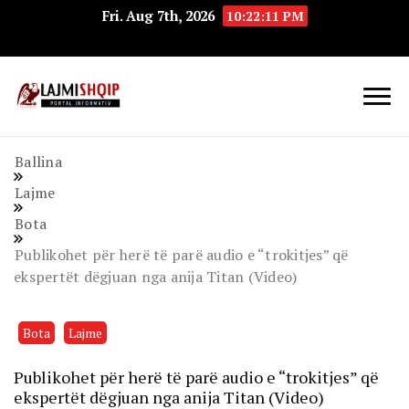
Fri. Aug 7th, 2026
10:22:12 PM
Lajmishqip.net
Lajmishqip
Ballina
Lajme
Bota
Publikohet për herë të parë audio e “trokitjes” që
ekspertët dëgjuan nga anija Titan (Video)
Bota
Lajme
Publikohet për herë të parë audio e “trokitjes” që
ekspertët dëgjuan nga anija Titan (Video)