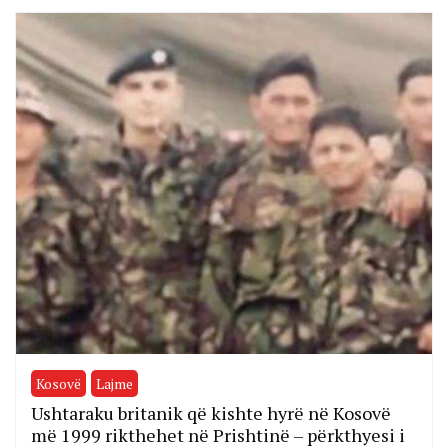
Kosovë
Lajme
Ushtaraku britanik që kishte hyrë në Kosovë
më 1999 rikthehet në Prishtinë – përkthyesi i