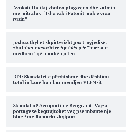
Avokati Halilaj zbulon plagosjen dhe sulmin
me mitraloz: “Isha cak i Fatonit, nuk e vrau
rusin”
Joshua thyhet shpirtërisht pas tragjedisë,
zbulohet mesazhi rrëqethës për “burrat e
mëdhenj” që humbën jetën
BDI: Skandalet e përditshme dhe dështimi
total ia kanë humbur mendjen VLEN-it
Skandal në Aeroportin e Beogradit: Vajza
portugeze keqtrajtohet veç pse mbante një
bluzë me flamurin shqiptar