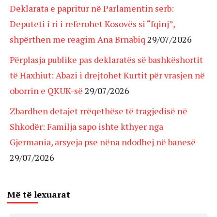
Deklarata e papritur në Parlamentin serb:
Deputeti i ri i referohet Kosovës si “fqinj”,
shpërthen me reagim Ana Brnabiq
29/07/2026
Përplasja publike pas deklaratës së bashkëshortit
të Haxhiut: Abazi i drejtohet Kurtit për vrasjen në
oborrin e QKUK-së
29/07/2026
Zbardhen detajet rrëqethëse të tragjedisë në
Shkodër: Familja sapo ishte kthyer nga
Gjermania, arsyeja pse nëna ndodhej në banesë
29/07/2026
Më të lexuarat