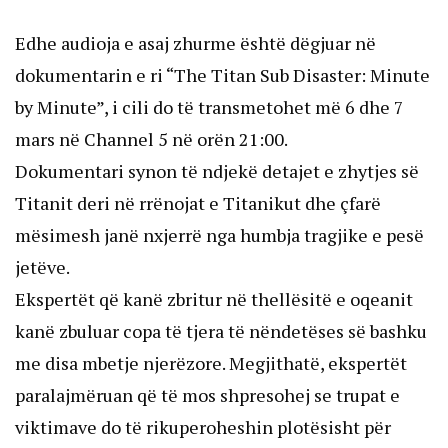
Edhe audioja e asaj zhurme është dëgjuar në
dokumentarin e ri “The Titan Sub Disaster: Minute
by Minute”, i cili do të transmetohet më 6 dhe 7
mars në Channel 5 në orën 21:00.
Dokumentari synon të ndjekë detajet e zhytjes së
Titanit deri në rrënojat e Titanikut dhe çfarë
mësimesh janë nxjerrë nga humbja tragjike e pesë
jetëve.
Ekspertët që kanë zbritur në thellësitë e oqeanit
kanë zbuluar copa të tjera të nëndetëses së bashku
me disa mbetje njerëzore. Megjithatë, ekspertët
paralajmëruan që të mos shpresohej se trupat e
viktimave do të rikuperoheshin plotësisht për