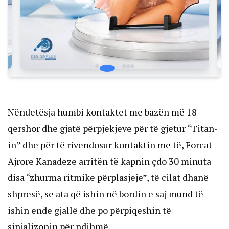
Nëndetësja humbi kontaktet me bazën më 18
qershor dhe gjatë përpjekjeve për të gjetur “Titan-
in” dhe për të rivendosur kontaktin me të, Forcat
Ajrore Kanadeze arritën të kapnin çdo 30 minuta
disa “zhurma ritmike përplasjeje”, të cilat dhanë
shpresë, se ata që ishin në bordin e saj mund të
ishin ende gjallë dhe po përpiqeshin të
sinjalizonin për ndihmë.