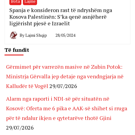
Bota
Lajme
Spanja e konsideron rast të ndryshëm nga
Kosova Palestinën: S’ka qenë asnjëherë
ligjërisht pjesë e Izraelit
By
Lajmi Shqip
28/05/2024
Të fundit
Gërmimet për varrezën masive në Zubin Potok:
Ministrja Gërvalla jep detaje nga vendngjarja në
Kalludër të Vogël
29/07/2026
Alarm nga raporti i NDI-së për situatën në
Kosovë: Oferta me 6 pika e AAK-së shihet si rruga
për të ndalur ikjen e qytetarëve thotë Gjini
29/07/2026