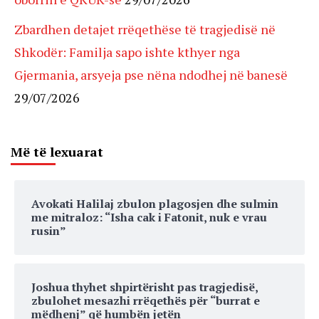
Zbardhen detajet rrëqethëse të tragjedisë në
Shkodër: Familja sapo ishte kthyer nga
Gjermania, arsyeja pse nëna ndodhej në banesë
29/07/2026
Më të lexuarat
Avokati Halilaj zbulon plagosjen dhe sulmin
me mitraloz: “Isha cak i Fatonit, nuk e vrau
rusin”
Joshua thyhet shpirtërisht pas tragjedisë,
zbulohet mesazhi rrëqethës për “burrat e
mëdhenj” që humbën jetën