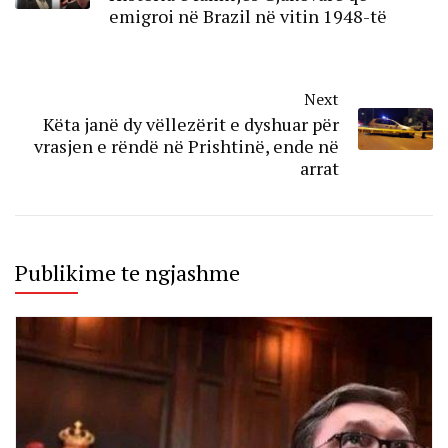
emigroi në Brazil në vitin 1948-të
Next
Këta janë dy vëllezërit e dyshuar për
vrasjen e rëndë në Prishtinë, ende në
arrat
Publikime te ngjashme