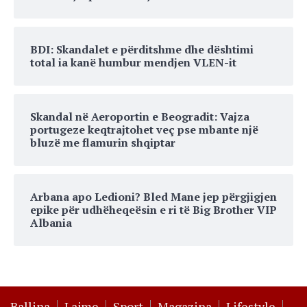
BDI: Skandalet e përditshme dhe dështimi
total ia kanë humbur mendjen VLEN-it
Skandal në Aeroportin e Beogradit: Vajza
portugeze keqtrajtohet veç pse mbante një
bluzë me flamurin shqiptar
Arbana apo Ledioni? Bled Mane jep përgjigjen
epike për udhëheqeësin e ri të Big Brother VIP
Albania
Ballina
Lajme
Sport
Magazina
Lifestyle