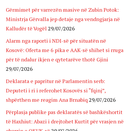
Gërmimet për varrezën masive në Zubin Potok:
Ministrja Gërvalla jep detaje nga vendngjarja në
Kalludër të Vogël
29/07/2026
Alarm nga raporti i NDI-së për situatën në
Kosovë: Oferta me 6 pika e AAK-së shihet si rruga
për të ndalur ikjen e qytetarëve thotë Gjini
29/07/2026
Deklarata e papritur në Parlamentin serb:
Deputeti i ri i referohet Kosovës si “fqinj”,
shpërthen me reagim Ana Brnabiq
29/07/2026
Përplasja publike pas deklaratës së bashkëshortit
të Haxhiut: Abazi i drejtohet Kurtit për vrasjen në
oborrin e QKUK-së
29/07/2026