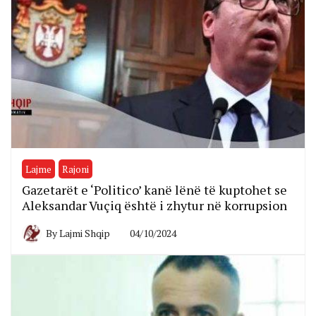
Lajme
Rajoni
Gazetarët e ‘Politico’ kanë lënë të kuptohet se
Aleksandar Vuçiq është i zhytur në korrupsion
By
Lajmi Shqip
04/10/2024