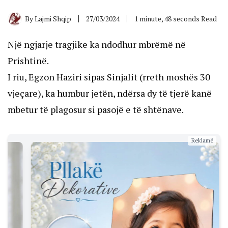
By
Lajmi Shqip
27/03/2024
1 minute, 48 seconds Read
Një ngjarje tragjike ka ndodhur mbrëmë në
Prishtinë.
I riu, Egzon Haziri sipas Sinjalit (rreth moshës 30
vjeçare), ka humbur jetën, ndërsa dy të tjerë kanë
mbetur të plagosur si pasojë e të shtënave.
Reklamë