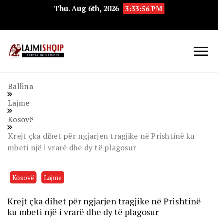
Thu. Aug 6th, 2026
3:33:56 PM
Lajmishqip.net
Lajmishqip
Ballina
Lajme
Kosovë
Krejt çka dihet për ngjarjen tragjike në Prishtinë ku
mbeti një i vrarë dhe dy të plagosur
Kosovë
Lajme
Krejt çka dihet për ngjarjen tragjike në Prishtinë
ku mbeti një i vrarë dhe dy të plagosur