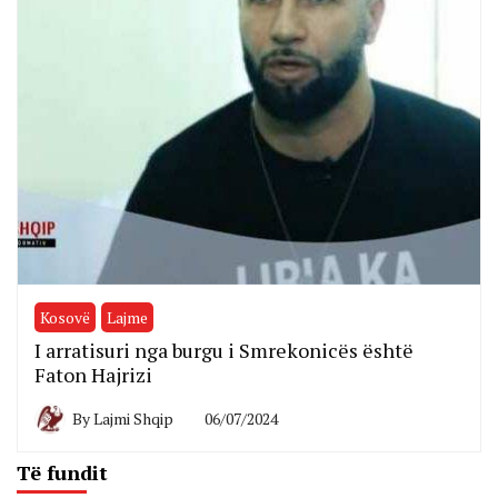
Kosovë
Lajme
I arratisuri nga burgu i Smrekonicës është
Faton Hajrizi
By
Lajmi Shqip
06/07/2024
Të fundit