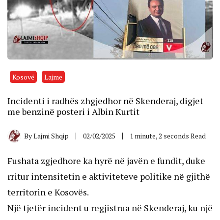
Kosovë
Lajme
Incidenti i radhës zhgjedhor në Skenderaj, digjet
me benzinë posteri i Albin Kurtit
By
Lajmi Shqip
02/02/2025
1 minute, 2 seconds Read
Fushata zgjedhore ka hyrë në javën e fundit, duke
rritur intensitetin e aktiviteteve politike në gjithë
territorin e Kosovës.
Një tjetër incident u regjistrua në Skenderaj, ku një