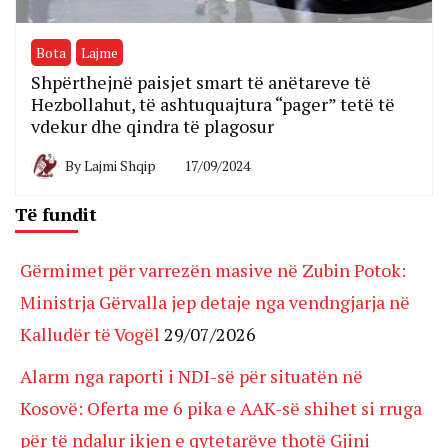
Bota
Lajme
Shpërthejnë paisjet smart të anëtareve të
Hezbollahut, të ashtuquajtura “pager” tetë të
vdekur dhe qindra të plagosur
By
Lajmi Shqip
17/09/2024
Të fundit
Gërmimet për varrezën masive në Zubin Potok:
Ministrja Gërvalla jep detaje nga vendngjarja në
Kalludër të Vogël
29/07/2026
Alarm nga raporti i NDI-së për situatën në
Kosovë: Oferta me 6 pika e AAK-së shihet si rruga
për të ndalur ikjen e qytetarëve thotë Gjini