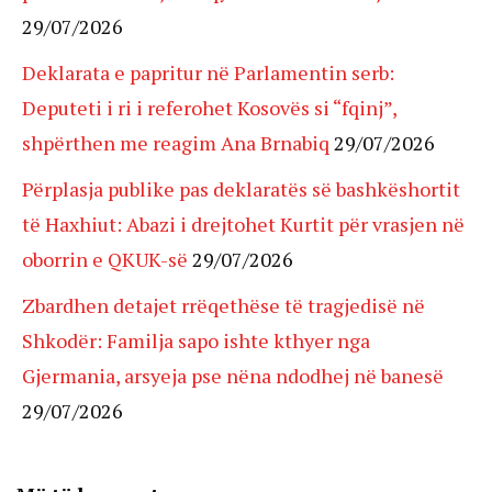
29/07/2026
Deklarata e papritur në Parlamentin serb:
Deputeti i ri i referohet Kosovës si “fqinj”,
shpërthen me reagim Ana Brnabiq
29/07/2026
Përplasja publike pas deklaratës së bashkëshortit
të Haxhiut: Abazi i drejtohet Kurtit për vrasjen në
oborrin e QKUK-së
29/07/2026
Zbardhen detajet rrëqethëse të tragjedisë në
Shkodër: Familja sapo ishte kthyer nga
Gjermania, arsyeja pse nëna ndodhej në banesë
29/07/2026