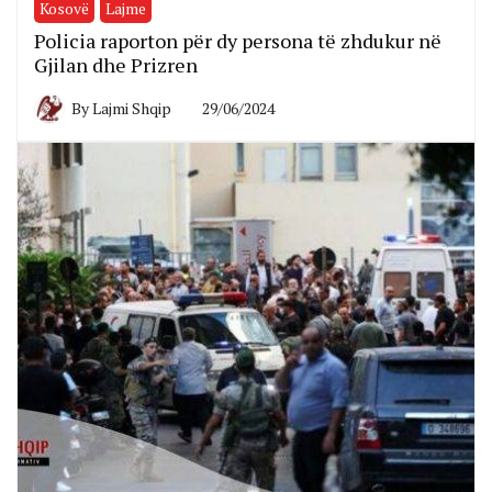
Kosovë
Lajme
Policia raporton për dy persona të zhdukur në
Gjilan dhe Prizren
By
Lajmi Shqip
29/06/2024