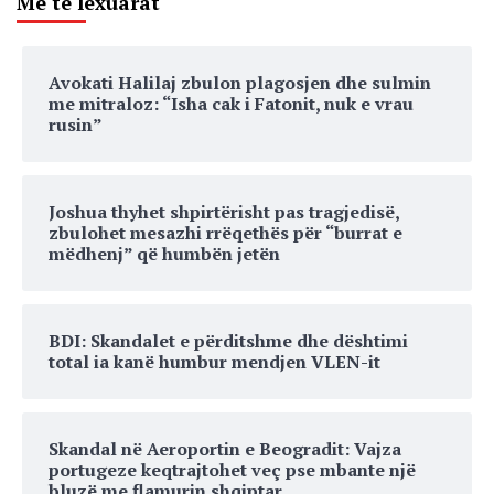
Më të lexuarat
Avokati Halilaj zbulon plagosjen dhe sulmin
me mitraloz: “Isha cak i Fatonit, nuk e vrau
rusin”
Joshua thyhet shpirtërisht pas tragjedisë,
zbulohet mesazhi rrëqethës për “burrat e
mëdhenj” që humbën jetën
BDI: Skandalet e përditshme dhe dështimi
total ia kanë humbur mendjen VLEN-it
Skandal në Aeroportin e Beogradit: Vajza
portugeze keqtrajtohet veç pse mbante një
bluzë me flamurin shqiptar