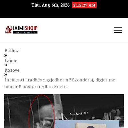
Thu. Aug 6th, 2026
2:12:28 AM
Lajmishqip.net
Lajmishqip
Ballina
Lajme
Kosovë
Incidenti i radhës zhgjedhor në Skenderaj, digjet me
benzinë posteri i Albin Kurtit