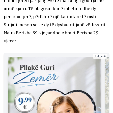
humbi jetën pas plagëve të marra nga goditja me
armë zjarri. Të plagosur kanë mbetur edhe dy
persona tjerë, përfshirë një kalimtare të rastit.
Sinjali mëson se se dy të dyshuarit janë vëllezërit
Naim Berisha 39-vjeçar dhe Ahmet Berisha 29-
vjeçar.
Reklamë