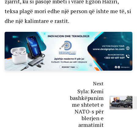
zjarrit, ku si pasojë mbeti i vrarë Egzon Haziri,
teksa plagë mori edhe një person që ishte me të, si
dhe një kalimtare e rastit.
Next
Syla: Kemi
bashkëpunim
me shtetet e
NATO-s për
blerjen e
armatimit