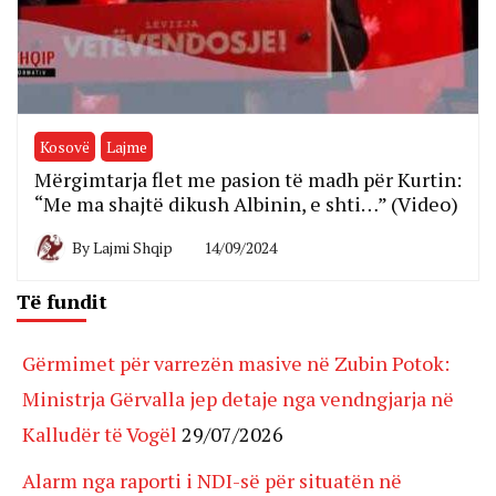
Kosovë
Lajme
Mërgimtarja flet me pasion të madh për Kurtin:
“Me ma shajtë dikush Albinin, e shti…” (Video)
By
Lajmi Shqip
14/09/2024
Të fundit
Gërmimet për varrezën masive në Zubin Potok:
Ministrja Gërvalla jep detaje nga vendngjarja në
Kalludër të Vogël
29/07/2026
Alarm nga raporti i NDI-së për situatën në