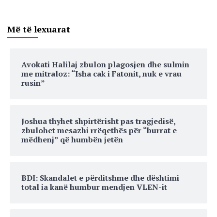
Më të lexuarat
Avokati Halilaj zbulon plagosjen dhe sulmin
me mitraloz: “Isha cak i Fatonit, nuk e vrau
rusin”
Joshua thyhet shpirtërisht pas tragjedisë,
zbulohet mesazhi rrëqethës për “burrat e
mëdhenj” që humbën jetën
BDI: Skandalet e përditshme dhe dështimi
total ia kanë humbur mendjen VLEN-it