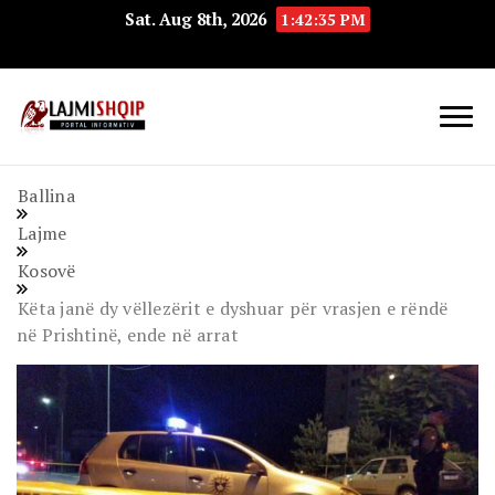
Sat. Aug 8th, 2026
1:42:36 PM
Lajmishqip.net
Lajmishqip
Ballina
Lajme
Kosovë
Këta janë dy vëllezërit e dyshuar për vrasjen e rëndë
në Prishtinë, ende në arrat