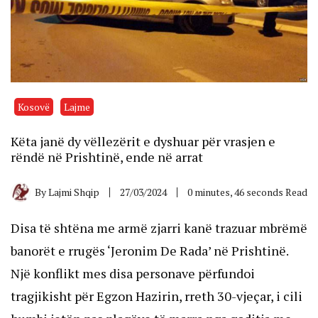
Kosovë
Lajme
Këta janë dy vëllezërit e dyshuar për vrasjen e
rëndë në Prishtinë, ende në arrat
By
Lajmi Shqip
27/03/2024
0 minutes, 46 seconds Read
Disa të shtëna me armë zjarri kanë trazuar mbrëmë
banorët e rrugës ‘Jeronim De Rada’ në Prishtinë.
Një konflikt mes disa personave përfundoi
tragjikisht për Egzon Hazirin, rreth 30-vjeçar, i cili