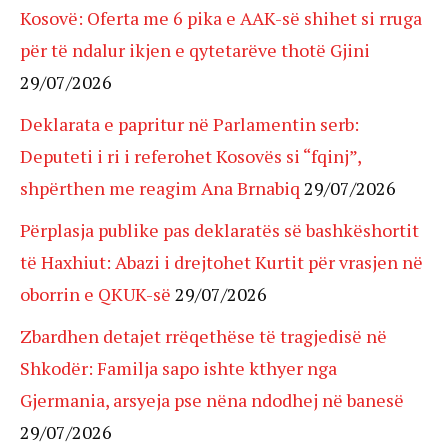
Kosovë: Oferta me 6 pika e AAK-së shihet si rruga
për të ndalur ikjen e qytetarëve thotë Gjini
29/07/2026
Deklarata e papritur në Parlamentin serb:
Deputeti i ri i referohet Kosovës si “fqinj”,
shpërthen me reagim Ana Brnabiq
29/07/2026
Përplasja publike pas deklaratës së bashkëshortit
të Haxhiut: Abazi i drejtohet Kurtit për vrasjen në
oborrin e QKUK-së
29/07/2026
Zbardhen detajet rrëqethëse të tragjedisë në
Shkodër: Familja sapo ishte kthyer nga
Gjermania, arsyeja pse nëna ndodhej në banesë
29/07/2026