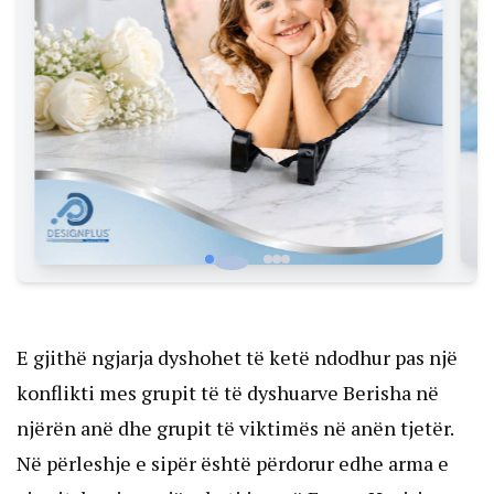
E gjithë ngjarja dyshohet të ketë ndodhur pas një
konflikti mes grupit të të dyshuarve Berisha në
njërën anë dhe grupit të viktimës në anën tjetër.
Në përleshje e sipër është përdorur edhe arma e