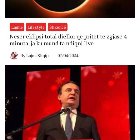
Lajme
Lifestyle
Shkencë
Nesër eklipsi total diellor që pritet të zgjasë 4
minuta, ja ku mund ta ndiqni live
By
Lajmi Shqip
07/04/2024