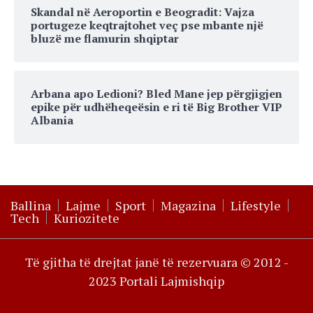
Skandal në Aeroportin e Beogradit: Vajza
portugeze keqtrajtohet veç pse mbante një
bluzë me flamurin shqiptar
Arbana apo Ledioni? Bled Mane jep përgjigjen
epike për udhëheqeësin e ri të Big Brother VIP
Albania
Ballina
Lajme
Sport
Magazina
Lifestyle
Tech
Kuriozitete
Të gjitha të drejtat janë të rezervuara © 2012 -
2023 Portali Lajmishqip