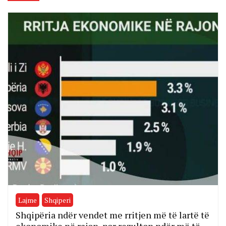
Lajme
Shqiperi
Shqipëria ndër vendet me rritjen më të lartë të
ekonomike në rajon, por rezulton ndër më të