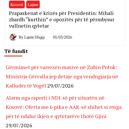
Kosovë
Lajme
Prapaskenat e krizës për Presidentin: Mihali
zbardh “kurthin” e opozitës për të përmbysur
vullnetin qytetar
By
Lajmi Shqip
05/03/2026
Të fundit
Gërmimet për varrezën masive në Zubin Potok:
Ministrja Gërvalla jep detaje nga vendngjarja në
Kalludër të Vogël
29/07/2026
Alarm nga raporti i NDI-së për situatën në
Kosovë: Oferta me 6 pika e AAK-së shihet si rruga
për të ndalur ikjen e qytetarëve thotë Gjini
29/07/2026