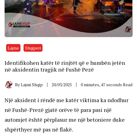
Lajme
Shqiperi
Identifikohen katër të rinjtët që e humbën jetën
në aksidentin tragjik në Fushë Pezë
By
Lajmi Shqip
20/03/2025
0 minutes, 47 seconds Read
Një aksident i rëndë me katër viktima ka ndodhur
në Fushë-Prezë gjatë orëve të para pasi një
automjet është përplasur me një betoniere duke
shpërthyer më pas në flakë.