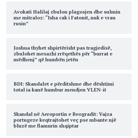
Avokati Halilaj zbulon plagosjen dhe sulmin
me mitraloz: “Isha cak i Fatonit, nuk e vrau
rusin”
Joshua thyhet shpirtërisht pas tragjedisë,
zbulohet mesazhi rrëqethës për “burrat e
mëdhenj” që humbën jetën
BDI: Skandalet e përditshme dhe dështimi
total ia kanë humbur mendjen VLEN-it
Skandal në Aeroportin e Beogradit: Vajza
portugeze keqtrajtohet veç pse mbante një
bluzë me flamurin shqiptar