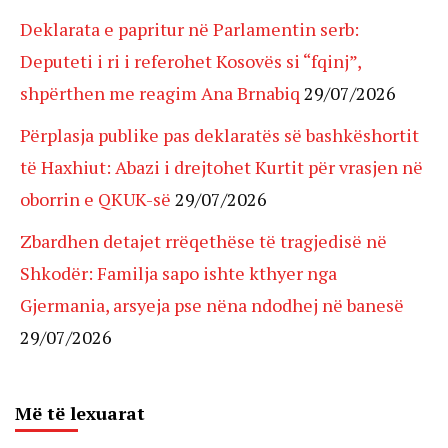
Deklarata e papritur në Parlamentin serb:
Deputeti i ri i referohet Kosovës si “fqinj”,
shpërthen me reagim Ana Brnabiq
29/07/2026
Përplasja publike pas deklaratës së bashkëshortit
të Haxhiut: Abazi i drejtohet Kurtit për vrasjen në
oborrin e QKUK-së
29/07/2026
Zbardhen detajet rrëqethëse të tragjedisë në
Shkodër: Familja sapo ishte kthyer nga
Gjermania, arsyeja pse nëna ndodhej në banesë
29/07/2026
Më të lexuarat