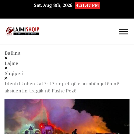
Sat. Aug 8th, 2026
4:31:48 PM
Lajmishqip.net
Lajmishqip
Ballina
Lajme
Shqiperi
Identifikohen katër të rinjtët që e humbën jetën në
aksidentin tragjik në Fushë Pezë