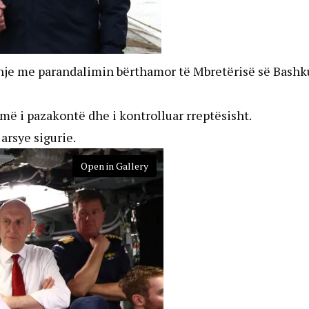
idhje me parandalimin bërthamor të Mbretërisë së Bashk
umë i pazakontë dhe i kontrolluar rreptësisht.
arsye sigurie.
Open in Gallery