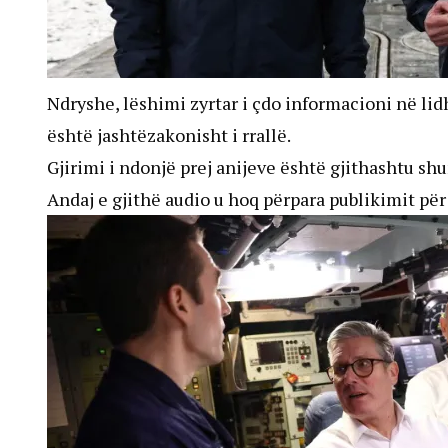
Ndryshe, lëshimi zyrtar i çdo informacioni në l
është jashtëzakonisht i rrallë.
Gjirimi i ndonjë prej anijeve është gjithashtu sh
Andaj e gjithë audio u hoq përpara publikimit për 