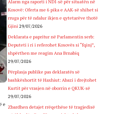
Alarm nga raporti i NDI-së për situatën në
Kosovë: Oferta me 6 pika e AAK-së shihet si
rruga për të ndalur ikjen e qytetarëve thotë
Gjini
29/07/2026
Deklarata e papritur në Parlamentin serb:
Deputeti i ri i referohet Kosovës si “fqinj”,
shpërthen me reagim Ana Brnabiq
29/07/2026
Përplasja publike pas deklaratës së
bashkëshortit të Haxhiut: Abazi i drejtohet
Kurtit për vrasjen në oborrin e QKUK-së
29/07/2026
ë e
Zbardhen detajet rrëqethëse të tragjedisë