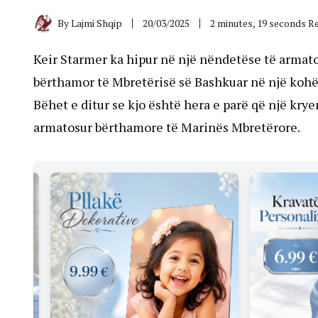
By
Lajmi Shqip
20/03/2025
2 minutes, 19 seconds R
Keir Starmer ka hipur në një nëndetëse të armato
bërthamor të Mbretërisë së Bashkuar në një kohë 
Bëhet e ditur se kjo është hera e parë që një kry
armatosur bërthamore të Marinës Mbretërore.