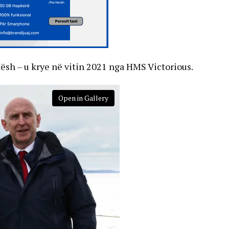
itësh – u krye në vitin 2021 nga HMS Victorious.
Open in Gallery