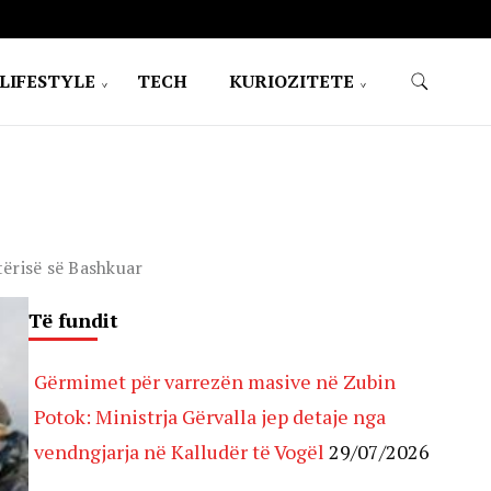
LIFESTYLE
TECH
KURIOZITETE
tërisë së Bashkuar
Të fundit
Gërmimet për varrezën masive në Zubin
Potok: Ministrja Gërvalla jep detaje nga
vendngjarja në Kalludër të Vogël
29/07/2026