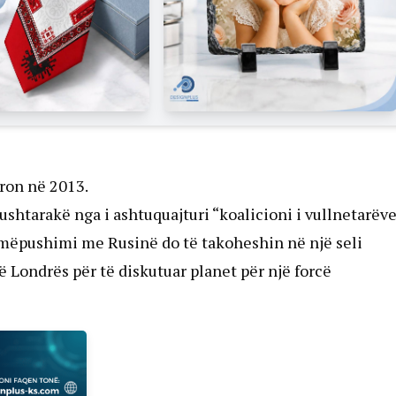
ron në 2013.
ushtarakë nga i ashtuquajturi “koalicioni i vullnetarëve
mëpushimi me Rusinë do të takoheshin në një seli
ë Londrës për të diskutuar planet për një forcë