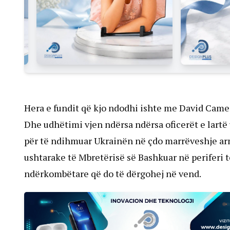
Hera e fundit që kjo ndodhi ishte me David Came
Dhe udhëtimi vjen ndërsa ndërsa oficerët e lartë 
për të ndihmuar Ukrainën në çdo marrëveshje ar
ushtarake të Mbretërisë së Bashkuar në periferi t
ndërkombëtare që do të dërgohej në vend.