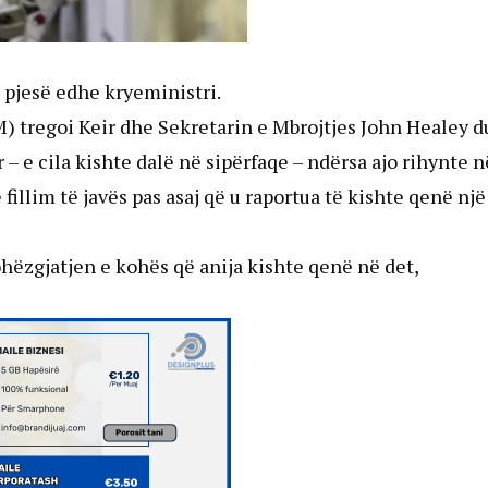
 pjesë edhe kryeministri.
M) tregoi Keir dhe Sekretarin e Mbrojtjes John Healey 
– e cila kishte dalë në sipërfaqe – ndërsa ajo rihynte n
fillim të javës pas asaj që u raportua të kishte qenë një
hëzgjatjen e kohës që anija kishte qenë në det,