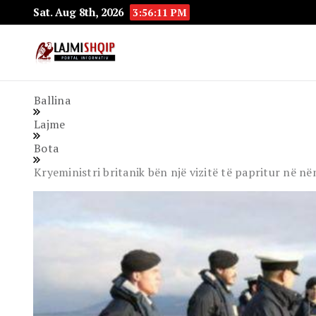
Sat. Aug 8th, 2026
3:56:13 PM
Lajmishqip.net
Lajmishqip
Ballina
Lajme
Bota
Kryeministri britanik bën një vizitë të papritur në 