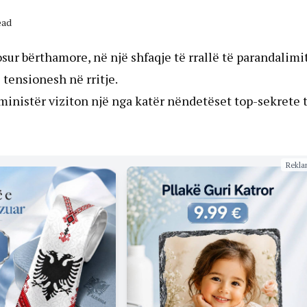
ead
sur bërthamore, në një shfaqje të rrallë të parandalimi
tensionesh në rritje.
eministër viziton një nga katër nëndetëset top-sekrete 
Rekla