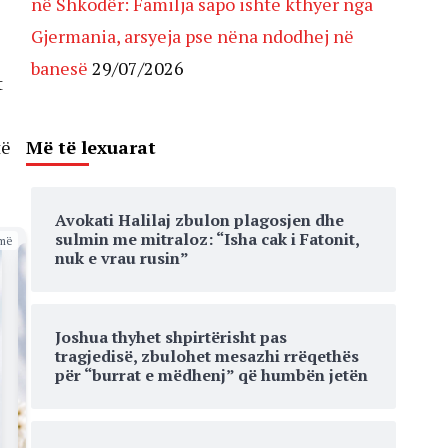
në Shkodër: Familja sapo ishte kthyer nga
Gjermania, arsyeja pse nëna ndodhej në
banesë
29/07/2026
t
Më të lexuarat
të
Avokati Halilaj zbulon plagosjen dhe
sulmin me mitraloz: “Isha cak i Fatonit,
më
nuk e vrau rusin”
Joshua thyhet shpirtërisht pas
tragjedisë, zbulohet mesazhi rrëqethës
për “burrat e mëdhenj” që humbën jetën