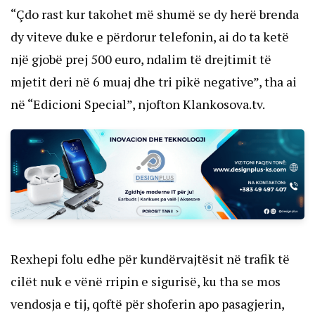
“Çdo rast kur takohet më shumë se dy herë brenda
dy viteve duke e përdorur telefonin, ai do ta ketë
një gjobë prej 500 euro, ndalim të drejtimit të
mjetit deri në 6 muaj dhe tri pikë negative”, tha ai
në “Edicioni Special”, njofton Klankosova.tv.
Rexhepi folu edhe për kundërvajtësit në trafik të
cilët nuk e vënë rripin e sigurisë, ku tha se mos
vendosja e tij, qoftë për shoferin apo pasagjerin,