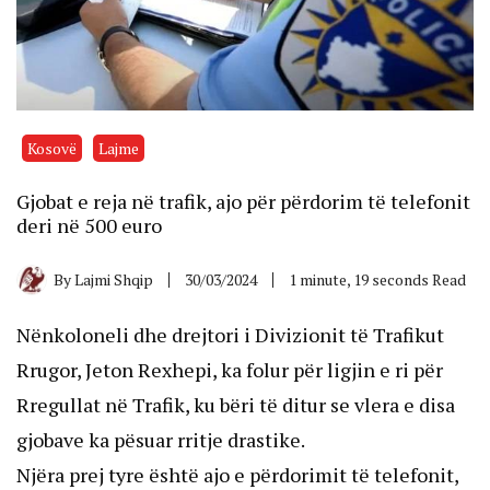
Kosovë
Lajme
Gjobat e reja në trafik, ajo për përdorim të telefonit
deri në 500 euro
By
Lajmi Shqip
30/03/2024
1 minute, 19 seconds Read
Nënkoloneli dhe drejtori i Divizionit të Trafikut
Rrugor, Jeton Rexhepi, ka folur për ligjin e ri për
Rregullat në Trafik, ku bëri të ditur se vlera e disa
gjobave ka pësuar rritje drastike.
Njëra prej tyre është ajo e përdorimit të telefonit,