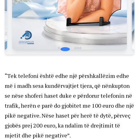
“Tek telefoni është edhe një përshkallëzim edhe
më i madh sesa kundërvajtjet tjera, që nënkupton
se nëse shoferi haset duke e përdorur telefonin në
trafik, herën e parë do gjobitet me 100 euro dhe një
pikë negative. Nëse haset për herë të dytë, përveç
gjobës prej 200 euro, ka ndalim të drejtimit të
mjetit dhe pikë negative”.