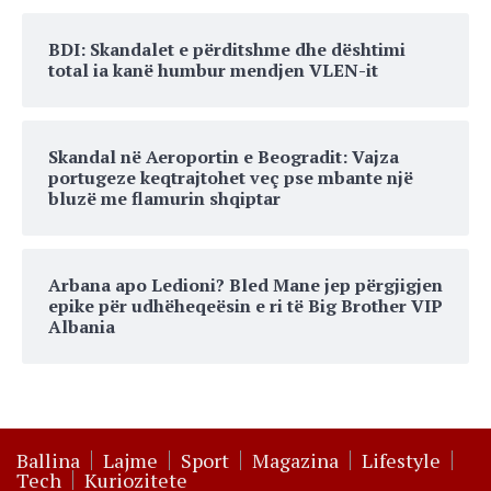
BDI: Skandalet e përditshme dhe dështimi
total ia kanë humbur mendjen VLEN-it
Skandal në Aeroportin e Beogradit: Vajza
portugeze keqtrajtohet veç pse mbante një
bluzë me flamurin shqiptar
Arbana apo Ledioni? Bled Mane jep përgjigjen
epike për udhëheqeësin e ri të Big Brother VIP
Albania
Ballina
Lajme
Sport
Magazina
Lifestyle
Tech
Kuriozitete