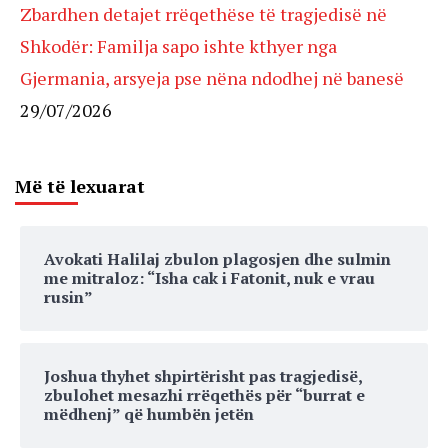
Zbardhen detajet rrëqethëse të tragjedisë në
Shkodër: Familja sapo ishte kthyer nga
Gjermania, arsyeja pse nëna ndodhej në banesë
29/07/2026
Më të lexuarat
Avokati Halilaj zbulon plagosjen dhe sulmin
me mitraloz: “Isha cak i Fatonit, nuk e vrau
rusin”
Joshua thyhet shpirtërisht pas tragjedisë,
zbulohet mesazhi rrëqethës për “burrat e
mëdhenj” që humbën jetën