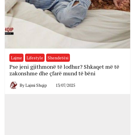
Lajme
Lifestyle
Shendetësi
Pse jeni gjithmonë të lodhur? Shkaqet më të
zakonshme dhe çfarë mund të bëni
By
Lajmi Shqip
13/07/2025