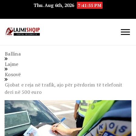
Thu. Aug 6th, 2026
7:41:56 PM
Lajmishqip.net
Lajmishqip
Ballina
Lajme
Kosovë
Gjobat e reja në trafik, ajo për përdorim të telefonit
deri në 500 euro