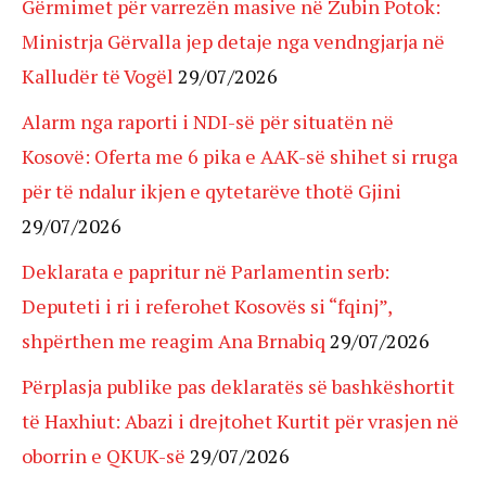
Gërmimet për varrezën masive në Zubin Potok:
Ministrja Gërvalla jep detaje nga vendngjarja në
Kalludër të Vogël
29/07/2026
Alarm nga raporti i NDI-së për situatën në
Kosovë: Oferta me 6 pika e AAK-së shihet si rruga
për të ndalur ikjen e qytetarëve thotë Gjini
29/07/2026
Deklarata e papritur në Parlamentin serb:
Deputeti i ri i referohet Kosovës si “fqinj”,
shpërthen me reagim Ana Brnabiq
29/07/2026
Përplasja publike pas deklaratës së bashkëshortit
të Haxhiut: Abazi i drejtohet Kurtit për vrasjen në
oborrin e QKUK-së
29/07/2026