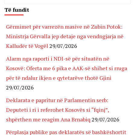
Të fundit
Gërmimet për varrezën masive në Zubin Potok:
Ministrja Gërvalla jep detaje nga vendngjarja në
Kalludër të Vogël
29/07/2026
Alarm nga raporti i NDI-së për situatën në
Kosovë: Oferta me 6 pika e AAK-së shihet si rruga
për të ndalur ikjen e qytetarëve thotë Gjini
29/07/2026
Deklarata e papritur në Parlamentin serb:
Deputeti i ri i referohet Kosovës si “fqinj”,
shpërthen me reagim Ana Brnabiq
29/07/2026
Përplasja publike pas deklaratës së bashkëshortit