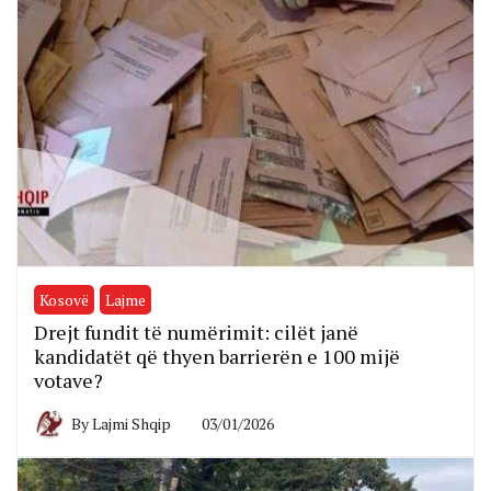
Kosovë
Lajme
Drejt fundit të numërimit: cilët janë
kandidatët që thyen barrierën e 100 mijë
votave?
By
Lajmi Shqip
03/01/2026