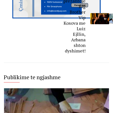
prezantojë
Big
Brother
Vip
Kosova me
Luiz
Ejllin,
Arbana
shton
dyshimet!
Publikime te ngjashme