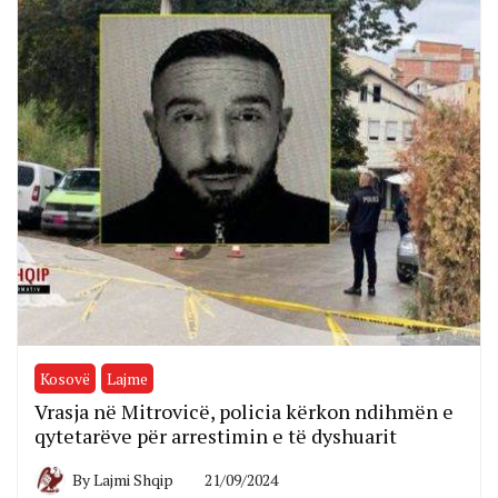
Kosovë
Lajme
Vrasja në Mitrovicë, policia kërkon ndihmën e
qytetarëve për arrestimin e të dyshuarit
By
Lajmi Shqip
21/09/2024