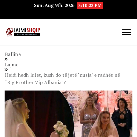
Sun. Aug 9th, 2026
3:10:24 PM
Lajmishqip.net
Lajmishqip
Ballina
Lajme
Heidi hedh lulet, kush do të jetë ‘nusja’ e radhës në
“Big Brother Vip Albania”?