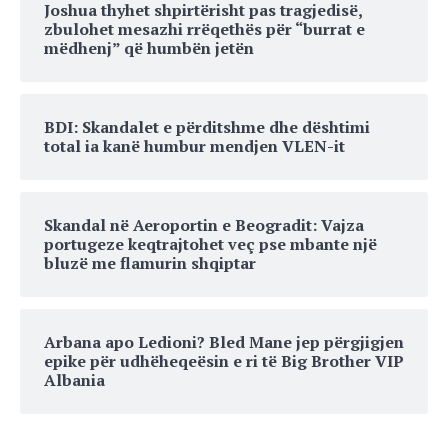
Joshua thyhet shpirtërisht pas tragjedisë,
zbulohet mesazhi rrëqethës për “burrat e
mëdhenj” që humbën jetën
BDI: Skandalet e përditshme dhe dështimi
total ia kanë humbur mendjen VLEN-it
Skandal në Aeroportin e Beogradit: Vajza
portugeze keqtrajtohet veç pse mbante një
bluzë me flamurin shqiptar
Arbana apo Ledioni? Bled Mane jep përgjigjen
epike për udhëheqeësin e ri të Big Brother VIP
Albania