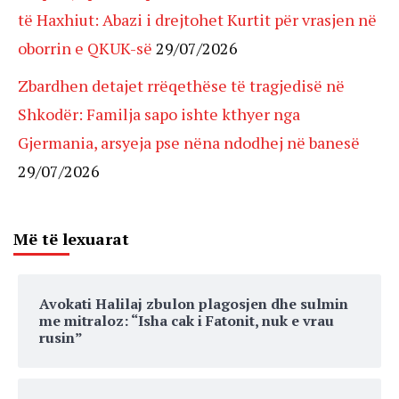
të Haxhiut: Abazi i drejtohet Kurtit për vrasjen në
oborrin e QKUK-së
29/07/2026
Zbardhen detajet rrëqethëse të tragjedisë në
Shkodër: Familja sapo ishte kthyer nga
Gjermania, arsyeja pse nëna ndodhej në banesë
29/07/2026
Më të lexuarat
Avokati Halilaj zbulon plagosjen dhe sulmin
me mitraloz: “Isha cak i Fatonit, nuk e vrau
rusin”