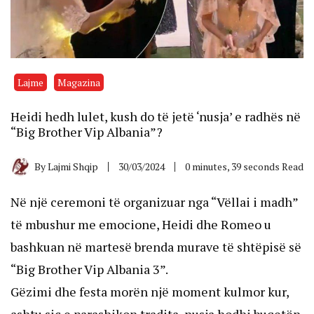
Lajme
Magazina
Heidi hedh lulet, kush do të jetë ‘nusja’ e radhës në
“Big Brother Vip Albania”?
By
Lajmi Shqip
30/03/2024
0 minutes, 39 seconds Read
Në një ceremoni të organizuar nga “Vëllai i madh”
të mbushur me emocione, Heidi dhe Romeo u
bashkuan në martesë brenda murave të shtëpisë së
“Big Brother Vip Albania 3”.
Gëzimi dhe festa morën një moment kulmor kur,
ashtu siç e parashikon tradita, nusja hodhi buqetën