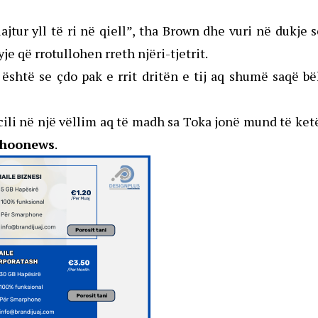
jtur yll të ri në qiell”, tha Brown dhe vuri në dukje 
je që rrotullohen rreth njëri-tjetrit.
është se çdo pak e rrit dritën e tij aq shumë saqë b
 cili në një vëllim aq të madh sa Toka jonë mund të ket
hoonews
.