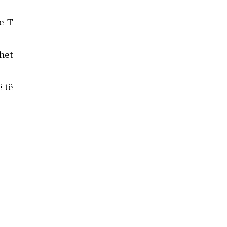
se T
ëhet
ë të