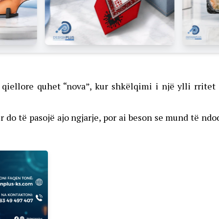
qiellore quhet “nova”, kur shkëlqimi i një ylli rrite
ur do të pasojë ajo ngjarje, por ai beson se mund të nd