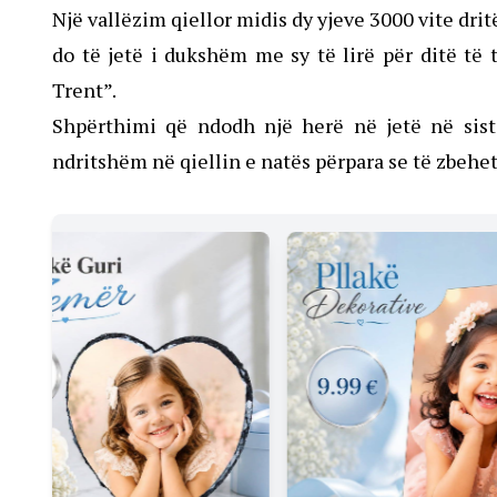
Një vallëzim qiellor midis dy yjeve 3000 vite dri
do të jetë i dukshëm me sy të lirë për ditë të
Trent”.
Shpërthimi që ndodh një herë në jetë në siste
ndritshëm në qiellin e natës përpara se të zbehe