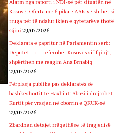
Alarm nga raporti i NDI-së për situatën në
Kosovë: Oferta me 6 pika e AAK-së shihet si
rruga për të ndalur ikjen e qytetarëve thotë
Gjini
29/07/2026
Deklarata e papritur në Parlamentin serb:
Deputeti i ri i referohet Kosovës si “fqinj”,
shpërthen me reagim Ana Brnabiq
29/07/2026
Përplasja publike pas deklaratës së
bashkëshortit të Haxhiut: Abazi i drejtohet
Kurtit për vrasjen në oborrin e QKUK-së
29/07/2026
Zbardhen detajet rrëqethëse të tragjedisë