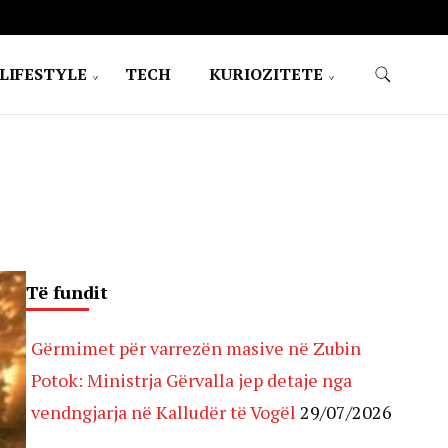
LIFESTYLE
TECH
KURIOZITETE
Të fundit
Gërmimet për varrezën masive në Zubin
Potok: Ministrja Gërvalla jep detaje nga
vendngjarja në Kalludër të Vogël
29/07/2026