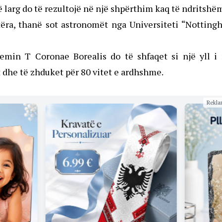
të larg do të rezultojë në një shpërthim kaq të ndritshë
 tëra, thanë sot astronomët nga Universiteti “Nottin
min T Coronae Borealis do të shfaqet si një yll i r
t dhe të zhduket për 80 vitet e ardhshme.
Rekla