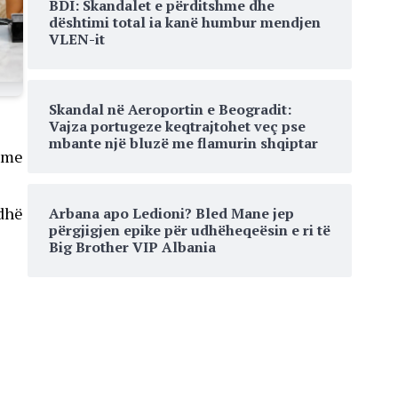
BDI: Skandalet e përditshme dhe
dështimi total ia kanë humbur mendjen
VLEN-it
Skandal në Aeroportin e Beogradit:
Vajza portugeze keqtrajtohet veç pse
mbante një bluzë me flamurin shqiptar
t me
odhë
Arbana apo Ledioni? Bled Mane jep
përgjigjen epike për udhëheqeësin e ri të
Big Brother VIP Albania