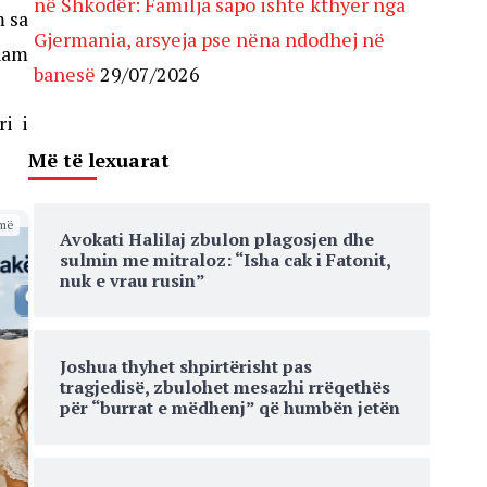
në Shkodër: Familja sapo ishte kthyer nga
m sa
Gjermania, arsyeja pse nëna ndodhej në
gham
banesë
29/07/2026
i i
Më të lexuarat
më
Avokati Halilaj zbulon plagosjen dhe
sulmin me mitraloz: “Isha cak i Fatonit,
nuk e vrau rusin”
Joshua thyhet shpirtërisht pas
tragjedisë, zbulohet mesazhi rrëqethës
për “burrat e mëdhenj” që humbën jetën