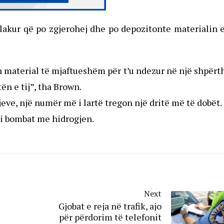
plakur që po zgjerohej dhe po depozitonte materialin e
n material të mjaftueshëm për t’u ndezur në një shpër
n e tij”, tha Brown.
jeve, një numër më i lartë tregon një dritë më të dobët.
si bombat me hidrogjen.
Next
Gjobat e reja në trafik, ajo
për përdorim të telefonit