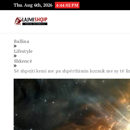
Thu. Aug 6th, 2026
4:44:03 PM
Lajmishqip.net
Lajmishqip
Ballina
Lifestyle
Shkencë
Së shpejti kemi me pa shpërthimin kozmik me sy të lirë