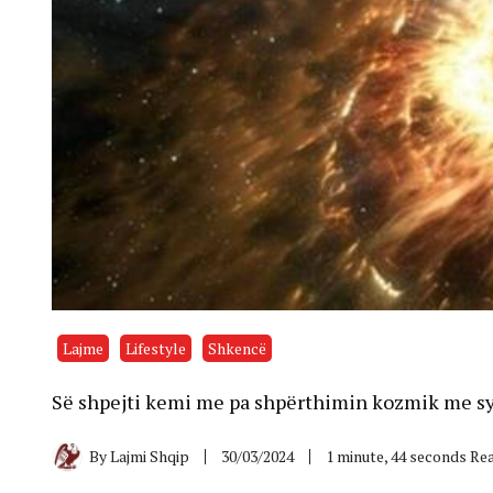
Lajme
Lifestyle
Shkencë
Së shpejti kemi me pa shpërthimin kozmik me sy t
By
Lajmi Shqip
30/03/2024
1 minute, 44 seconds Re