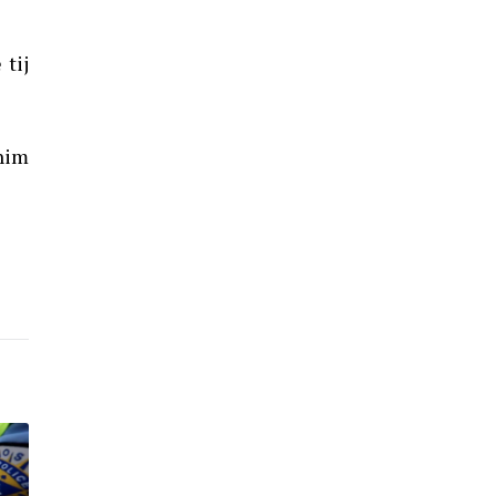
 tij
thim