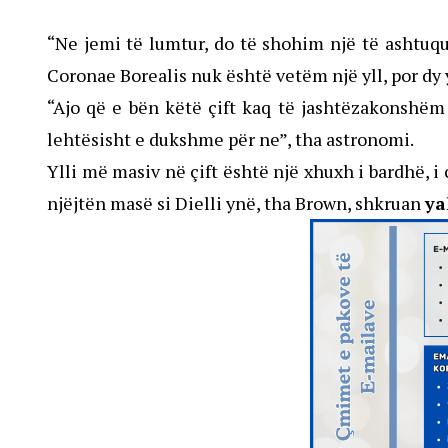
“Ne jemi të lumtur, do të shohim një të ashtuqua
Coronae Borealis nuk është vetëm një yll, por dy y
“Ajo që e bën këtë çift kaq të jashtëzakonshëm 
lehtësisht e dukshme për ne”, tha astronomi.
Ylli më masiv në çift është një xhuxh i bardhë, i
njëjtën masë si Dielli ynë, tha Brown, shkruan
ya