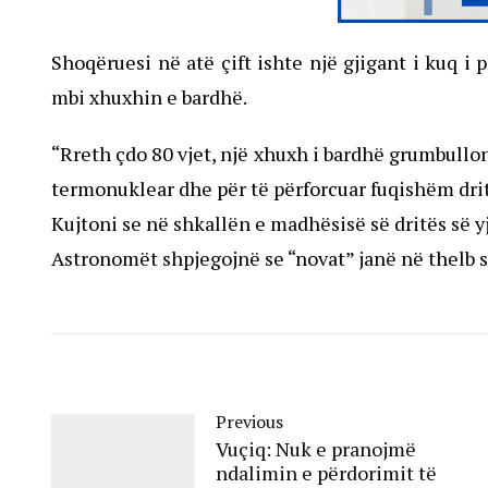
Shoqëruesi në atë çift ishte një gjigant i kuq i 
mbi xhuxhin e bardhë.
“Rreth çdo 80 vjet, një xhuxh i bardhë grumbullo
termonuklear dhe për të përforcuar fuqishëm dritë
Kujtoni se në shkallën e madhësisë së dritës së y
Astronomët shpjegojnë se “novat” janë në thelb 
Previous
Vuçiq: Nuk e pranojmë
ndalimin e përdorimit të