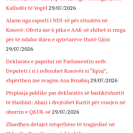
Kalludër të Vogël
29/07/2026
Alarm nga raporti i NDI-së për situatën në
Kosovë: Oferta me 6 pika e AAK-së shihet si rruga
për të ndalur ikjen e qytetarëve thotë Gjini
29/07/2026
Deklarata e papritur në Parlamentin serb:
Deputeti i ri i referohet Kosovës si “fqinj”,
shpërthen me reagim Ana Brnabiq
29/07/2026
Përplasja publike pas deklaratës së bashkëshortit
të Haxhiut: Abazi i drejtohet Kurtit për vrasjen në
oborrin e QKUK-së
29/07/2026
Zbardhen detajet rrëqethëse të tragjedisë në