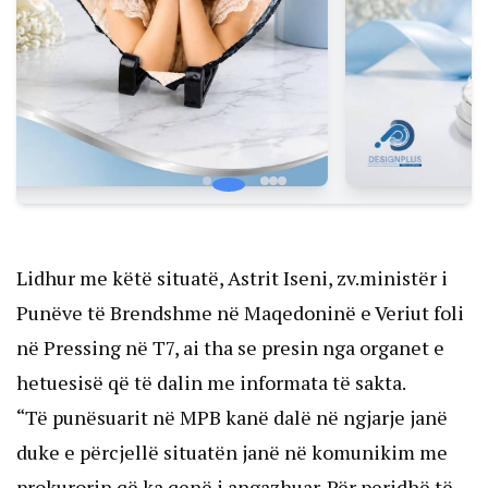
Lidhur me këtë situatë, Astrit Iseni, zv.ministër i
Punëve të Brendshme në Maqedoninë e Veriut foli
në Pressing në T7, ai tha se presin nga organet e
hetuesisë që të dalin me informata të sakta.
“Të punësuarit në MPB kanë dalë në ngjarje janë
duke e përcjellë situatën janë në komunikim me
prokurorin që ka qenë i angazhuar. Për peridhë të