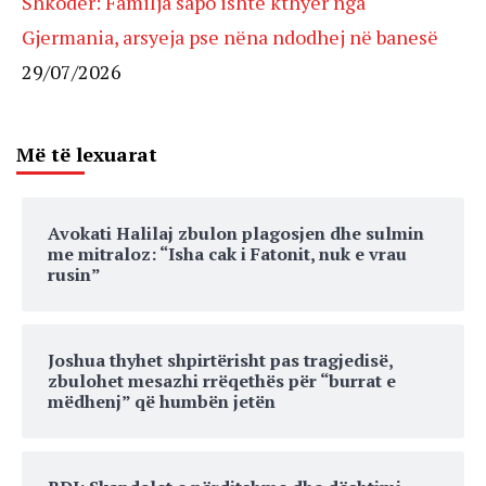
Shkodër: Familja sapo ishte kthyer nga
Gjermania, arsyeja pse nëna ndodhej në banesë
29/07/2026
Më të lexuarat
Avokati Halilaj zbulon plagosjen dhe sulmin
me mitraloz: “Isha cak i Fatonit, nuk e vrau
rusin”
Joshua thyhet shpirtërisht pas tragjedisë,
zbulohet mesazhi rrëqethës për “burrat e
mëdhenj” që humbën jetën