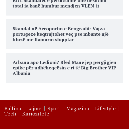
BDI: Skandalet e përditshme dhe dështimi
total ia kanë humbur mendjen VLEN-it
Skandal në Aeroportin e Beogradit: Vajza
portugeze keqtrajtohet veç pse mbante një
bluzë me flamurin shqiptar
Arbana apo Ledioni? Bled Mane jep përgjigjen
epike për udhëheqeësin e ri të Big Brother VIP
Albania
Ballina
Lajme
Sport
Magazina
Lifestyle
Tech
Kuriozitete