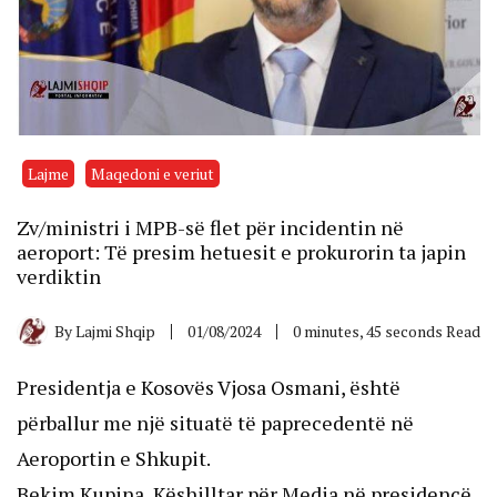
Lajme
Maqedoni e veriut
Zv/ministri i MPB-së flet për incidentin në
aeroport: Të presim hetuesit e prokurorin ta japin
verdiktin
By
Lajmi Shqip
01/08/2024
0 minutes, 45 seconds Read
Presidentja e Kosovës Vjosa Osmani, është
përballur me një situatë të paprecedentë në
Aeroportin e Shkupit.
Bekim Kupina, Këshilltar për Media në presidencë,