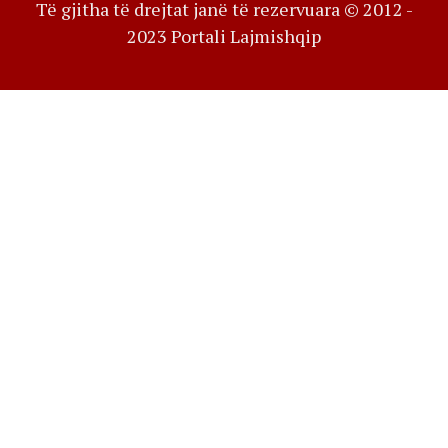
Të gjitha të drejtat janë të rezervuara © 2012 -
2023 Portali Lajmishqip