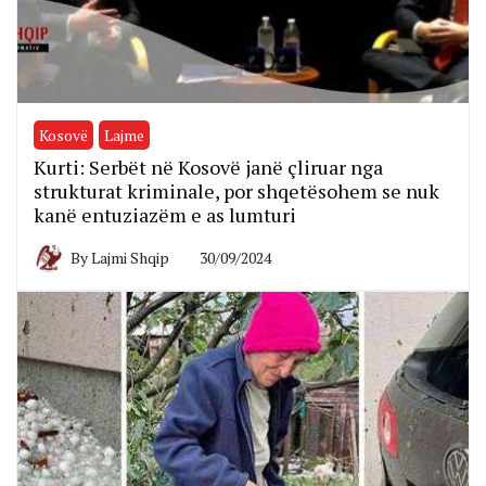
Kosovë
Lajme
Kurti: Serbët në Kosovë janë çliruar nga
strukturat kriminale, por shqetësohem se nuk
kanë entuziazëm e as lumturi
By
Lajmi Shqip
30/09/2024