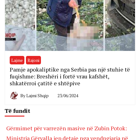
Lajme
Rajoni
Pamje apokaliptike nga Serbia pas një stuhie të
fuqishme: Breshëri i fortë vrau kafshët,
shkatërroi çatitë e shtëpive
By
Lajmi Shqip
23/06/2024
Të fundit
Gërmimet për varrezën masive në Zubin Potok:
Ministrja Gërvalla jep detaje nga vendngjarja në