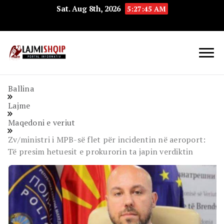
Sat. Aug 8th, 2026
5:27:46 AM
Lajmishqip.net
Lajmishqip
Ballina
Lajme
Maqedoni e veriut
Zv/ministri i MPB-së flet për incidentin në aeroport:
Të presim hetuesit e prokurorin ta japin verdiktin