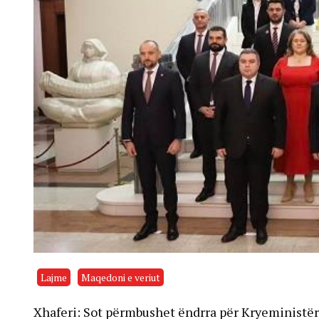
Lajme
Maqedoni e veriut
Xhaferi: Sot përmbushet ëndrra për Kryeministër 