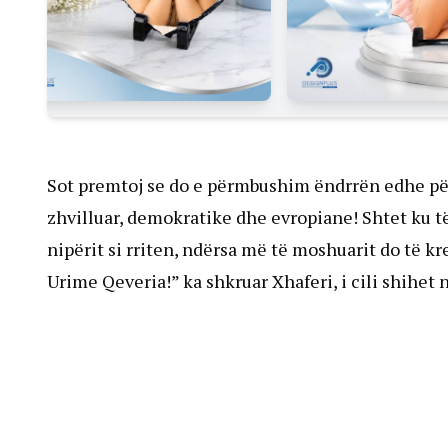
Sot premtoj se do e përmbushim ëndrrën edhe për
zhvilluar, demokratike dhe evropiane! Shtet ku të
nipërit si rriten, ndërsa më të moshuarit do të 
Urime Qeveria!” ka shkruar Xhaferi, i cili shihet n