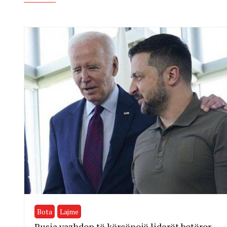
Bota
Lajme
Rusia vazhdon të kërcënojë liderët botëror