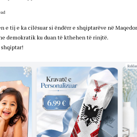
ead
 e tij e ka cilësuar si ëndërr e shqiptarëve në Maqedon
dhe demokratik ku duan të kthehen të rinjtë.
 shqiptar!
Rekla