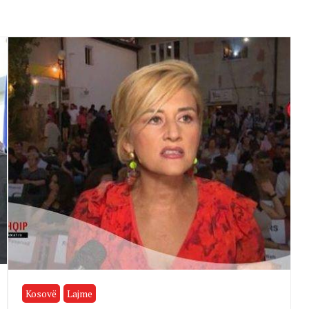
Kosovë
Lajme