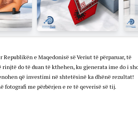
 Republikën e Maqedonisë së Veriut të përparuar, të
 rinjtë do të duan të kthehen, ku gjenerata ime do i sh
krenohen që investimi në shtetësinë ka dhënë rezultat!
ë fotografi me përbërjen e re të qeverisë së tij.