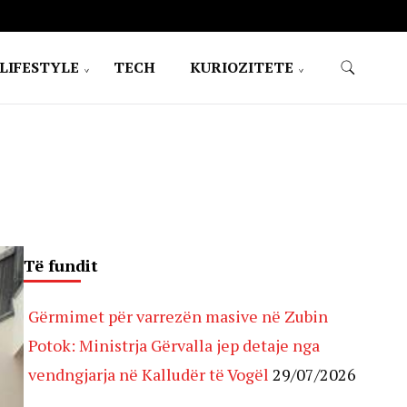
LIFESTYLE
TECH
KURIOZITETE
Të fundit
Gërmimet për varrezën masive në Zubin
Potok: Ministrja Gërvalla jep detaje nga
vendngjarja në Kalludër të Vogël
29/07/2026