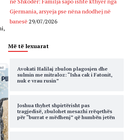
në Shkodër: Familja sapo ishte kthyer nga
Gjermania, arsyeja pse nëna ndodhej në
banesë
29/07/2026
i,
Më të lexuarat
më
Avokati Halilaj zbulon plagosjen dhe
sulmin me mitraloz: “Isha cak i Fatonit,
nuk e vrau rusin”
Joshua thyhet shpirtërisht pas
tragjedisë, zbulohet mesazhi rrëqethës
për “burrat e mëdhenj” që humbën jetën