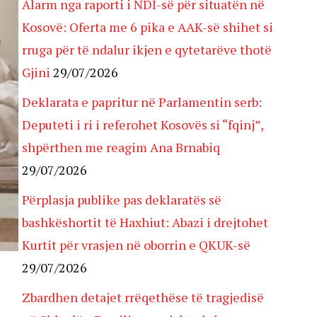
Alarm nga raporti i NDI-së për situatën në
Kosovë: Oferta me 6 pika e AAK-së shihet si
rruga për të ndalur ikjen e qytetarëve thotë
Gjini
29/07/2026
Deklarata e papritur në Parlamentin serb:
Deputeti i ri i referohet Kosovës si “fqinj”,
shpërthen me reagim Ana Brnabiq
29/07/2026
Përplasja publike pas deklaratës së
bashkëshortit të Haxhiut: Abazi i drejtohet
Kurtit për vrasjen në oborrin e QKUK-së
29/07/2026
Zbardhen detajet rrëqethëse të tragjedisë