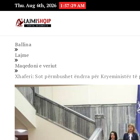
Thu. Aug 6th, 2026
1:57:30 AM
Lajmishqip.net
Lajmishqip
Ballina
Lajme
Maqedoni e veriut
Xhaferi: Sot përmbushet ëndrra për Kryeministër të 