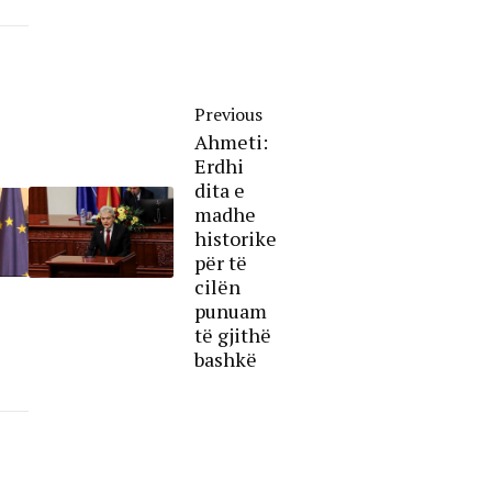
Previous
Ahmeti:
Erdhi
dita e
madhe
historike
për të
cilën
punuam
të gjithë
bashkë