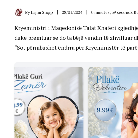
By
Lajmi Shqip
28/01/2024
0 minutes, 39 seconds R
Kryeministri i Maqedonisë Talat Xhaferi zgjedhjen
duke premtuar se do ta bëjë vendin të zhvilluar 
“Sot përmbushet ëndrra për Kryeministër të parë