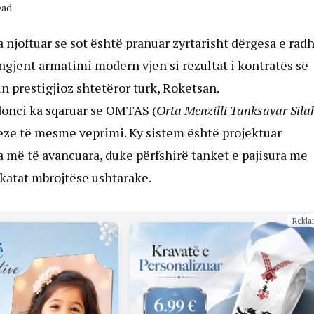
ead
a njoftuar se sot është pranuar zyrtarisht dërgesa e rad
gjent armatimi modern vjen si rezultat i kontratës së
n prestigjioz shtetëror turk, Roketsan.
donci ka sqaruar se OMTAS (
Orta Menzilli Tanksavar Sila
reze të mesme veprimi. Ky sistem është projektuar
a më të avancuara, duke përfshirë tanket e pajisura me
fikatat mbrojtëse ushtarake.
Rekla