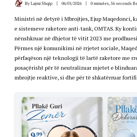
By
Lajmi Shqip
06/01/2026
0 minutes, 56 seconds R
Ministri në detyrë i Mbrojtjes, Ejup Maqedonci, k
e sistemeve raketore anti-tank, OMTAS. Ky kontin
nënshkruar në dhjetor të vitit 2023 me prodhuesi
Përmes një komunikimi në rrjetet sociale, Maqe
përfaqëson një teknologji të lartë raketore me r
posaçërisht për të neutralizuar mjetet e blinduar
mbrojtje reaktive, si dhe për të shkatërruar forti