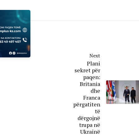
Next
Plani
sekret për
paqen:
Britania
dhe
Franca
përgatiten
të
dërgojnë
trupa në
Ukrainë