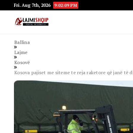
Fri. Aug 7th, 2026
9:02:10 PM
Lajmishqip.net
Lajmishqip
Ballina
Lajme
Kosovë
Kosova pajiset me siteme te reja raketore që janë të 