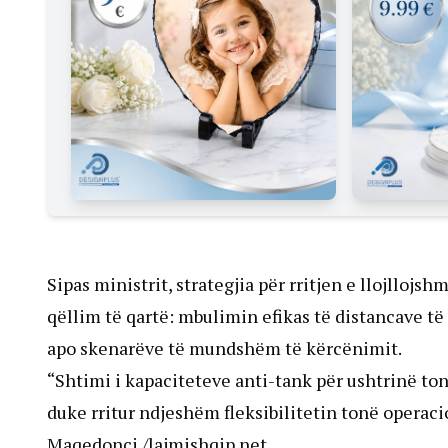
Sipas ministrit, strategjia për rritjen e llojllojs
qëllim të qartë: mbulimin efikas të distancave t
apo skenarëve të mundshëm të kërcënimit.
“Shtimi i kapaciteteve anti-tank për ushtrinë to
duke rritur ndjeshëm fleksibilitetin tonë operaci
Maqedonci./lajmishqip.net