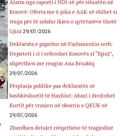
Alarm nga raporti i NDI-së për situatën në
Kosovë: Oferta me 6 pika e AAK-së shihet si
rruga për të ndalur ikjen e qytetarëve thotë
Gjini
29/07/2026
Deklarata e papritur në Parlamentin serb:
Deputeti i ri i referohet Kosovës si “fqinj”,
shpërthen me reagim Ana Brnabiq
29/07/2026
Përplasja publike pas deklaratës së
bashkëshortit të Haxhiut: Abazi i drejtohet
Kurtit për vrasjen në oborrin e QKUK-së
29/07/2026
e
Zbardhen detajet rrëqethëse të tragjedisë