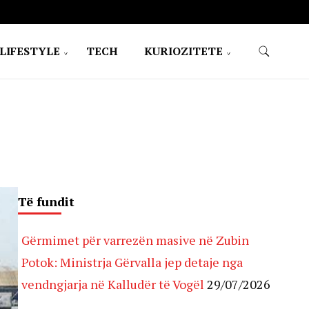
LIFESTYLE
TECH
KURIOZITETE
Të fundit
Gërmimet për varrezën masive në Zubin
Potok: Ministrja Gërvalla jep detaje nga
vendngjarja në Kalludër të Vogël
29/07/2026