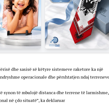
hmërisë dhe sasisë së këtyre sistemeve raketore ka një
ë ndryshme operacionale dhe përshtatjen ndaj terrenev
në synon të mbulojë distanca dhe terrene të larmishme,
onal në çdo situatë”, ka deklaruar