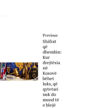
Previous
Shifrat
që
dhembin:
Kur
drejtësia
në
Kosovë
bëhet
luks, që
qytetari
nuk do
mund të
e blejë