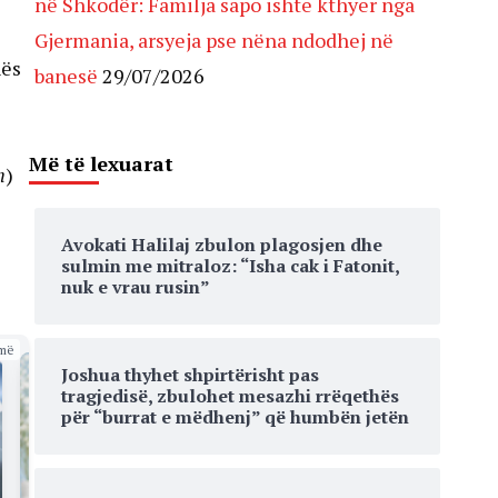
në Shkodër: Familja sapo ishte kthyer nga
Gjermania, arsyeja pse nëna ndodhej në
hës
banesë
29/07/2026
Më të lexuarat
h
)
Avokati Halilaj zbulon plagosjen dhe
sulmin me mitraloz: “Isha cak i Fatonit,
nuk e vrau rusin”
më
Joshua thyhet shpirtërisht pas
tragjedisë, zbulohet mesazhi rrëqethës
për “burrat e mëdhenj” që humbën jetën