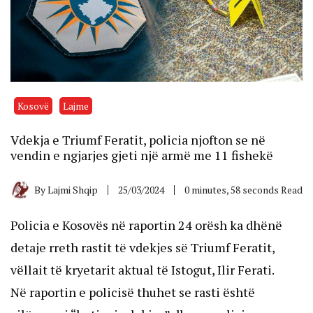
Kosovë
Lajme
Vdekja e Triumf Feratit, policia njofton se në
vendin e ngjarjes gjeti një armë me 11 fishekë
By
Lajmi Shqip
25/03/2024
0 minutes, 58 seconds Read
Policia e Kosovës në raportin 24 orësh ka dhënë
detaje rreth rastit të vdekjes së Triumf Feratit,
vëllait të kryetarit aktual të Istogut, Ilir Ferati.
Në raportin e policisë thuhet se rasti është