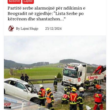
Kosovë
Lajme
Partitë serbe alarmojnë për ndikimin e
Beogradit në zgjedhje: “Lista Serbe po
kërcënon dhe shantazhon…”
By
Lajmi Shqip
23/12/2024