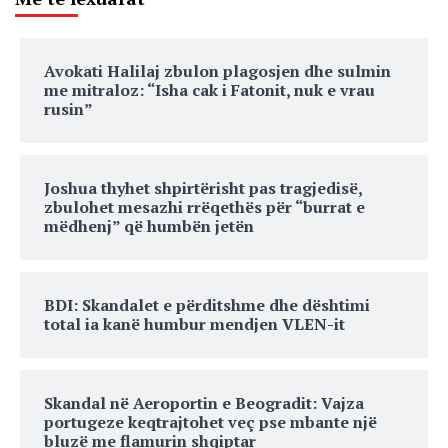
Avokati Halilaj zbulon plagosjen dhe sulmin
me mitraloz: “Isha cak i Fatonit, nuk e vrau
rusin”
Joshua thyhet shpirtërisht pas tragjedisë,
zbulohet mesazhi rrëqethës për “burrat e
mëdhenj” që humbën jetën
BDI: Skandalet e përditshme dhe dështimi
total ia kanë humbur mendjen VLEN-it
Skandal në Aeroportin e Beogradit: Vajza
portugeze keqtrajtohet veç pse mbante një
bluzë me flamurin shqiptar