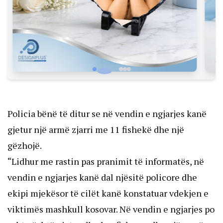
Policia bënë të ditur se në vendin e ngjarjes kanë
gjetur një armë zjarri me 11 fishekë dhe një
gëzhojë.
“Lidhur me rastin pas pranimit të informatës, në
vendin e ngjarjes kanë dal njësitë policore dhe
ekipi mjekësor të cilët kanë konstatuar vdekjen e
viktimës mashkull kosovar. Në vendin e ngjarjes po