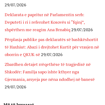
29/07/2026
Deklarata e papritur në Parlamentin serb:
Deputeti i ri i referohet Kosovës si “fqinj”,
shpërthen me reagim Ana Brnabiq
29/07/2026
Përplasja publike pas deklaratës së bashkëshortit
të Haxhiut: Abazi i drejtohet Kurtit për vrasjen në
oborrin e QKUK-së
29/07/2026
Zbardhen detajet rrëqethëse të tragjedisë në
Shkodër: Familja sapo ishte kthyer nga
Gjermania, arsyeja pse nëna ndodhej në banesë
29/07/2026
Më të lexuarat