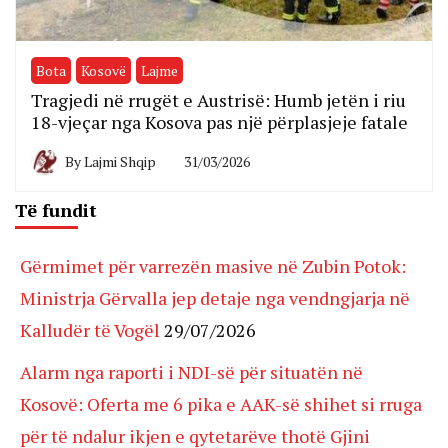
Bota
Kosovë
Lajme
Tragjedi në rrugët e Austrisë: Humb jetën i riu
18-vjeçar nga Kosova pas një përplasjeje fatale
By
Lajmi Shqip
31/03/2026
Të fundit
Gërmimet për varrezën masive në Zubin Potok:
Ministrja Gërvalla jep detaje nga vendngjarja në
Kalludër të Vogël
29/07/2026
Alarm nga raporti i NDI-së për situatën në
Kosovë: Oferta me 6 pika e AAK-së shihet si rruga
për të ndalur ikjen e qytetarëve thotë Gjini