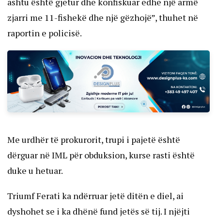
ashtu është gjetur dhe konfiskuar edhe një armë
zjarri me 11-fishekë dhe një gëzhojë”, thuhet në
raportin e policisë.
Me urdhër të prokurorit, trupi i pajetë është
dërguar në IML për obduksion, kurse rasti është
duke u hetuar.
Triumf Ferati ka ndërruar jetë ditën e diel, ai
dyshohet se i ka dhënë fund jetës së tij. I njëjti