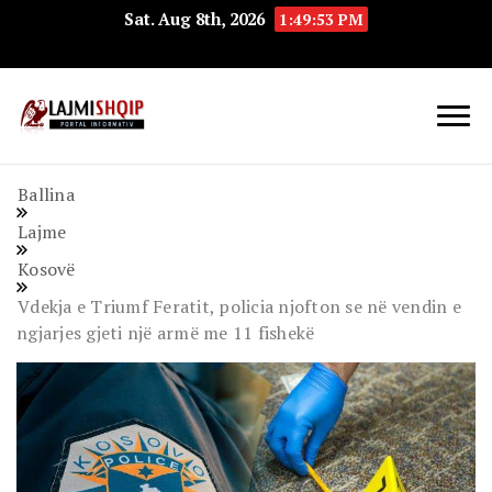
Sat. Aug 8th, 2026
1:49:54 PM
Lajmishqip.net
Lajmishqip
Ballina
Lajme
Kosovë
Vdekja e Triumf Feratit, policia njofton se në vendin e
ngjarjes gjeti një armë me 11 fishekë