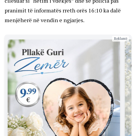
cilësuar si “hetim i vdekjes” dhe se policia pas
pranimit të informatës rreth orës 16:10 ka dalë
menjëherë në vendin e ngjarjes.
Reklamë