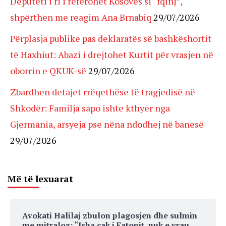
Deputeti i ri i referohet Kosovës si “fqinj”,
shpërthen me reagim Ana Brnabiq
29/07/2026
Përplasja publike pas deklaratës së bashkëshortit
të Haxhiut: Abazi i drejtohet Kurtit për vrasjen në
oborrin e QKUK-së
29/07/2026
Zbardhen detajet rrëqethëse të tragjedisë në
Shkodër: Familja sapo ishte kthyer nga
Gjermania, arsyeja pse nëna ndodhej në banesë
29/07/2026
Më të lexuarat
Avokati Halilaj zbulon plagosjen dhe sulmin
me mitraloz: “Isha cak i Fatonit, nuk e vrau