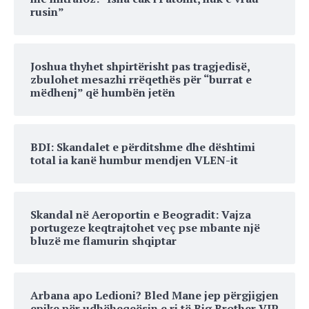
rusin”
Joshua thyhet shpirtërisht pas tragjedisë,
zbulohet mesazhi rrëqethës për “burrat e
mëdhenj” që humbën jetën
BDI: Skandalet e përditshme dhe dështimi
total ia kanë humbur mendjen VLEN-it
Skandal në Aeroportin e Beogradit: Vajza
portugeze keqtrajtohet veç pse mbante një
bluzë me flamurin shqiptar
Arbana apo Ledioni? Bled Mane jep përgjigjen
epike për udhëheqeësin e ri të Big Brother VIP