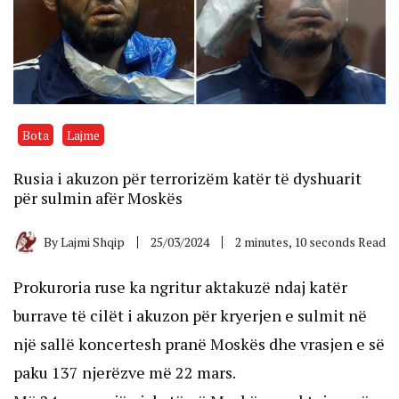
Bota
Lajme
Rusia i akuzon për terrorizëm katër të dyshuarit
për sulmin afër Moskës
By
Lajmi Shqip
25/03/2024
2 minutes, 10 seconds Read
Prokuroria ruse ka ngritur aktakuzë ndaj katër
burrave të cilët i akuzon për kryerjen e sulmit në
një sallë koncertesh pranë Moskës dhe vrasjen e së
paku 137 njerëzve më 22 mars.