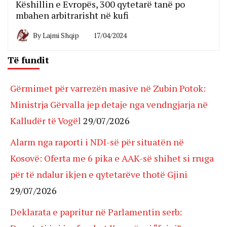
Këshillin e Evropës, 300 qytetarë tanë po
mbahen arbitrarisht në kufi
By
Lajmi Shqip
17/04/2024
Të fundit
Gërmimet për varrezën masive në Zubin Potok:
Ministrja Gërvalla jep detaje nga vendngjarja në
Kalludër të Vogël
29/07/2026
Alarm nga raporti i NDI-së për situatën në
Kosovë: Oferta me 6 pika e AAK-së shihet si rruga
për të ndalur ikjen e qytetarëve thotë Gjini
29/07/2026
Deklarata e papritur në Parlamentin serb: