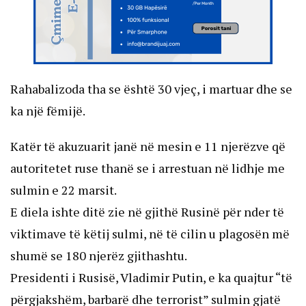
Rahabalizoda tha se është 30 vjeç, i martuar dhe se
ka një fëmijë.
Katër të akuzuarit janë në mesin e 11 njerëzve që
autoritetet ruse thanë se i arrestuan në lidhje me
sulmin e 22 marsit.
E diela ishte ditë zie në gjithë Rusinë për nder të
viktimave të këtij sulmi, në të cilin u plagosën më
shumë se 180 njerëz gjithashtu.
Presidenti i Rusisë, Vladimir Putin, e ka quajtur “të
përgjakshëm, barbarë dhe terrorist” sulmin gjatë