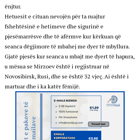
ënjtur.
Hetuesit e cituan nevojën për ta ruajtur
fshehtësinë e hetimeve dhe sigurinë e
pjesëmarrësve dhe të afërmve kur kërkuan që
seanca dëgjimore të mbahej me dyer të mbyllura.
Gjatë pjesës kur seanca u mbajt me dyert të hapura,
u mësua se Mirzoev është i regjistruar në
Novosibirsk, Rusi, dhe se është 32 vjeç. Ai është i
martuar dhe i ka katër fëmijë.