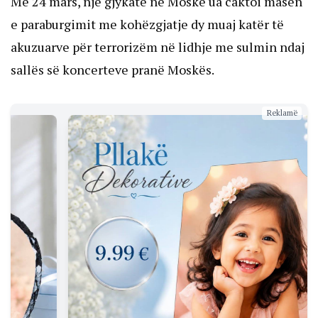
Më 24 mars, një gjykatë në Moskë ua caktoi masën
e paraburgimit me kohëzgjatje dy muaj katër të
akuzuarve për terrorizëm në lidhje me sulmin ndaj
sallës së koncerteve pranë Moskës.
Reklamë