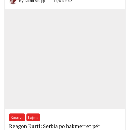
By
Lajmi Shqip
12/01/2025
Kosovë
Lajme
Reagon Kurti: Serbia po hakmerret për