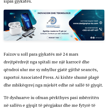
sipas gjykatës.
Faizov u soll para gjykatës më 24 mars
drejtpërdrejt nga spitali me një karrocë dhe
qëndroi ulur me sy mbyllur gjatë gjithë seancës,
raportoi Associated Press. Ai kishte shumë plagë
dhe mbikëqyrej nga mjekët edhe në sallë të gjyqit.
Të dyshuarve iu ofruan përkthyes pasi mbërritën
në sallën e gjyqit të përgjakur dhe me fytyrë të