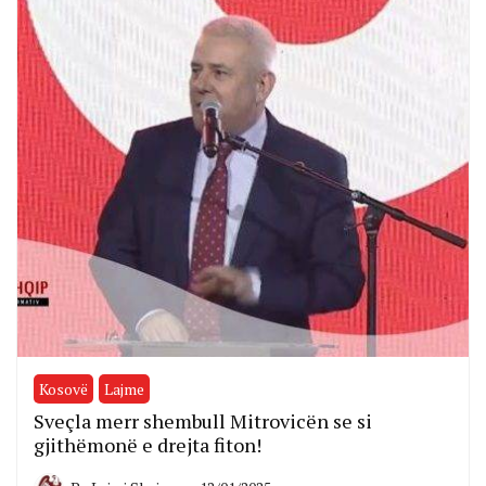
Kosovë
Lajme
Sveçla merr shembull Mitrovicën se si
gjithëmonë e drejta fiton!