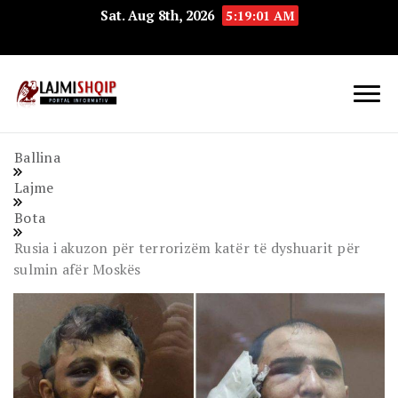
Sat. Aug 8th, 2026
5:19:02 AM
Lajmishqip.net
Lajmishqip
Ballina
Lajme
Bota
Rusia i akuzon për terrorizëm katër të dyshuarit për
sulmin afër Moskës