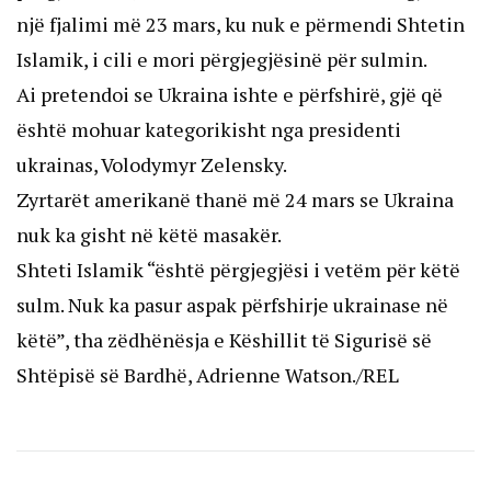
një fjalimi më 23 mars, ku nuk e përmendi Shtetin
Islamik, i cili e mori përgjegjësinë për sulmin.
Ai pretendoi se Ukraina ishte e përfshirë, gjë që
është mohuar kategorikisht nga presidenti
ukrainas, Volodymyr Zelensky.
Zyrtarët amerikanë thanë më 24 mars se Ukraina
nuk ka gisht në këtë masakër.
Shteti Islamik “është përgjegjësi i vetëm për këtë
sulm. Nuk ka pasur aspak përfshirje ukrainase në
këtë”, tha zëdhënësja e Këshillit të Sigurisë së
Shtëpisë së Bardhë, Adrienne Watson./REL