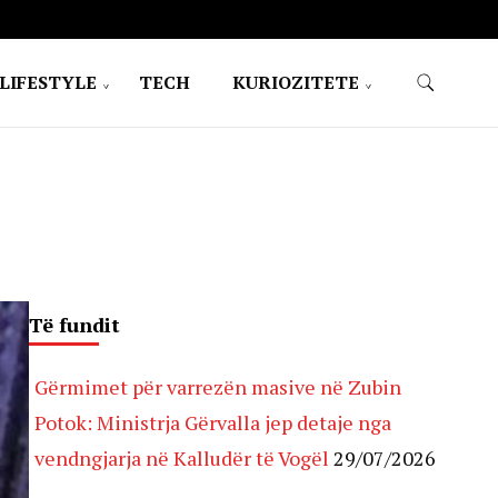
LIFESTYLE
TECH
KURIOZITETE
Të fundit
Gërmimet për varrezën masive në Zubin
Potok: Ministrja Gërvalla jep detaje nga
vendngjarja në Kalludër të Vogël
29/07/2026