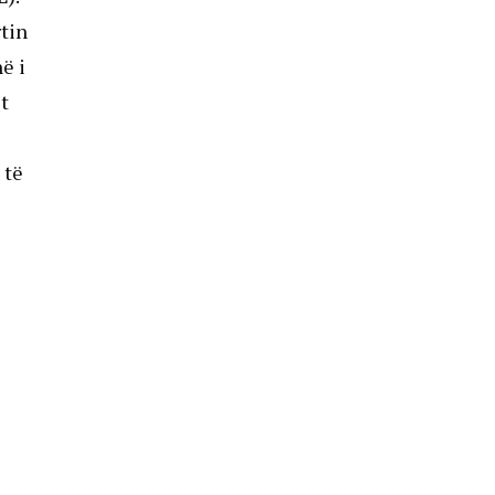
rtin
ë i
t
 të