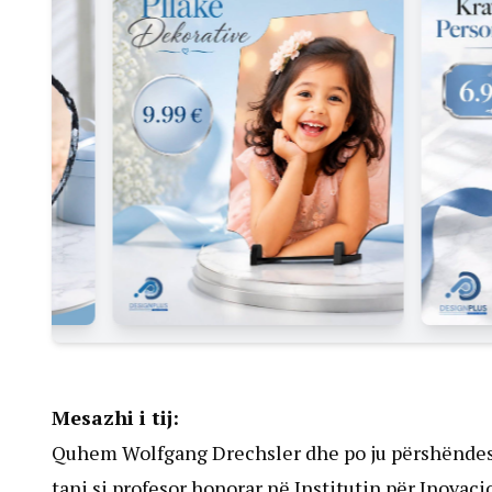
Mesazhi i tij:
Quhem Wolfgang Drechsler dhe po ju përshëndes n
tani si profesor honorar në Institutin për Inovac