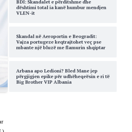
BDI: Skandalet e përditshme dhe
dështimi total ia kanë humbur mendjen
VLEN-it
Skandal në Aeroportin e Beogradit:
Vajza portugeze keqtrajtohet veç pse
mbante një bluzë me flamurin shqiptar
Arbana apo Ledioni? Bled Mane jep
përgjigjen epike për udhëheqeësin e ri të
Big Brother VIP Albania
ar
L).