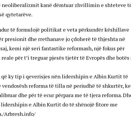
e neoliberalizmit kanë dëmtuar zhvillimin e shteteve t
së qytetarëve.
dur të formulojë politikat e veta përkundër këshillave
dër presionit dhe rrethanave jo çdoherë të thjeshta në
aj, kemi një seri fantastike reformash, një fokus për
reale për t’i treguar pjesës tjetër të Evropës dhe botës
 ky tip i qeverisjes nën lidershipin e Albin Kurtit të
vendosësh reforma të tilla në periudhë të shkurtër, ke
 kalibruar dhe për të ecur përpara me të tjera reforma. Dh
lidershipin e Albin Kurtit do të shënojë fitore me
./Arbresh.info/