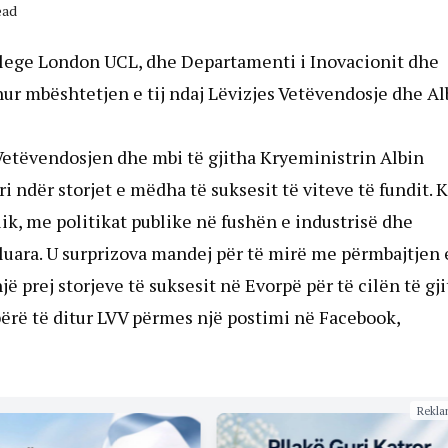
ead
llege London UCL, dhe Departamenti i Inovacionit dhe
ur mbështetjen e tij ndaj Lëvizjes Vetëvendosje dhe Al
Vetëvendosjen dhe mbi të gjitha Kryeministrin Albin
i ndër storjet e mëdha të suksesit të viteve të fundit.
ik, me politikat publike në fushën e industrisë dhe
luara. U surprizova mandej për të mirë me përmbajtjen 
ë prej storjeve të suksesit në Evorpë për të cilën të gj
 bërë të ditur LVV përmes një postimi në Facebook,
Rekla