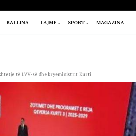
BALLINA
LAJME
SPORT
MAGAZINA
htetje të LVV-së dhe kryeministrit Kurti