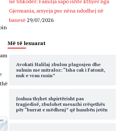
në Shkodër: Familja sapo ishte kthyer nga
Gjermania, arsyeja pse nëna ndodhej në
banesë
29/07/2026
bin
Më të lexuarat
 Kam
Avokati Halilaj zbulon plagosjen dhe
sulmin me mitraloz: “Isha cak i Fatonit,
e
nuk e vrau rusin”
ithë
Joshua thyhet shpirtërisht pas
tragjedisë, zbulohet mesazhi rrëqethës
për “burrat e mëdhenj” që humbën jetën
më