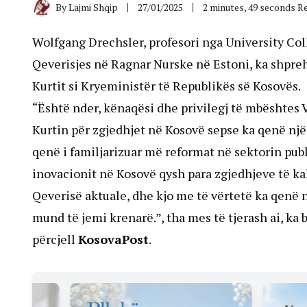
By
Lajmi Shqip
27/01/2025
2 minutes, 49 seconds R
Wolfgang Drechsler, profesori nga University Co
Qeverisjes në Ragnar Nurske në Estoni, ka shpreh
Kurtit si Kryeministër të Republikës së Kosovës.
“Është nder, kënaqësi dhe privilegj të mbështes 
Kurtin për zgjedhjet në Kosovë sepse ka qenë njër
qenë i familjarizuar më reformat në sektorin publ
inovacionit në Kosovë qysh para zgjedhjeve të ka
Qeverisë aktuale, dhe kjo me të vërtetë ka qenë nj
mund të jemi krenarë.”, tha mes të tjerash ai, ka
përcjell
KosovaPost
.