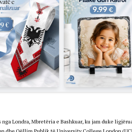
ga Londra, Mbretëria e Bashkuar, ku jam duke ligjëru
ion dhe Qëllim Publik të University College London (UC