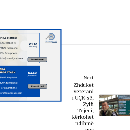
Next
Zhduket
veterani
i UÇK-së,
Zylfi
Tejeci,
kërkohet
ndihmë
nga