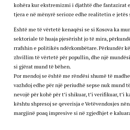
kohëra kur ekstremizmi i djathtë dhe fantazirat 
tjera e në mënyrë serioze edhe realitetin e jetës 
Është me të vërtetë kenaqësi se si Kosova ka mun
sektoriale të huaja pjesërisht jo të mira, përkun
rrafshin e politikës ndërkombëtare. Përkundër kës
zhvillim të vërtetë për popullin, dhe një mundësi 
si gjërat mund të bëhen.
Por mendoj se është me rëndësi shumë të madhe që
vazhdoj edhe për një periudhë sepse nuk mund të 
nevojë për kohë për t’i shikuar, t’i verifikuar, t’i
kështu shpresoj se qeverisja e Vetëvendosjes nën 
margjinë poaq impresive si në zgjedhjet e kaluara