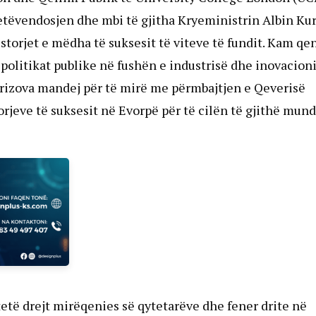
etëvendosjen dhe mbi të gjitha Kryeministrin Albin Ku
storjet e mëdha të suksesit të viteve të fundit. Kam qen
politikat publike në fushën e industrisë dhe inovacioni
prizova mandej për të mirë me përmbajtjen e Qeverisë
orjeve të suksesit në Evorpë për të cilën të gjithë mund
ërtetë drejt mirëqenies së qytetarëve dhe fener drite në