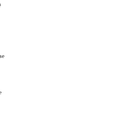
ë
 se
e