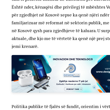
Është nder, kënaqësi dhe privilegj të mbështes V
për zgjedhjet në Kosovë sepse ka qenë njëri ndër 
familjarizuar më reformat në sektorin publik, me 
në Kosovë qysh para zgjedhjeve të kaluara. U sur
aktuale, dhe kjo me të vërtetë ka qenë një prej st
jemi krenarë.
Politika publike të fjalës së fundit, orientim i v