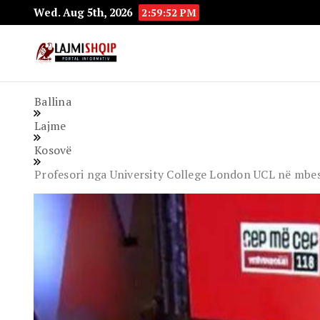
Wed. Aug 5th, 2026
2:59:53 PM
Lajmishqip.net
Lajmishqip
Ballina
Lajme
Kosovë
Profesori nga University College London UCL në mbes