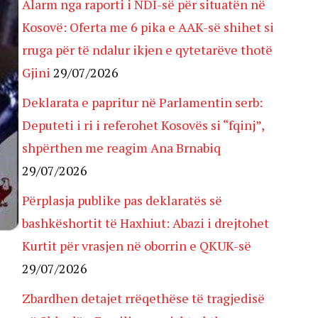
Alarm nga raporti i NDI-së për situatën në
Kosovë: Oferta me 6 pika e AAK-së shihet si
rruga për të ndalur ikjen e qytetarëve thotë
Gjini
29/07/2026
Deklarata e papritur në Parlamentin serb:
Deputeti i ri i referohet Kosovës si “fqinj”,
shpërthen me reagim Ana Brnabiq
29/07/2026
Përplasja publike pas deklaratës së
bashkëshortit të Haxhiut: Abazi i drejtohet
Kurtit për vrasjen në oborrin e QKUK-së
29/07/2026
Zbardhen detajet rrëqethëse të tragjedisë