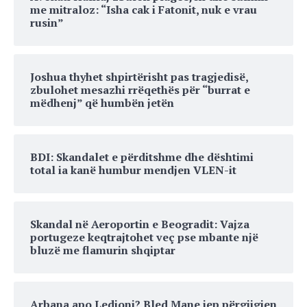
me mitraloz: “Isha cak i Fatonit, nuk e vrau
rusin”
Joshua thyhet shpirtërisht pas tragjedisë,
zbulohet mesazhi rrëqethës për “burrat e
mëdhenj” që humbën jetën
BDI: Skandalet e përditshme dhe dështimi
total ia kanë humbur mendjen VLEN-it
Skandal në Aeroportin e Beogradit: Vajza
portugeze keqtrajtohet veç pse mbante një
bluzë me flamurin shqiptar
Arbana apo Ledioni? Bled Mane jep përgjigjen