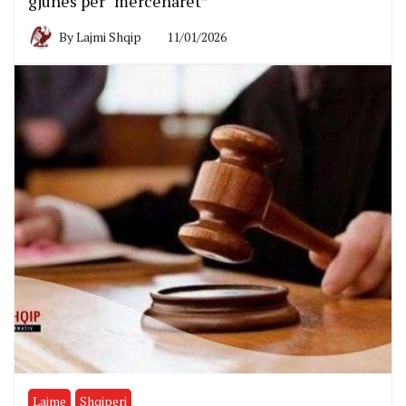
gjuhës për “mercenarët”
By
Lajmi Shqip
11/01/2026
Lajme
Shqiperi