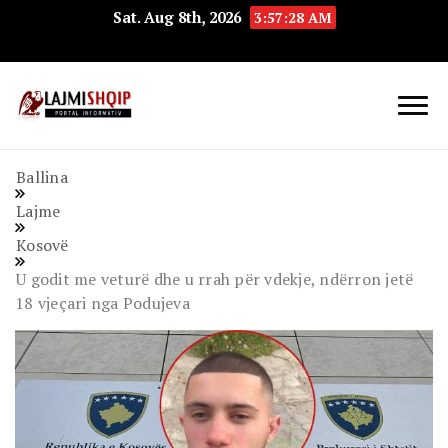
Sat. Aug 8th, 2026
3:57:29 AM
Lajmishqip.net
Lajmishqip
Ballina
Lajme
Kosovë
U godit me veturë dhe u rrah për vdekje, ndërron jetë
18 vjeçari nga Podujeva