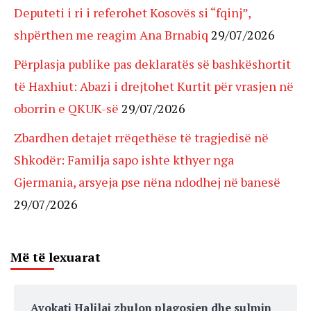
Deputeti i ri i referohet Kosovës si “fqinj”,
shpërthen me reagim Ana Brnabiq
29/07/2026
Përplasja publike pas deklaratës së bashkëshortit
të Haxhiut: Abazi i drejtohet Kurtit për vrasjen në
oborrin e QKUK-së
29/07/2026
Zbardhen detajet rrëqethëse të tragjedisë në
Shkodër: Familja sapo ishte kthyer nga
Gjermania, arsyeja pse nëna ndodhej në banesë
29/07/2026
Më të lexuarat
Avokati Halilaj zbulon plagosjen dhe sulmin