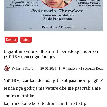
Kosovë
Lajme
U godit me veturë dhe u rrah për vdekje, ndërron
jetë 18 vjeçari nga Podujeva
By
Lajmi Shqip
20/01/2024
0 minutes, 41 seconds Read
Një 18 vjeçar ka ndërruar jetë sot pasi mori plagë të
rënda nga goditja me veturë dhe më pas rrahja me
shufra metalike.
Lajmin e kanë bërë të ditur familjarë të tij.