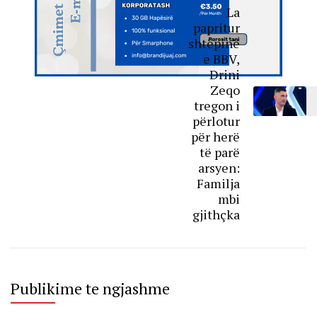
La
papritur
shtëpinë
e BBV,
Drini
Zeqo
tregon i
përlotur
për herë
të parë
arsyen:
Familja
mbi
gjithçka
Publikime te ngjashme