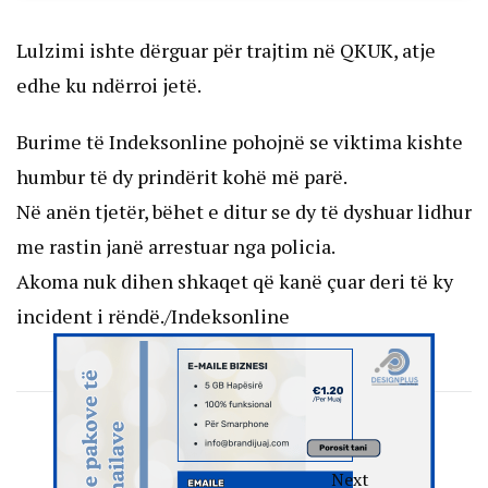
Lulzimi ishte dërguar për trajtim në QKUK, atje
edhe ku ndërroi jetë.
Burime të Indeksonline pohojnë se viktima kishte
humbur të dy prindërit kohë më parë.
Në anën tjetër, bëhet e ditur se dy të dyshuar lidhur
me rastin janë arrestuar nga policia.
Akoma nuk dihen shkaqet që kanë çuar deri të ky
incident i rëndë./Indeksonline
Next