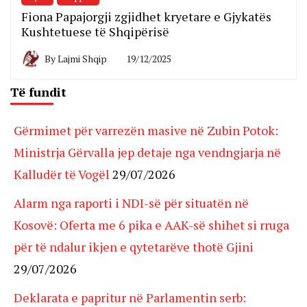
Fiona Papajorgji zgjidhet kryetare e Gjykatës
Kushtetuese të Shqipërisë
By
Lajmi Shqip
19/12/2025
Të fundit
Gërmimet për varrezën masive në Zubin Potok:
Ministrja Gërvalla jep detaje nga vendngjarja në
Kalludër të Vogël
29/07/2026
Alarm nga raporti i NDI-së për situatën në
Kosovë: Oferta me 6 pika e AAK-së shihet si rruga
për të ndalur ikjen e qytetarëve thotë Gjini
29/07/2026
Deklarata e papritur në Parlamentin serb: