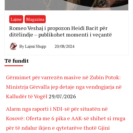
Lajme
Magazina
Romeo Veshaj i propozon Heidi Bacit për
ditëlindje – publikohet momenti i veçantë
By
Lajmi Shqip
20/08/2024
Të fundit
Gërmimet për varrezën masive në Zubin Potok:
Ministrja Gërvalla jep detaje nga vendngjarja në
Kalludër të Vogël
29/07/2026
Alarm nga raporti i NDI-së për situatën në
Kosovë: Oferta me 6 pika e AAK-së shihet si rruga
për të ndalur ikjen e qytetarëve thotë Gjini