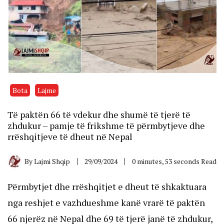
Bota
Lajme
Të paktën 66 të vdekur dhe shumë të tjerë të
zhdukur – pamje të frikshme të përmbytjeve dhe
rrëshqitjeve të dheut në Nepal
By
Lajmi Shqip
29/09/2024
0 minutes, 53 seconds Read
Përmbytjet dhe rrëshqitjet e dheut të shkaktuara
nga reshjet e vazhdueshme kanë vrarë të paktën
66 njerëz në Nepal dhe 69 të tjerë janë të zhdukur,