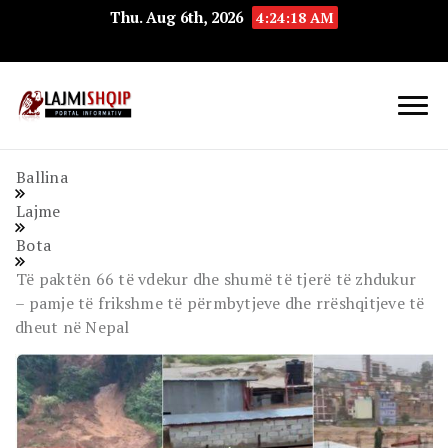
Thu. Aug 6th, 2026
4:24:19 AM
Lajmishqip.net
Lajmishqip
Ballina
Lajme
Bota
Të paktën 66 të vdekur dhe shumë të tjerë të zhdukur
– pamje të frikshme të përmbytjeve dhe rrëshqitjeve të
dheut në Nepal