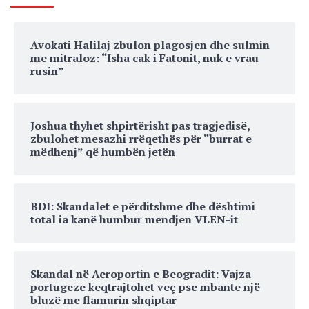
Avokati Halilaj zbulon plagosjen dhe sulmin
me mitraloz: “Isha cak i Fatonit, nuk e vrau
rusin”
Joshua thyhet shpirtërisht pas tragjedisë,
zbulohet mesazhi rrëqethës për “burrat e
mëdhenj” që humbën jetën
BDI: Skandalet e përditshme dhe dështimi
total ia kanë humbur mendjen VLEN-it
Skandal në Aeroportin e Beogradit: Vajza
portugeze keqtrajtohet veç pse mbante një
bluzë me flamurin shqiptar