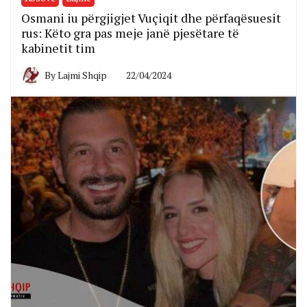
Osmani iu përgjigjet Vuçiqit dhe përfaqësuesit
rus: Këto gra pas meje janë pjesëtare të
kabinetit tim
By
Lajmi Shqip
22/04/2024