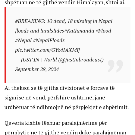
shpëtuan në të gjithë vendin Himalayan, shtoi ai.
#BREAKING
: 10 dead, 18 missing in Nepal
floods and landslides
#Kathmandu
#Flood
#Nepal
#NepalFloods
pic.twitter.com/GYz4IAXMIj
— JUST IN | World (@justinbroadcast)
September 28, 2024
Ai theksoi se të gjitha divizionet e forcave të
sigurisë në vend, përfshirë ushtrinë, janë
urdhëruar të ndihmojnë në përpjekjet e shpëtimit.
Qeveria kishte lëshuar paralajmërime për
përmbytje në të gjithë vendin duke paralajmëruar