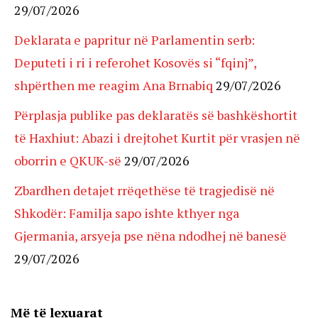
29/07/2026
Deklarata e papritur në Parlamentin serb:
Deputeti i ri i referohet Kosovës si “fqinj”,
shpërthen me reagim Ana Brnabiq
29/07/2026
Përplasja publike pas deklaratës së bashkëshortit
të Haxhiut: Abazi i drejtohet Kurtit për vrasjen në
oborrin e QKUK-së
29/07/2026
Zbardhen detajet rrëqethëse të tragjedisë në
Shkodër: Familja sapo ishte kthyer nga
Gjermania, arsyeja pse nëna ndodhej në banesë
29/07/2026
Më të lexuarat