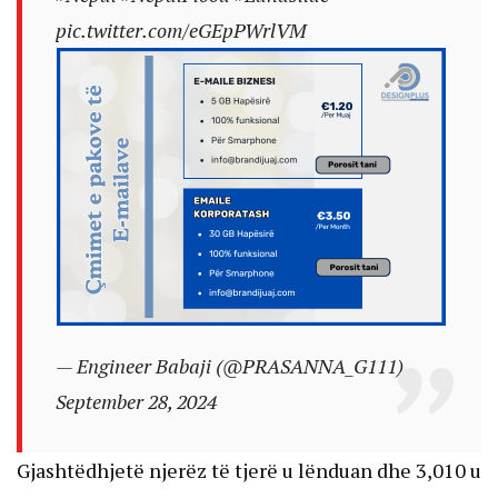
pic.twitter.com/eGEpPWrlVM
— Engineer Babaji (@PRASANNA_G111)
September 28, 2024
Gjashtëdhjetë njerëz të tjerë u lënduan dhe 3,010 u