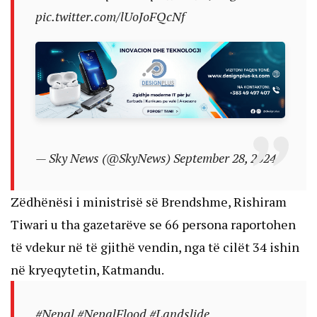
pic.twitter.com/lUoJoFQcNf
— Sky News (@SkyNews)
September 28, 2024
Zëdhënësi i ministrisë së Brendshme, Rishiram
Tiwari u tha gazetarëve se 66 persona raportohen
të vdekur në të gjithë vendin, nga të cilët 34 ishin
në kryeqytetin, Katmandu.
#Nepal
#NepalFlood
#Landslide