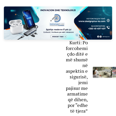
Next
Kurti: Po
forcohemi
çdo ditë e
më shumë
në
aspektin e
sigurisë,
jemi
pajisur me
armatime
që dihen,
por “edhe
të tjera”