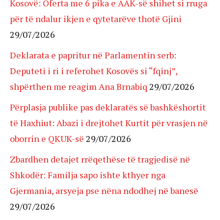
Kosovë: Oferta me 6 pika e AAK-së shihet si rruga
për të ndalur ikjen e qytetarëve thotë Gjini
29/07/2026
Deklarata e papritur në Parlamentin serb:
Deputeti i ri i referohet Kosovës si “fqinj”,
shpërthen me reagim Ana Brnabiq
29/07/2026
Përplasja publike pas deklaratës së bashkëshortit
të Haxhiut: Abazi i drejtohet Kurtit për vrasjen në
oborrin e QKUK-së
29/07/2026
Zbardhen detajet rrëqethëse të tragjedisë në
Shkodër: Familja sapo ishte kthyer nga
Gjermania, arsyeja pse nëna ndodhej në banesë
29/07/2026