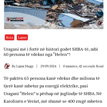
Bota
Lajme
Uragani më i fortë në histori godet SHBA-të, mbi
60 persona të vdekur nga “Helen”!
By
Lajmi Shqip
29/09/2024
0 minutes, 42 seconds Read
Të paktën 63 persona kanë vdekur dhe miliona të
tjerë kanë mbetur pa energji elektrike, pasi
Uragani “Helen” u përhap në juglindje të SHBA. Në
Karolinën e Veriut, më shumë se 400 rrugë mbeten