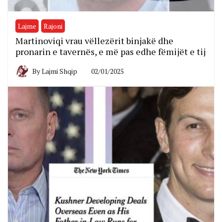
Lajme
Rajoni
Martinoviqi vrau vëllezërit binjakë dhe
pronarin e tavernës, e më pas edhe fëmijët e tij
By
Lajmi Shqip
02/01/2025