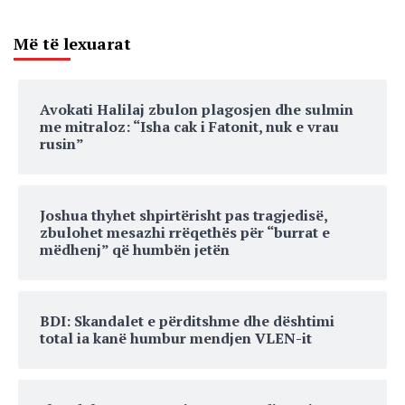
Më të lexuarat
Avokati Halilaj zbulon plagosjen dhe sulmin
me mitraloz: “Isha cak i Fatonit, nuk e vrau
rusin”
Joshua thyhet shpirtërisht pas tragjedisë,
zbulohet mesazhi rrëqethës për “burrat e
mëdhenj” që humbën jetën
BDI: Skandalet e përditshme dhe dështimi
total ia kanë humbur mendjen VLEN-it