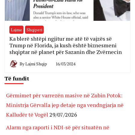
Lajme
Shqiperi
Ka blerë shtëpi ngjitur me atë të vajzës së
Trump në Florida, ja kush është biznesmeni
shqiptar në planet për Sazanin dhe Zvërnecin
By
Lajmi Shqip
16/03/2024
Të fundit
Gërmimet për varrezën masive në Zubin Potok:
Ministrja Gërvalla jep detaje nga vendngjarja në
Kalludër të Vogël
29/07/2026
Alarm nga raporti i NDI-së për situatën në