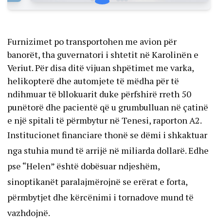
Furnizimet po transportohen me avion për
banorët, tha guvernatori i shtetit në Karolinën e
Veriut. Për disa ditë vijuan shpëtimet me varka,
helikopterë dhe automjete të mëdha për të
ndihmuar të bllokuarit duke përfshirë rreth 50
punëtorë dhe pacientë që u grumbulluan në çatinë
e një spitali të përmbytur në Tenesi, raporton A2.
Institucionet financiare thonë se dëmi i shkaktuar
nga stuhia mund të arrijë në miliarda dollarë. Edhe
pse “Helen” është dobësuar ndjeshëm,
sinoptikanët paralajmërojnë se erërat e forta,
përmbytjet dhe kërcënimi i tornadove mund të
vazhdojnë.