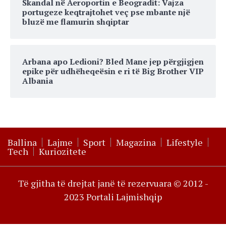
Skandal në Aeroportin e Beogradit: Vajza
portugeze keqtrajtohet veç pse mbante një
bluzë me flamurin shqiptar
Arbana apo Ledioni? Bled Mane jep përgjigjen
epike për udhëheqeësin e ri të Big Brother VIP
Albania
Ballina
Lajme
Sport
Magazina
Lifestyle
Tech
Kuriozitete
Të gjitha të drejtat janë të rezervuara © 2012 -
2023 Portali Lajmishqip