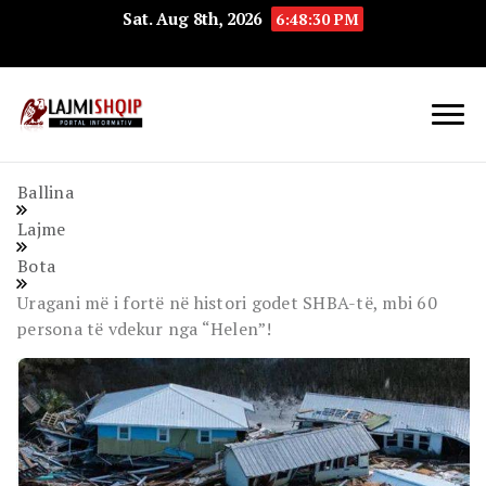
Sat. Aug 8th, 2026
6:48:31 PM
Lajmishqip.net
Lajmishqip
Ballina
Lajme
Bota
Uragani më i fortë në histori godet SHBA-të, mbi 60
persona të vdekur nga “Helen”!