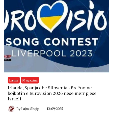
Lajme
Magazina
Irlanda, Spanja dhe Sllovenia kërcënojnë
bojkotin e Eurovision 2026 nëse merr pjesë
Izraeli
By
Lajmi Shqip
12/09/2025