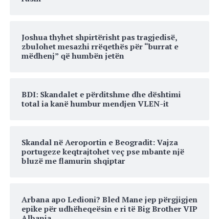
Joshua thyhet shpirtërisht pas tragjedisë,
zbulohet mesazhi rrëqethës për “burrat e
mëdhenj” që humbën jetën
BDI: Skandalet e përditshme dhe dështimi
total ia kanë humbur mendjen VLEN-it
Skandal në Aeroportin e Beogradit: Vajza
portugeze keqtrajtohet veç pse mbante një
bluzë me flamurin shqiptar
Arbana apo Ledioni? Bled Mane jep përgjigjen
epike për udhëheqeësin e ri të Big Brother VIP
Albania