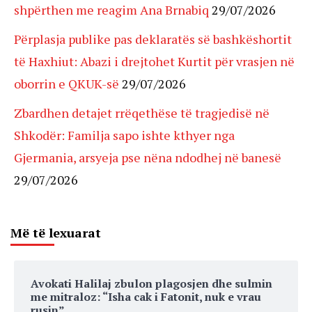
shpërthen me reagim Ana Brnabiq
29/07/2026
Përplasja publike pas deklaratës së bashkëshortit
të Haxhiut: Abazi i drejtohet Kurtit për vrasjen në
oborrin e QKUK-së
29/07/2026
Zbardhen detajet rrëqethëse të tragjedisë në
Shkodër: Familja sapo ishte kthyer nga
Gjermania, arsyeja pse nëna ndodhej në banesë
29/07/2026
Më të lexuarat
Avokati Halilaj zbulon plagosjen dhe sulmin
me mitraloz: “Isha cak i Fatonit, nuk e vrau
rusin”