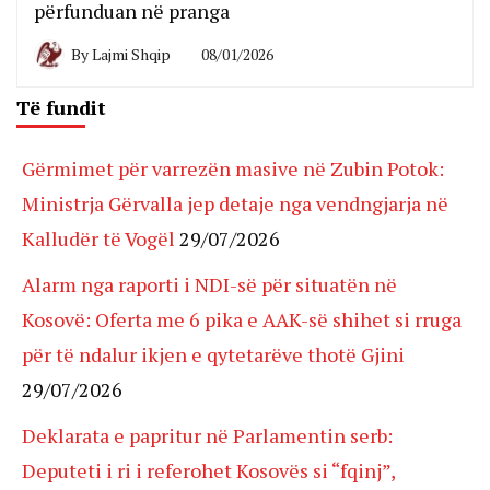
përfunduan në pranga
By
Lajmi Shqip
08/01/2026
Të fundit
Gërmimet për varrezën masive në Zubin Potok:
Ministrja Gërvalla jep detaje nga vendngjarja në
Kalludër të Vogël
29/07/2026
Alarm nga raporti i NDI-së për situatën në
Kosovë: Oferta me 6 pika e AAK-së shihet si rruga
për të ndalur ikjen e qytetarëve thotë Gjini
29/07/2026
Deklarata e papritur në Parlamentin serb:
Deputeti i ri i referohet Kosovës si “fqinj”,