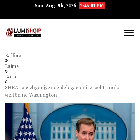
Sun. Aug 9th, 2026
2:46:02 PM
Lajmishqip.net
Lajmishqip
Ballina
Lajme
Bota
SHBA-ja e zhgënjyer që delegacioni izraelit anuloi
vizitën në Washington