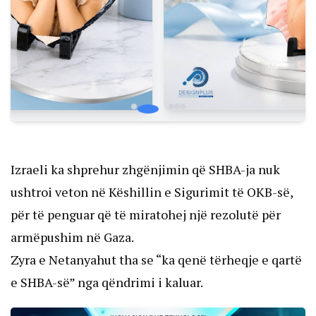
Izraeli ka shprehur zhgënjimin që SHBA-ja nuk
ushtroi veton në Këshillin e Sigurimit të OKB-së,
për të penguar që të miratohej një rezolutë për
armëpushim në Gaza.
Zyra e Netanyahut tha se “ka qenë tërheqje e qartë
e SHBA-së” nga qëndrimi i kaluar.