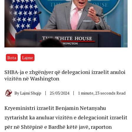
Bota
Lajme
SHBA-ja e zhgënjyer që delegacioni izraelit anuloi
vizitën në Washington
By
Lajmi Shqip
25/03/2024
1 minute, 23 seconds Read
Kryeministri izraelit Benjamin Netanyahu
zyrtarisht ka anuluar vizitën e delegacionit izraelit
për në Shtëpinë e Bardhë këtë javë, raporton