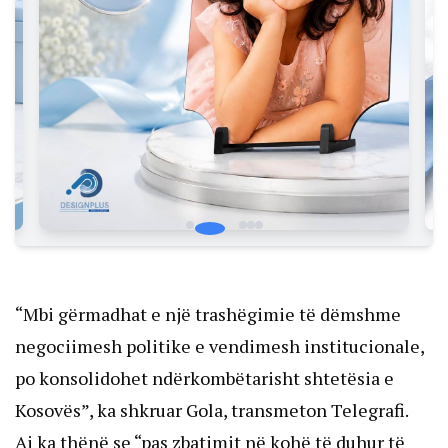
“Mbi gërmadhat e një trashëgimie të dëmshme
negociimesh politike e vendimesh institucionale,
po konsolidohet ndërkombëtarisht shtetësia e
Kosovës”, ka shkruar Gola, transmeton Telegrafi.
Ai ka thënë se “pas zbatimit në kohë të duhur të