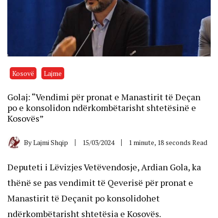
Kosovë
Lajme
Golaj: “Vendimi për pronat e Manastirit të Deçan
po e konsolidon ndërkombëtarisht shtetësinë e
Kosovës”
By
Lajmi Shqip
15/03/2024
1 minute, 18 seconds Read
Deputeti i Lëvizjes Vetëvendosje, Ardian Gola, ka
thënë se pas vendimit të Qeverisë për pronat e
Manastirit të Deçanit po konsolidohet
ndërkombëtarisht shtetësia e Kosovës.