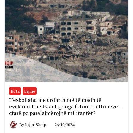
Bota
Lajme
Hezbollahu me urdhrin më të madh të
evakuimit në Izrael që nga fillimi i luftimeve –
çfarë po paralajmërojnë militantët?
By
Lajmi Shqip
26/10/2024