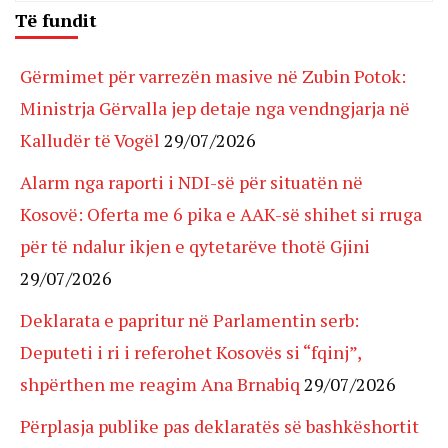
Të fundit
Gërmimet për varrezën masive në Zubin Potok:
Ministrja Gërvalla jep detaje nga vendngjarja në
Kalludër të Vogël
29/07/2026
Alarm nga raporti i NDI-së për situatën në
Kosovë: Oferta me 6 pika e AAK-së shihet si rruga
për të ndalur ikjen e qytetarëve thotë Gjini
29/07/2026
Deklarata e papritur në Parlamentin serb:
Deputeti i ri i referohet Kosovës si “fqinj”,
shpërthen me reagim Ana Brnabiq
29/07/2026
Përplasja publike pas deklaratës së bashkëshortit