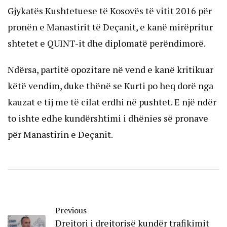
Gjykatës Kushtetuese të Kosovës të vitit 2016 për
pronën e Manastirit të Deçanit, e kanë mirëpritur
shtetet e QUINT-it dhe diplomatë perëndimorë.
Ndërsa, partitë opozitare në vend e kanë kritikuar
këtë vendim, duke thënë se Kurti po heq dorë nga
kauzat e tij me të cilat erdhi në pushtet. E një ndër
to ishte edhe kundërshtimi i dhënies së pronave
për Manastirin e Deçanit.
Previous
Drejtori i drejtorisë kundër trafikimit