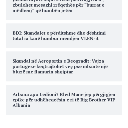
zbulohet mesazhi rrëqethës për “burrat e
mëdhenj” që humbën jetën
BDI: Skandalet e përditshme dhe dështimi
total ia kanë humbur mendjen VLEN-it
Skandal në Aeroportin e Beogradit: Vajza
portugeze keqtrajtohet veç pse mbante një
bluzë me flamurin shqiptar
Arbana apo Ledioni? Bled Mane jep përgjigjen
epike për udhëheqeësin e ri të Big Brother VIP
Albania