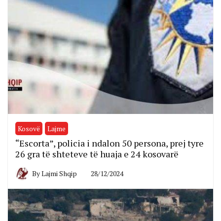
Kosovë
Lajme
“Escorta”, policia i ndalon 50 persona, prej tyre
26 gra të shteteve të huaja e 24 kosovarë
By
Lajmi Shqip
28/12/2024