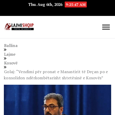
Thu. Aug 6th, 2026
9:25:48 AM
Lajmishqip.net
Lajmishqip
Ballina
Lajme
Kosovë
Golaj: “Vendimi për pronat e Manastirit të Deçan po e
konsolidon ndërkombëtarisht shtetësinë e Kosovës”