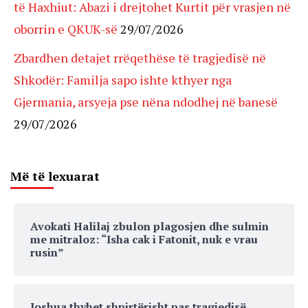
të Haxhiut: Abazi i drejtohet Kurtit për vrasjen në
oborrin e QKUK-së
29/07/2026
Zbardhen detajet rrëqethëse të tragjedisë në
Shkodër: Familja sapo ishte kthyer nga
Gjermania, arsyeja pse nëna ndodhej në banesë
29/07/2026
Më të lexuarat
Avokati Halilaj zbulon plagosjen dhe sulmin
me mitraloz: “Isha cak i Fatonit, nuk e vrau
rusin”
Joshua thyhet shpirtërisht pas tragjedisë,