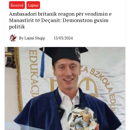
Kosovë
Lajme
Ambasadori britanik reagon për vendimin e
Manastirit të Deçanit: Demonstron guxim
politik
By
Lajmi Shqip
13/03/2024