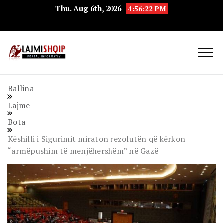
Thu. Aug 6th, 2026
4:56:23 PM
Lajmishqip.net
Lajmishqip
Ballina
Lajme
Bota
Këshilli i Sigurimit miraton rezolutën që kërkon
“armëpushim të menjëhershëm” në Gazë