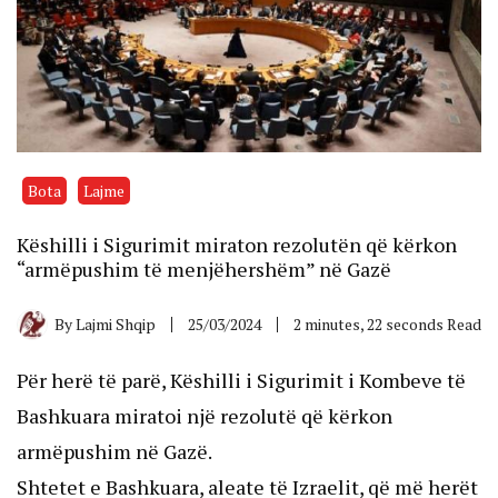
Bota
Lajme
Këshilli i Sigurimit miraton rezolutën që kërkon
“armëpushim të menjëhershëm” në Gazë
By
Lajmi Shqip
25/03/2024
2 minutes, 22 seconds Read
Për herë të parë, Këshilli i Sigurimit i Kombeve të
Bashkuara miratoi një rezolutë që kërkon
armëpushim në Gazë.
Shtetet e Bashkuara, aleate të Izraelit, që më herët