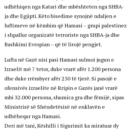
udhëhiqen nga Katari dhe mbështeten nga SHBA-
ja dhe Egjipti. Këto bisedime synojnë ndaljen e
luftimeve në këmbim që Hamasi – grupi palestinez
i shpallur organizatë terroriste nga SHBA-ja dhe
Bashkimi Evropian – që të lirojë pengjet.
Lufta në Gazë nisi pasi Hamasi sulmoi jugun e
Izraelit më 7 tetor, duke vrarë afër 1.200 persona
dhe duke rrëmbyer afër 250 të tjerë. Si pasojë e
ofensivës izraelite në Rripin e Gazës janë vrarë
mbi 32.000 persona, shumica gra dhe fëmijë, sipas
Ministrisë së Shëndetësisë në enklavën e
udhëhequr nga Hamasi.
Deri më tani, Këshilli i Sigurimit ka miratuar dy