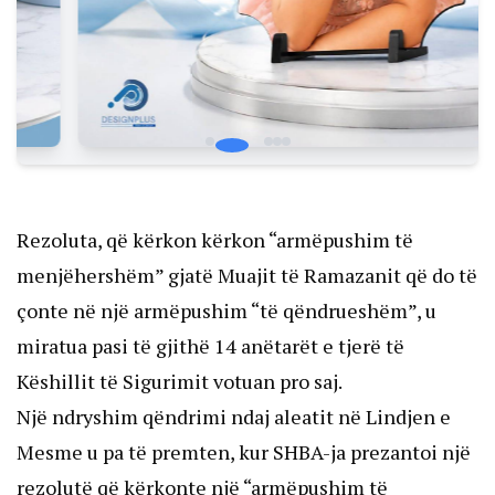
Rezoluta, që kërkon kërkon “armëpushim të
menjëhershëm” gjatë Muajit të Ramazanit që do të
çonte në një armëpushim “të qëndrueshëm”, u
miratua pasi të gjithë 14 anëtarët e tjerë të
Këshillit të Sigurimit votuan pro saj.
Një ndryshim qëndrimi ndaj aleatit në Lindjen e
Mesme u pa të premten, kur SHBA-ja prezantoi një
rezolutë që kërkonte një “armëpushim të