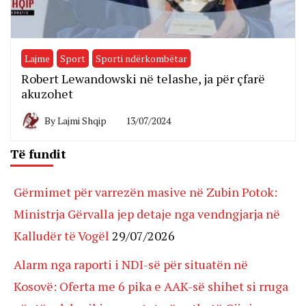
Lajme
Sport
Sporti ndërkombëtar
Robert Lewandowski në telashe, ja për çfarë
akuzohet
By
Lajmi Shqip
13/07/2024
Të fundit
Gërmimet për varrezën masive në Zubin Potok:
Ministrja Gërvalla jep detaje nga vendngjarja në
Kalludër të Vogël
29/07/2026
Alarm nga raporti i NDI-së për situatën në
Kosovë: Oferta me 6 pika e AAK-së shihet si rruga