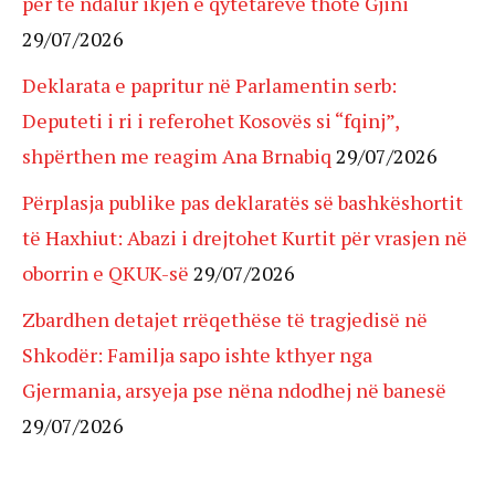
për të ndalur ikjen e qytetarëve thotë Gjini
29/07/2026
Deklarata e papritur në Parlamentin serb:
Deputeti i ri i referohet Kosovës si “fqinj”,
shpërthen me reagim Ana Brnabiq
29/07/2026
Përplasja publike pas deklaratës së bashkëshortit
të Haxhiut: Abazi i drejtohet Kurtit për vrasjen në
oborrin e QKUK-së
29/07/2026
Zbardhen detajet rrëqethëse të tragjedisë në
Shkodër: Familja sapo ishte kthyer nga
Gjermania, arsyeja pse nëna ndodhej në banesë
29/07/2026