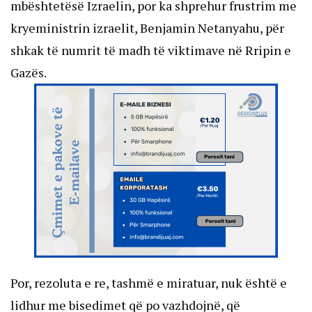
mbështetësë Izraelin, por ka shprehur frustrim me
kryeministrin izraelit, Benjamin Netanyahu, për
shkak të numrit të madh të viktimave në Rripin e
Gazës.
Por, rezoluta e re, tashmë e miratuar, nuk është e
lidhur me bisedimet që po vazhdojnë, që