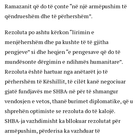
Ramazanit që do të çonte “në një armëpushim të
qëndrueshëm dhe të përhershëm”.
Rezoluta po ashtu kërkon “lirimin e
menjëhershëm dhe pa kushte të të gjitha
pengjeve” si dhe heqjen “e pengesave që do të
mundësonte dërgimin e ndihmës humanitare”.
Rezoluta është hartuar nga anëtarët jo të
përhershëm të Këshillit, të cilët kanë negociuar
gjatë fundjavës me SHBA-në për të shmangur
vendosjen e vetos, thanë burimet diplomatike, që u
shprehën optimiste se rezoluta do të kalojë.
SHBA-ja vazhdimisht ka bllokuar rezolutat për
armëpushim, përderisa ka vazhduar të