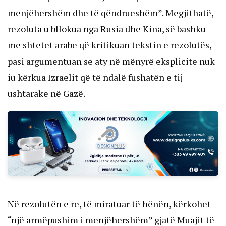
menjëhershëm dhe të qëndrueshëm”. Megjithatë,
rezoluta u bllokua nga Rusia dhe Kina, së bashku
me shtetet arabe që kritikuan tekstin e rezolutës,
pasi argumentuan se aty në mënyrë eksplicite nuk
iu kërkua Izraelit që të ndalë fushatën e tij
ushtarake në Gazë.
Në rezolutën e re, të miratuar të hënën, kërkohet
“një armëpushim i menjëhershëm” gjatë Muajit të