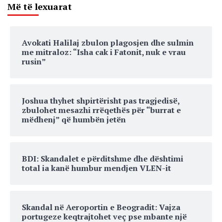
Më të lexuarat
Avokati Halilaj zbulon plagosjen dhe sulmin
me mitraloz: “Isha cak i Fatonit, nuk e vrau
rusin”
Joshua thyhet shpirtërisht pas tragjedisë,
zbulohet mesazhi rrëqethës për “burrat e
mëdhenj” që humbën jetën
BDI: Skandalet e përditshme dhe dështimi
total ia kanë humbur mendjen VLEN-it
Skandal në Aeroportin e Beogradit: Vajza
portugeze keqtrajtohet veç pse mbante një