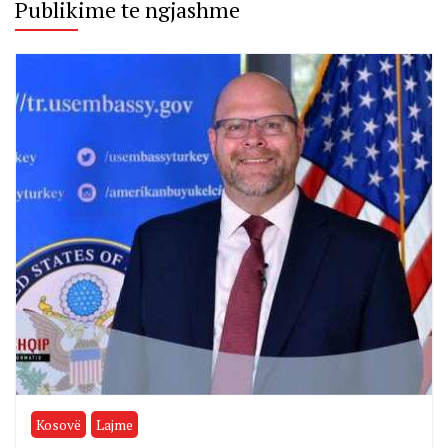
Publikime te ngjashme
Kosovë
Lajme