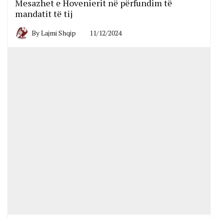
Mesazhet e Hovenierit në përfundim të
mandatit të tij
By
Lajmi Shqip
11/12/2024