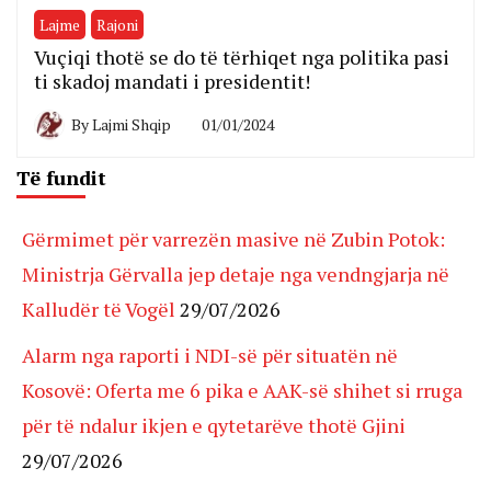
Lajme
Rajoni
Vuçiqi thotë se do të tërhiqet nga politika pasi
ti skadoj mandati i presidentit!
By
Lajmi Shqip
01/01/2024
Të fundit
Gërmimet për varrezën masive në Zubin Potok:
Ministrja Gërvalla jep detaje nga vendngjarja në
Kalludër të Vogël
29/07/2026
Alarm nga raporti i NDI-së për situatën në
Kosovë: Oferta me 6 pika e AAK-së shihet si rruga
për të ndalur ikjen e qytetarëve thotë Gjini
29/07/2026