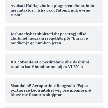
Avokati Halilaj zbulon plagosjen dhe sulmin
me mitraloz: “Isha cak i Fatonit, nuk e vrau
rusin”
Joshua thyhet shpirtërisht pas tragjedisë,
zbulohet mesazhi rrëqethës për “burrat e
mëdhenj” që humbën jetën
BDI: Skandalet e përditshme dhe dështimi
total ia kanë humbur mendjen VLEN-it
Skandal në Aeroportin e Beogradit: Vajza
portugeze keqtrajtohet veç pse mbante një
bluzë me flamurin shqiptar