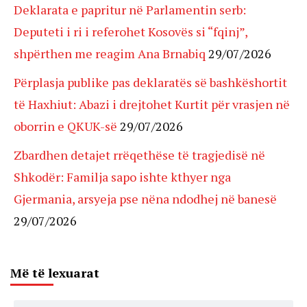
Deklarata e papritur në Parlamentin serb:
Deputeti i ri i referohet Kosovës si “fqinj”,
shpërthen me reagim Ana Brnabiq
29/07/2026
Përplasja publike pas deklaratës së bashkëshortit
të Haxhiut: Abazi i drejtohet Kurtit për vrasjen në
oborrin e QKUK-së
29/07/2026
Zbardhen detajet rrëqethëse të tragjedisë në
Shkodër: Familja sapo ishte kthyer nga
Gjermania, arsyeja pse nëna ndodhej në banesë
29/07/2026
Më të lexuarat