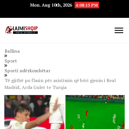
Mon. Aug 10th, 2026
4:08:16 PM
Lajmishqip.net
Lajmishqip
Ballina
Sport
Sporti ndërkombëtar
Të gjithë po flasin për asistimin që bëri gjeniu i Real
Madrid, Arda Guler te Turqia