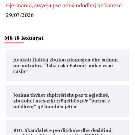
Gjermania, arsyeja pse nëna ndodhej në banesë
29/07/2026
Më të lexuarat
Avokati Halilaj zbulon plagosjen dhe sulmin
me mitraloz: “Isha cak i Fatonit, nuk e vrau
rusin”
Joshua thyhet shpirtërisht pas tragjedisë,
zbulohet mesazhi rrëqethës për “burrat e
mëdhenj” që humbën jetën
BDI: Skandalet e përditshme dhe dështimi