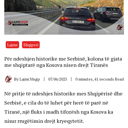
Lajme
Shqiperi
Për ndeshjen historike me Serbinë, kolona të gjata
me shqiptarë nga Kosova nisen drejt Tiranës
By
Lajmi Shqip
07/06/2025
0 minutes, 41 seconds Read
Në pritje të ndeshjes historike mes Shqipërisë dhe
Serbisë, e cila do të luhet për herë të parë në
Tiranë, një fluks i madh tifozësh nga Kosova ka
nisur rrugëtimin drejt kryeqytetit.