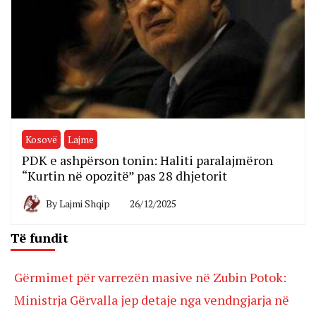
Kosovë
Lajme
PDK e ashpërson tonin: Haliti paralajmëron
“Kurtin në opozitë” pas 28 dhjetorit
By
Lajmi Shqip
26/12/2025
Të fundit
Gërmimet për varrezën masive në Zubin Potok:
Ministrja Gërvalla jep detaje nga vendngjarja në