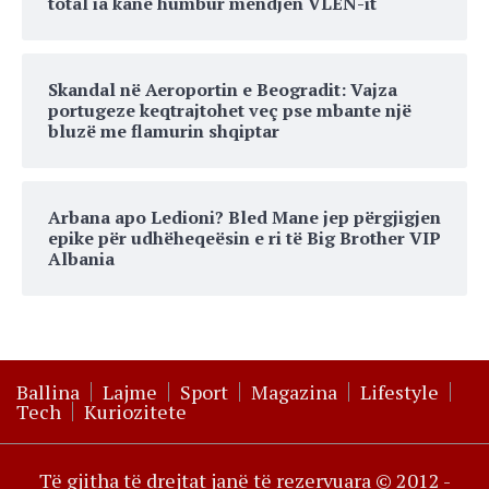
total ia kanë humbur mendjen VLEN-it
Skandal në Aeroportin e Beogradit: Vajza
portugeze keqtrajtohet veç pse mbante një
bluzë me flamurin shqiptar
Arbana apo Ledioni? Bled Mane jep përgjigjen
epike për udhëheqeësin e ri të Big Brother VIP
Albania
Ballina
Lajme
Sport
Magazina
Lifestyle
Tech
Kuriozitete
Të gjitha të drejtat janë të rezervuara © 2012 -