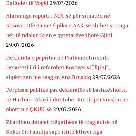
Kalludër të Vogël
29/07/2026
Alarm nga raporti i NDI-së për situatën në
Kosovë: Oferta me 6 pika e AAK-së shihet si rruga
për të ndalur ikjen e qytetarëve thotë Gjini
29/07/2026
Deklarata e papritur në Parlamentin serb:
Deputeti i ri i referohet Kosovës si “fqinj”,
shpërthen me reagim Ana Brnabiq
29/07/2026
Përplasja publike pas deklaratës së bashkëshortit
të Haxhiut: Abazi i drejtohet Kurtit për vrasjen në
oborrin e QKUK-së
29/07/2026
Zbardhen detajet rrëqethëse të tragjedisë në
Shkodër: Familja sapo ishte kthyer nga