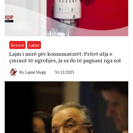
Kosovë
Lajme
Lajm i mirë për konsumatorët: Pritet ulja e
çmimit të ngrohjes, ja sa do të paguani nga sot
By
Lajmi Shqip
31/12/2025