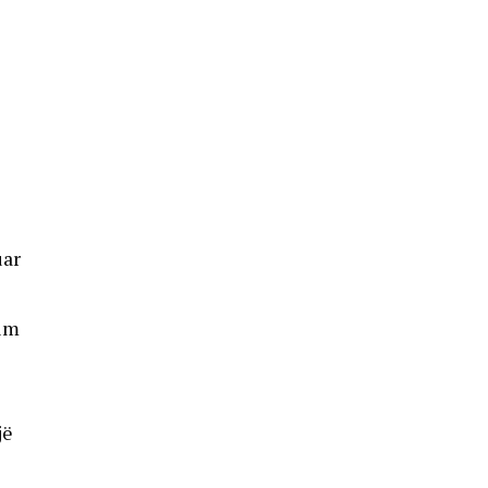
uar
tim
jë