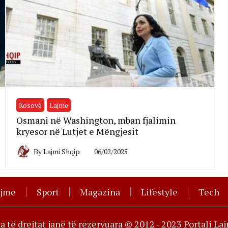
Kosovë
Lajme
Osmani në Washington, mban fjalimin
kryesor në Lutjet e Mëngjesit
By
Lajmi Shqip
06/02/2025
ajme
Sport
Magazina
Lifestyle
Tech
ha të drejtat janë të rezervuara © 2012 - 2023 Portali La