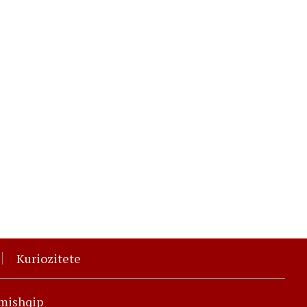
Kuriozitete
jmishqip