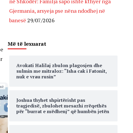
në Shkodër: Familja sapo ishte kthyer nga
Gjermania, arsyeja pse nëna ndodhej në
banesë
29/07/2026
Më të lexuarat
le
r
Avokati Halilaj zbulon plagosjen dhe
sulmin me mitraloz: “Isha cak i Fatonit,
nuk e vrau rusin”
më
Joshua thyhet shpirtërisht pas
tragjedisë, zbulohet mesazhi rrëqethës
për “burrat e mëdhenj” që humbën jetën