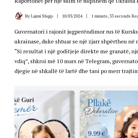
Raportohet për një sulm të fuqishëm që Ukraina 
By
Lajmi Shqip
10/03/2024
1 minute, 33 seconds Re
Guvernatori i rajonit jugperëndimor rus të Kursku
ukrainase, duke shtuar se një zjarr shpërtheu në 
“Si rezultat i një goditjeje direkte me granatë, n
vdiq”, shkroi më 10 mars në Telegram, guvernatori
djegie në shkallë të lartë dhe tani po merr trajti