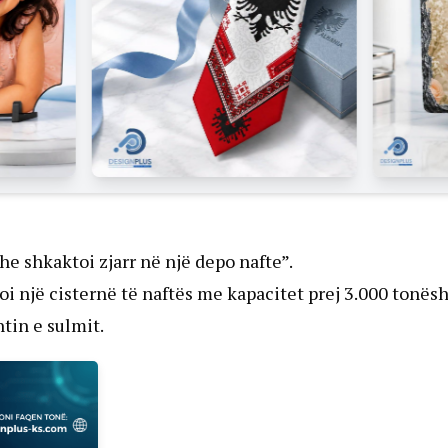
he shkaktoi zjarr në një depo nafte”.
 një cisternë të naftës me kapacitet prej 3.000 tonësh
tin e sulmit.