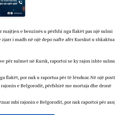
r ruajtjen e benzinës u përfshi nga flakët pas një sulmi
 zjarr i madh në një depo nafte afër Kurskut u shkaktua
eve për sulmet në Kursk, raportoi se ky rajon ishte sulm
a flakët, por nuk u raportua për të lënduar. Në një pos
ur rajonin e Belgorodit, përfshirë me mortaja dhe dronë
ëzuar mbi rajonin e Belgorodit, por nuk raportoi për asn