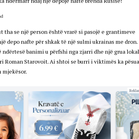
ka ndermarr ndaj një depoje nafte brenda Rusisë!
ad
t tha se një person është vrarë si pasojë e grantimeve
një depo nafte për shkak të një sulmi ukrainas me dron.
jë ndërtesë banimi u përfshi nga zjarri dhe një grua loka
 Roman Starovoit. Ai shtoi se burri i viktimës ka pësua
m mjekësor.
Rekla