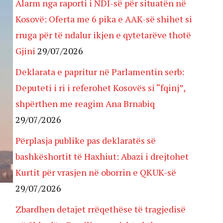
Alarm nga raporti i NDI-së për situatën në
Kosovë: Oferta me 6 pika e AAK-së shihet si
rruga për të ndalur ikjen e qytetarëve thotë
Gjini
29/07/2026
Deklarata e papritur në Parlamentin serb:
Deputeti i ri i referohet Kosovës si “fqinj”,
shpërthen me reagim Ana Brnabiq
29/07/2026
Përplasja publike pas deklaratës së
bashkëshortit të Haxhiut: Abazi i drejtohet
Kurtit për vrasjen në oborrin e QKUK-së
29/07/2026
Zbardhen detajet rrëqethëse të tragjedisë