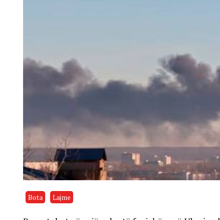
Bota
Lajme