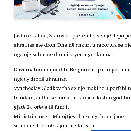
Javën e kaluar, Starovoit pretendoi se një depo pë
ukrainas me dron. Dhe në shkurt u raportua se një
nga një sulm me dron i kryer nga Ukraina.
Guvernatori i rajonit të Belgorodit, pas raportim
nga dy dronë ukrainas.
Vyacheslav Gladkov tha se një makinë u përfshi ng
të ndarë, ai tha se forcat ukrainase kishin godit
gjatë 24 orëve të fundit.
Ministria ruse e Mbrojtjes tha se dy dronë janë rr
sulm me dron në rajonin e Kurskut.