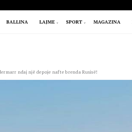
BALLINA
LAJME
SPORT
MAGAZINA
ermarr ndaj një depoje nafte brenda Rusisë!