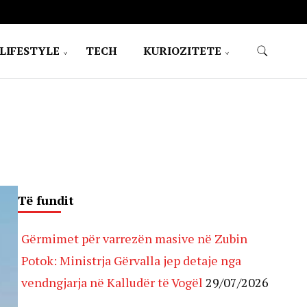
LIFESTYLE
TECH
KURIOZITETE
Të fundit
Gërmimet për varrezën masive në Zubin
Potok: Ministrja Gërvalla jep detaje nga
vendngjarja në Kalludër të Vogël
29/07/2026