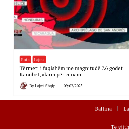
Bota
Lajme
Tërmeti i fuqishëm me magnitudë 7.6 godet
Karaibet, alarm për cunami
By
Lajmi Shqip
09/02/2025
Ballina
L
Të gjit