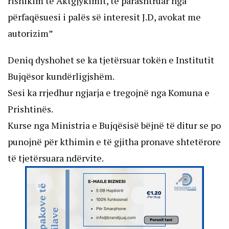
rishikim të Aktgjykimit, të parashtruar nga
përfaqësuesi i palës së interesit J.D, avokat me
autorizim”
Deniq dyshohet se ka tjetërsuar tokën e Institutit
Bujqësor kundërligjshëm.
Sesi ka rrjedhur ngjarja e tregojnë nga Komuna e
Prishtinës.
Kurse nga Ministria e Bujqësisë bëjnë të ditur se po
punojnë për kthimin e të gjitha pronave shtetërore
të tjetërsuara ndërvite.