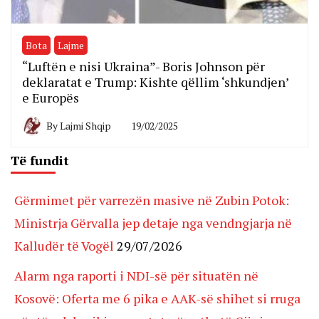
Bota
Lajme
“Luftën e nisi Ukraina”- Boris Johnson për
deklaratat e Trump: Kishte qëllim ‘shkundjen’
e Europës
By
Lajmi Shqip
19/02/2025
Të fundit
Gërmimet për varrezën masive në Zubin Potok:
Ministrja Gërvalla jep detaje nga vendngjarja në
Kalludër të Vogël
29/07/2026
Alarm nga raporti i NDI-së për situatën në
Kosovë: Oferta me 6 pika e AAK-së shihet si rruga