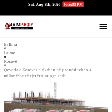
Sat. Aug 8th, 2026
9:46:59 PM
Lajmishqip.net
Lajmishqip
Ballina
Lajme
Kosovë
Qeveria e Kosovës e rikthen në pronësi tokën 4
milionëshe të tjetërsuar nga serbi