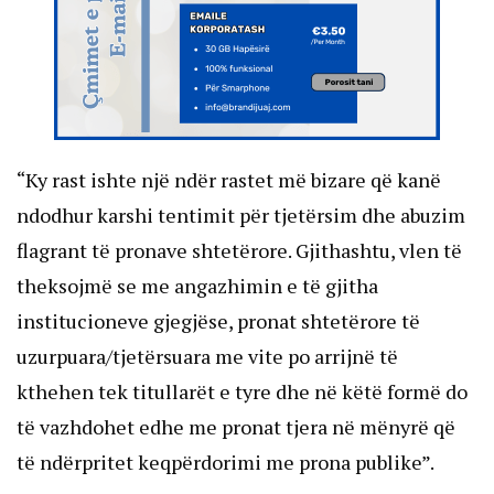
“Ky rast ishte një ndër rastet më bizare që kanë
ndodhur karshi tentimit për tjetërsim dhe abuzim
flagrant të pronave shtetërore. Gjithashtu, vlen të
theksojmë se me angazhimin e të gjitha
institucioneve gjegjëse, pronat shtetërore të
uzurpuara/tjetërsuara me vite po arrijnë të
kthehen tek titullarët e tyre dhe në këtë formë do
të vazhdohet edhe me pronat tjera në mënyrë që
të ndërpritet keqpërdorimi me prona publike”.