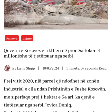
Kosovë
Lajme
Qeveria e Kosovës e rikthen në pronësi tokën 4
milionëshe të tjetërsuar nga serbi
By
Lajmi Shqip
10/03/2024
1 minute, 39 seconds Read
Prej vitit 2020, një parcel që ndodhet në zonën
industrial e cila ndan Prishtinën e Fushë Kosovën,
me sipërfaqe prej 1 hektar e 34 ari, ka qenë e
tjetërsuar nga serbi, Jovica Deniq.