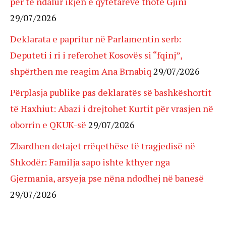
për të ndalur ikjen e qytetarëve thotë Gjini
29/07/2026
Deklarata e papritur në Parlamentin serb:
Deputeti i ri i referohet Kosovës si “fqinj”,
shpërthen me reagim Ana Brnabiq
29/07/2026
Përplasja publike pas deklaratës së bashkëshortit
të Haxhiut: Abazi i drejtohet Kurtit për vrasjen në
oborrin e QKUK-së
29/07/2026
Zbardhen detajet rrëqethëse të tragjedisë në
Shkodër: Familja sapo ishte kthyer nga
Gjermania, arsyeja pse nëna ndodhej në banesë
29/07/2026