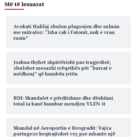
Më të lexuarat
Avokati Halilaj zbulon plagosjen dhe sulmin
me mitraloz: “Isha cak i Fatonit, nuk e vrau
rusin”
Joshua thyhet shpirtërisht pas tragjedisë,
zbulohet mesazhi rrëqethës për “burrat e
mëdhenj” që humbën jetën
BDI: Skandalet e përditshme dhe dështimi
total ia kanë humbur mendjen VLEN-it
Skandal në Aeroportin e Beogradit: Vajza
portugeze keqtrajtohet veç pse mbante një