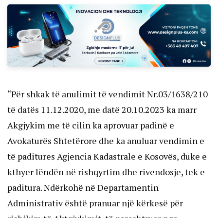
“Për shkak të anulimit të vendimit Nr.03/1638/210
të datës 11.12.2020, me datë 20.10.2023 ka marr
Akgjykim me të cilin ka aprovuar padinë e
Avokaturës Shtetërore dhe ka anuluar vendimin e
të paditures Agjencia Kadastrale e Kosovës, duke e
kthyer lëndën në rishqyrtim dhe rivendosje, tek e
paditura. Ndërkohë në Departamentin
Administrativ është pranuar një kërkesë për