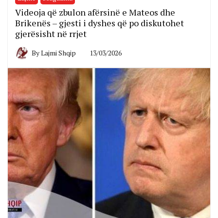
Videoja që zbulon afërsinë e Mateos dhe
Brikenës – gjesti i dyshes që po diskutohet
gjerësisht në rrjet
By
Lajmi Shqip
13/03/2026