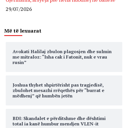
29/07/2026
Më të lexuarat
Avokati Halilaj zbulon plagosjen dhe sulmin
me mitraloz: “Isha cak i Fatonit, nuk e vrau
rusin”
Joshua thyhet shpirtërisht pas tragjedisë,
zbulohet mesazhi rrëqethës për “burrat e
mëdhenj” që humbën jetën
BDI: Skandalet e përditshme dhe dështimi
total ia kanë humbur mendjen VLEN-it