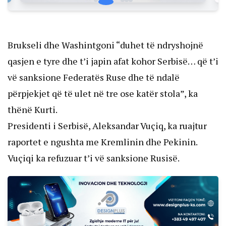
Brukseli dhe Washintgoni “duhet të ndryshojnë
qasjen e tyre dhe t’i japin afat kohor Serbisë… që t’i
vë sanksione Federatës Ruse dhe të ndalë
përpjekjet që të ulet në tre ose katër stola”, ka
thënë Kurti.
Presidenti i Serbisë, Aleksandar Vuçiq, ka ruajtur
raportet e ngushta me Kremlinin dhe Pekinin.
Vuçiqi ka refuzuar t’i vë sanksione Rusisë.