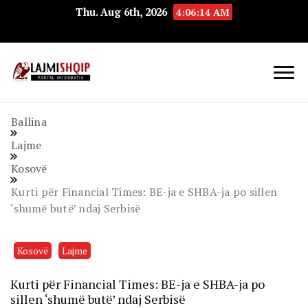
Thu. Aug 6th, 2026
4:06:15 AM
Lajmishqip.net
Lajmishqip
Ballina
Lajme
Kosovë
Kurti për Financial Times: BE-ja e SHBA-ja po sillen
‘shumë butë’ ndaj Serbisë
Kosovë
Lajme
Kurti për Financial Times: BE-ja e SHBA-ja po
sillen ‘shumë butë’ ndaj Serbisë