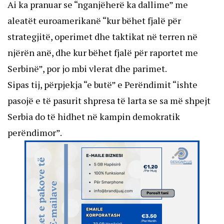
Ai ka pranuar se “nganjëherë ka dallime” me
aleatët euroamerikanë “kur bëhet fjalë për
strategjitë, operimet dhe taktikat në terren në
njërën anë, dhe kur bëhet fjalë për raportet me
Serbinë”, por jo mbi vlerat dhe parimet.
Sipas tij, përpjekja “e butë” e Perëndimit “ishte
pasojë e të pasurit shpresa të larta se sa më shpejt
Serbia do të hidhet në kampin demokratik
perëndimor”.