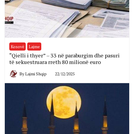
Kosovë
Lajme
“Qielli i thyer” – 33 në paraburgim dhe pasuri
të sekuestruara rreth 80 milionë euro
By
Lajmi Shqip
22/12/2025