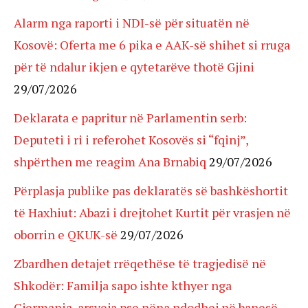
Alarm nga raporti i NDI-së për situatën në
Kosovë: Oferta me 6 pika e AAK-së shihet si rruga
për të ndalur ikjen e qytetarëve thotë Gjini
29/07/2026
Deklarata e papritur në Parlamentin serb:
Deputeti i ri i referohet Kosovës si “fqinj”,
shpërthen me reagim Ana Brnabiq
29/07/2026
Përplasja publike pas deklaratës së bashkëshortit
të Haxhiut: Abazi i drejtohet Kurtit për vrasjen në
oborrin e QKUK-së
29/07/2026
Zbardhen detajet rrëqethëse të tragjedisë në
Shkodër: Familja sapo ishte kthyer nga
Gjermania, arsyeja pse nëna ndodhej në banesë