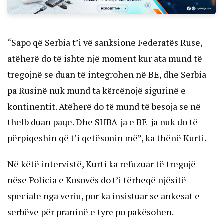
“Sapo që Serbia t’i vë sanksione Federatës Ruse,
atëherë do të ishte një moment kur ata mund të
tregojnë se duan të integrohen në BE, dhe Serbia
pa Rusinë nuk mund ta kërcënojë sigurinë e
kontinentit. Atëherë do të mund të besoja se në
thelb duan paqe. Dhe SHBA-ja e BE-ja nuk do të
përpiqeshin që t’i qetësonin më”, ka thënë Kurti.
Në këtë intervistë, Kurti ka refuzuar të tregojë
nëse Policia e Kosovës do t’i tërheqë njësitë
speciale nga veriu, por ka insistuar se ankesat e
serbëve për praninë e tyre po pakësohen.