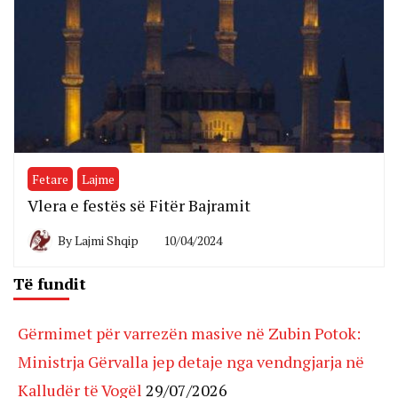
Fetare
Lajme
Vlera e festës së Fitër Bajramit
By
Lajmi Shqip
10/04/2024
Të fundit
Gërmimet për varrezën masive në Zubin Potok:
Ministrja Gërvalla jep detaje nga vendngjarja në
Kalludër të Vogël
29/07/2026