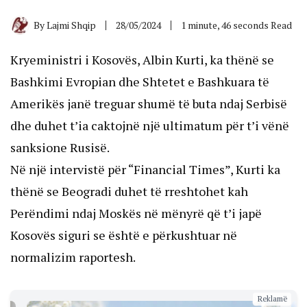
By
Lajmi Shqip
28/05/2024
1 minute, 46 seconds Read
Kryeministri i Kosovës, Albin Kurti, ka thënë se
Bashkimi Evropian dhe Shtetet e Bashkuara të
Amerikës janë treguar shumë të buta ndaj Serbisë
dhe duhet t’ia caktojnë një ultimatum për t’i vënë
sanksione Rusisë.
Në një intervistë për “Financial Times”, Kurti ka
thënë se Beogradi duhet të rreshtohet kah
Perëndimi ndaj Moskës në mënyrë që t’i japë
Kosovës siguri se është e përkushtuar në
normalizim raportesh.
Reklamë