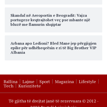
Skandal në Aeroportin e Beogradit: Vajza
portugeze keqtrajtohet veç pse mbante një
bluzë me flamurin shqiptar
Arbana apo Ledioni? Bled Mane jep përgjigjen
epike për udhëheqeësin e ri të Big Brother VIP
Albania
Ballina
Lajme
Sport
Magazina
Lifestyle
Tech
Kuriozitete
Të gjitha të drejtat janë të rezervuara © 2012 -