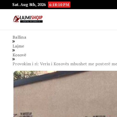
Sat. Aug 8th, 2026
6:18:11 PM
Lajmishqip.net
Lajmishqip
Ballina
Lajme
Kosovë
Provokim i ri: Veriu i Kosovës mbushet me posterë m