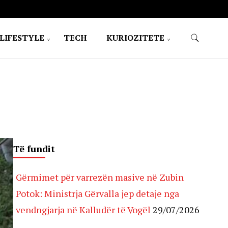
LIFESTYLE
TECH
KURIOZITETE
Të fundit
Gërmimet për varrezën masive në Zubin
Potok: Ministrja Gërvalla jep detaje nga
vendngjarja në Kalludër të Vogël
29/07/2026