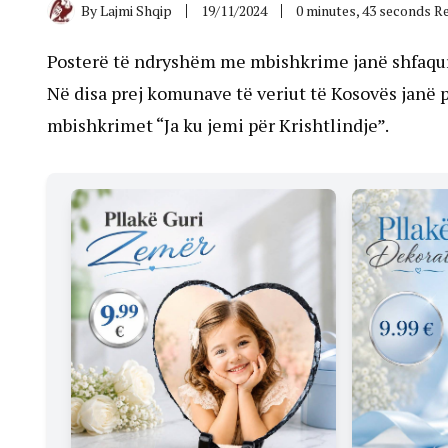
By
Lajmi Shqip
19/11/2024
0 minutes, 43 seconds R
Posterë të ndryshëm me mbishkrime janë shfaqur 
Në disa prej komunave të veriut të Kosovës janë 
mbishkrimet “Ja ku jemi për Krishtlindje”.