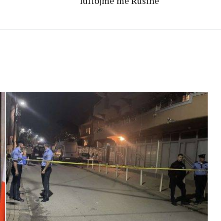
luftojmë me Rusinë