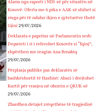
Alarm nga raporti i NDI-së për situatën në
Kosovë: Oferta me 6 pika e AAK-së shihet si
rruga për të ndalur ikjen e qytetarëve thotë
Gjini
29/07/2026
Deklarata e papritur në Parlamentin serb:
Deputeti i ri i referohet Kosovës si “fqinj”,
shpërthen me reagim Ana Brnabiq
29/07/2026
Përplasja publike pas deklaratës së
bashkëshortit të Haxhiut: Abazi i drejtohet
Kurtit për vrasjen në oborrin e QKUK-së
29/07/2026
Zbardhen detajet rrëqethëse të tragjedisë