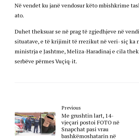
Në vendet ku janë vendosur këto mbishkrime tashm
ato.
Duhet theksuar se në prag të zgjedhjeve në vendi
situatave, e të krijimit të rrezikut në veri- siç 
ministrja e Jashtme, Meliza-Haradinaj e cila th
serbëve përmes Vuçiq-it.
Previous
Me grushtin lart, 14-
vjeçari postoi FOTO në
Snapchat pasi vrau
bashkëmoshatarin në