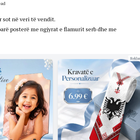
ead
sot në veri të vendit.
parë posterë me ngjyrat e flamurit serb dhe me
Rekla