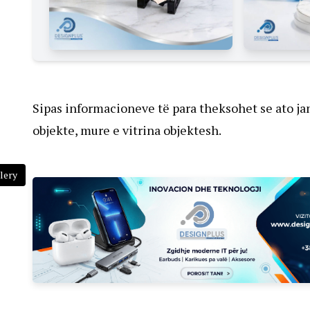
Sipas informacioneve të para theksohet se ato jan
objekte, mure e vitrina objektesh.
lery