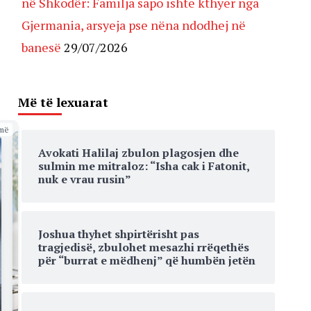
në Shkodër: Familja sapo ishte kthyer nga
Gjermania, arsyeja pse nëna ndodhej në
banesë
29/07/2026
Më të lexuarat
më
Avokati Halilaj zbulon plagosjen dhe
sulmin me mitraloz: “Isha cak i Fatonit,
nuk e vrau rusin”
Joshua thyhet shpirtërisht pas
tragjedisë, zbulohet mesazhi rrëqethës
për “burrat e mëdhenj” që humbën jetën