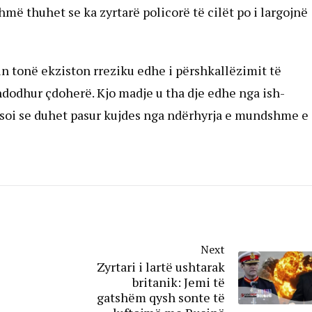
ë thuhet se ka zyrtarë policorë të cilët po i largojnë
n tonë ekziston rreziku edhe i përshkallëzimit të
ka ndodhur çdoherë. Kjo madje u tha dje edhe nga ish-
eksoi se duhet pasur kujdes nga ndërhyrja e mundshme e
Next
Zyrtari i lartë ushtarak
britanik: Jemi të
gatshëm qysh sonte të