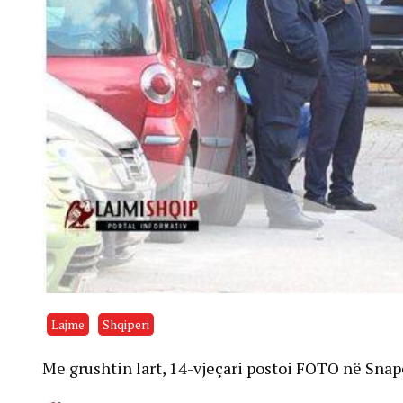
Lajme
Shqiperi
Me grushtin lart, 14-vjeçari postoi FOTO në Sna