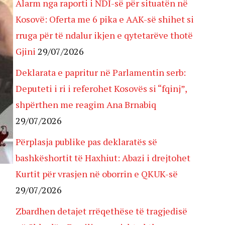
Alarm nga raporti i NDI-së për situatën në
Kosovë: Oferta me 6 pika e AAK-së shihet si
rruga për të ndalur ikjen e qytetarëve thotë
Gjini
29/07/2026
Deklarata e papritur në Parlamentin serb:
Deputeti i ri i referohet Kosovës si “fqinj”,
shpërthen me reagim Ana Brnabiq
29/07/2026
Përplasja publike pas deklaratës së
bashkëshortit të Haxhiut: Abazi i drejtohet
Kurtit për vrasjen në oborrin e QKUK-së
29/07/2026
Zbardhen detajet rrëqethëse të tragjedisë