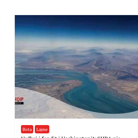
Bota
Lajme