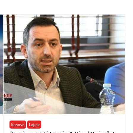
Kosovë
Lajme