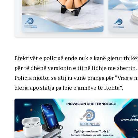
Efektivët e policisë ende nuk e kanë gjetur thikën
për të dhënë versionin e tij në lidhje me sherrin.
Policia njoftoi se atij iu vunë pranga për “Vrasje
blerja apo shitja pa leje e armëve të ftohta”.