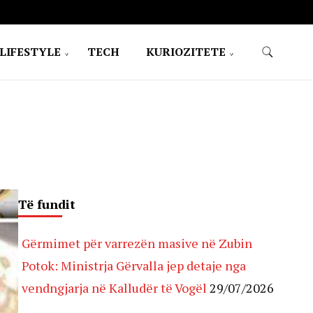
LIFESTYLE
TECH
KURIOZITETE
Të fundit
Gërmimet për varrezën masive në Zubin
Potok: Ministrja Gërvalla jep detaje nga
vendngjarja në Kalludër të Vogël
29/07/2026