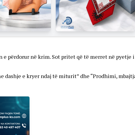
 e përdorur në krim. Sot pritet që të merret në pyetje i
 me dashje e kryer ndaj të miturit” dhe “Prodhimi, mbajtj