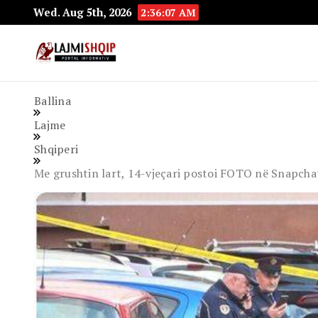
Wed. Aug 5th, 2026
2:36:08 AM
Lajmishqip.net
Lajmishqip
Ballina
Lajme
Shqiperi
Me grushtin lart, 14-vjeçari postoi FOTO në Snapcha