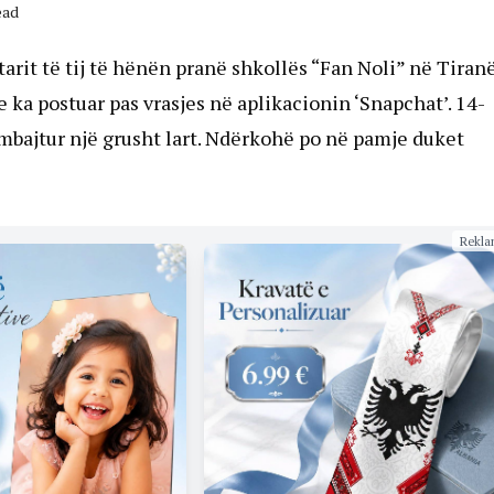
ead
arit të tij të hënën pranë shkollës “Fan Noli” në Tiranë
 e ka postuar pas vrasjes në aplikacionin ‘Snapchat’. 14-
 mbajtur një grusht lart. Ndërkohë po në pamje duket
Rekla