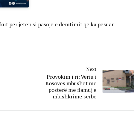
ikut për jetën si pasojë e dëmtimit që ka pësuar.
Next
Provokim i ri: Veriu i
Kosovës mbushet me
posterë me flamuj e
mbishkrime serbe