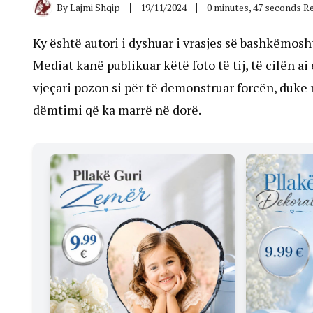
By
Lajmi Shqip
19/11/2024
0 minutes, 47 seconds R
Ky është autori i dyshuar i vrasjes së bashkëmosht
Mediat kanë publikuar këtë foto të tij, të cilën ai
vjeçari pozon si për të demonstruar forcën, duke
dëmtimi që ka marrë në dorë.