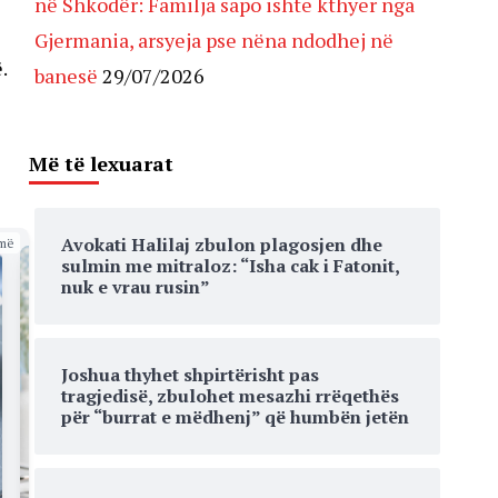
në Shkodër: Familja sapo ishte kthyer nga
Gjermania, arsyeja pse nëna ndodhej në
.
banesë
29/07/2026
Më të lexuarat
Avokati Halilaj zbulon plagosjen dhe
më
sulmin me mitraloz: “Isha cak i Fatonit,
nuk e vrau rusin”
Joshua thyhet shpirtërisht pas
tragjedisë, zbulohet mesazhi rrëqethës
për “burrat e mëdhenj” që humbën jetën