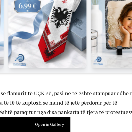
 së flamurit të UÇK-së, pasi në të është stampuar edhe 
la të lë të kuptosh se mund të jetë përdorur për të
është paraqitur nga disa pankarta të tjera të protestues
Open in Gallery