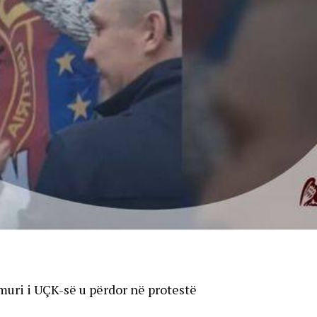
muri i UÇK-së u përdor në protestë