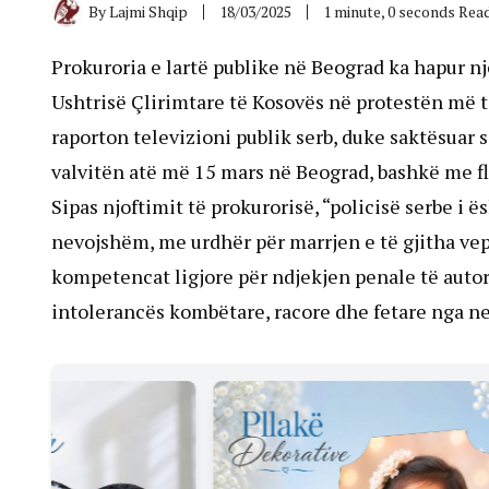
By
Lajmi Shqip
18/03/2025
1 minute, 0 seconds Rea
Prokuroria e lartë publike në Beograd ka hapur n
Ushtrisë Çlirimtare të Kosovës në protestën më t
raporton televizioni publik serb, duke saktësuar s
valvitën atë më 15 mars në Beograd, bashkë me f
Sipas njoftimit të prokurorisë, “policisë serbe i
nevojshëm, me urdhër për marrjen e të gjitha v
kompetencat ligjore për ndjekjen penale të autorë
intolerancës kombëtare, racore dhe fetare nga ne