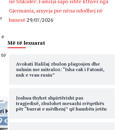
në Shkodër: Familja sapo ishte kthyer nga
Gjermania, arsyeja pse nëna ndodhej në
e
banesë
29/07/2026
 e
Më të lexuarat
 të
Avokati Halilaj zbulon plagosjen dhe
sulmin me mitraloz: “Isha cak i Fatonit,
nuk e vrau rusin”
Joshua thyhet shpirtërisht pas
më
tragjedisë, zbulohet mesazhi rrëqethës
për “burrat e mëdhenj” që humbën jetën