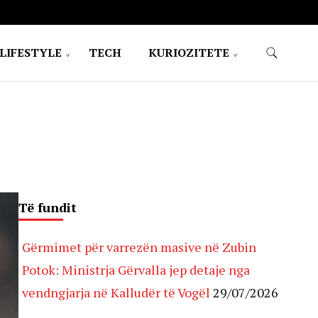
LIFESTYLE
TECH
KURIOZITETE
Të fundit
Gërmimet për varrezën masive në Zubin
Potok: Ministrja Gërvalla jep detaje nga
vendngjarja në Kalludër të Vogël
29/07/2026