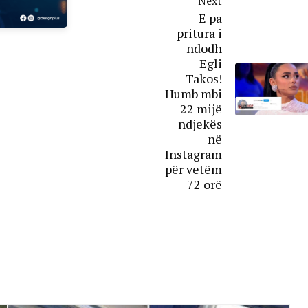
Next
E pa
pritura i
ndodh
Egli
Takos!
Humb mbi
22 mijë
ndjekës
në
Instagram
për vetëm
72 orë