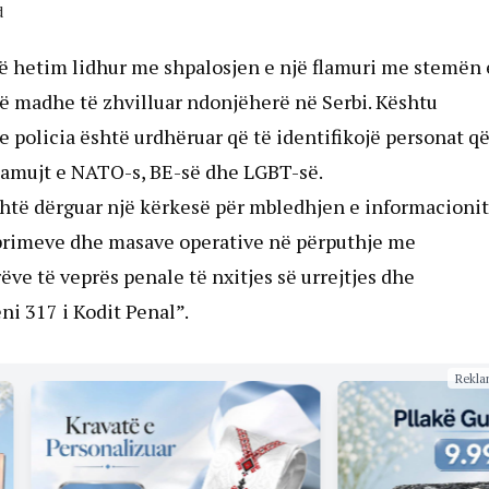
d
jë hetim lidhur me shpalosjen e një flamuri me stemën 
ë madhe të zhvilluar ndonjëherë në Serbi. Kështu
e policia është urdhëruar që të identifikojë personat që
lamujt e NATO-s, BE-së dhe LGBT-së.
 është dërguar një kërkesë për mbledhjen e informacionit
eprimeve dhe masave operative në përputhje me
ve të veprës penale të nxitjes së urrejtjes dhe
ni 317 i Kodit Penal”.
Rekla