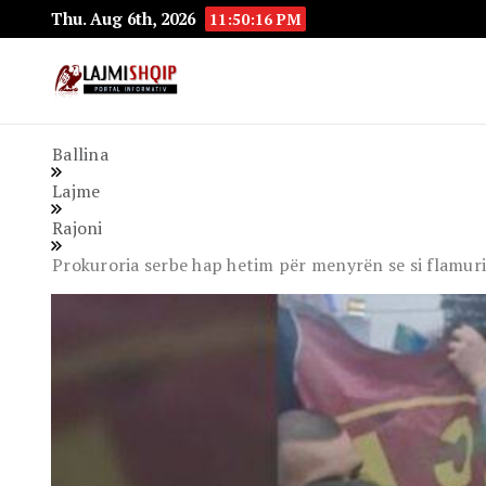
Thu. Aug 6th, 2026
11:50:18 PM
Lajmishqip.net
Lajmishqip
Ballina
Lajme
Rajoni
Prokuroria serbe hap hetim për menyrën se si flamuri