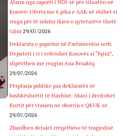
Alarm nga raporti i NDI-së për situatën në
Kosovë: Oferta me 6 pika e AAK-së shihet si
rruga për të ndalur ikjen e qytetarëve thotë
Gjini
29/07/2026
Deklarata e papritur në Parlamentin serb:
Deputeti i ri i referohet Kosovës si “fqinj”,
shpërthen me reagim Ana Brnabiq
29/07/2026
Përplasja publike pas deklaratës së
bashkëshortit të Haxhiut: Abazi i drejtohet
Kurtit për vrasjen në oborrin e QKUK-së
29/07/2026
Zbardhen detajet rrëqethëse të tragjedisë