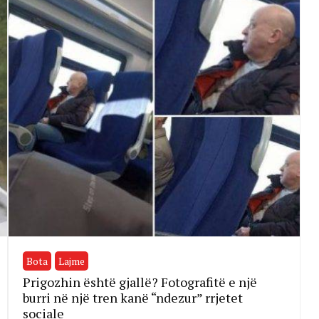
Bota
Lajme
Prigozhin është gjallë? Fotografitë e një
burri në një tren kanë “ndezur” rrjetet
sociale