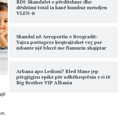
BDI: Skandalet e përditshme dhe
dështimi total ia kanë humbur mendjen
VLEN-it
Skandal në Aeroportin e Beogradit:
Vajza portugeze keqtrajtohet veç pse
mbante një bluzë me flamurin shqiptar
Arbana apo Ledioni? Bled Mane jep
përgjigjen epike për udhëheqeësin e ri të
Big Brother VIP Albania
një
ve.