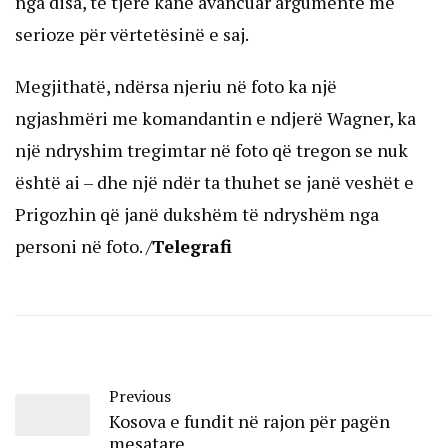
nga disa, të tjerë kanë avancuar argumente më
serioze për vërtetësinë e saj.
Megjithatë, ndërsa njeriu në foto ka një
ngjashmëri me komandantin e ndjerë Wagner, ka
një ndryshim tregimtar në foto që tregon se nuk
është ai – dhe një ndër ta thuhet se janë veshët e
Prigozhin që janë dukshëm të ndryshëm nga
personi në foto. /
Telegrafi
Previous
Kosova e fundit në rajon për pagën
mesatare