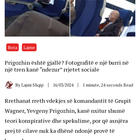
Bota
Lajme
Prigozhin është gjallë? Fotografitë e një burri në
një tren kanë “ndezur” rrjetet sociale
By
Lajmi Shqip
16/03/2024
1 minute, 24 seconds Read
Rrethanat rreth vdekjes së komandantit të Grupit
Wagner, Yevgeny Prigozhin, kanë nxitur shumë
teori konspirative dhe spekulime, por që asnjëra
prej të cilave nuk ka dhënë ndonjë provë të