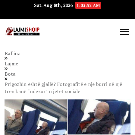
Sat. Aug 8th, 2026
1:03:53 AM
Lajmishqip.net
Lajmishqip
Ballina
Lajme
Bota
Prigozhin është gjallë? Fotografitë e një burri në një
tren kanë “ndezur” rrjetet sociale