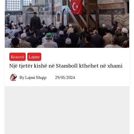
Kosovë
Lajme
Një tjetër kishë në Stamboll kthehet në xhami
By
Lajmi Shqip
29/05/2024