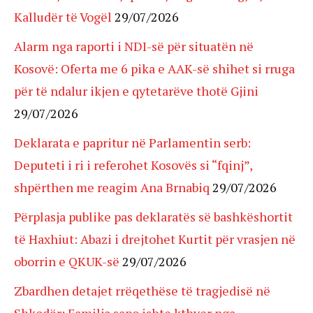
Kalludër të Vogël
29/07/2026
Alarm nga raporti i NDI-së për situatën në
Kosovë: Oferta me 6 pika e AAK-së shihet si rruga
për të ndalur ikjen e qytetarëve thotë Gjini
29/07/2026
Deklarata e papritur në Parlamentin serb:
Deputeti i ri i referohet Kosovës si “fqinj”,
shpërthen me reagim Ana Brnabiq
29/07/2026
Përplasja publike pas deklaratës së bashkëshortit
të Haxhiut: Abazi i drejtohet Kurtit për vrasjen në
oborrin e QKUK-së
29/07/2026
Zbardhen detajet rrëqethëse të tragjedisë në