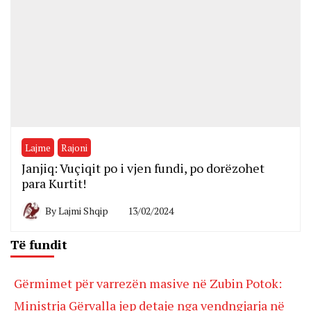
Lajme
Rajoni
Janjiq: Vuçiqit po i vjen fundi, po dorëzohet
para Kurtit!
By
Lajmi Shqip
13/02/2024
Të fundit
Gërmimet për varrezën masive në Zubin Potok:
Ministrja Gërvalla jep detaje nga vendngjarja në