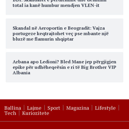
total ia kanë humbur mendjen VLEN-it
Skandal në Aeroportin e Beogradit: Vajza
portugeze keqtrajtohet veç pse mbante një
bluzë me flamurin shqiptar
Arbana apo Ledioni? Bled Mane jep përgjigjen
epike për udhëheqeësin e ri të Big Brother VIP
Albania
Ballina
Lajme
Sport
Magazina
Lifestyle
Tech
Kuriozitete