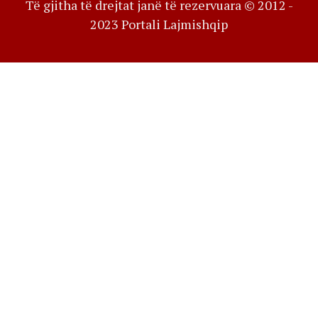
Të gjitha të drejtat janë të rezervuara © 2012 -
2023 Portali Lajmishqip