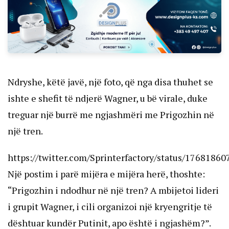
Ndryshe, këtë javë, një foto, që nga disa thuhet se
ishte e shefit të ndjerë Wagner, u bë virale, duke
treguar një burrë me ngjashmëri me Prigozhin në
një tren.
https://twitter.com/Sprinterfactory/status/176818
Një postim i parë mijëra e mijëra herë, thoshte:
“Prigozhin i ndodhur në një tren? A mbijetoi lideri
i grupit Wagner, i cili organizoi një kryengritje të
dështuar kundër Putinit, apo është i ngjashëm?”.