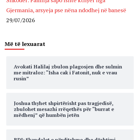
Shkodër: Familja sapo ishte kthyer nga
Gjermania, arsyeja pse nëna ndodhej në banesë
29/07/2026
Më të lexuarat
Avokati Halilaj zbulon plagosjen dhe sulmin
me mitraloz: “Isha cak i Fatonit, nuk e vrau
rusin”
Joshua thyhet shpirtërisht pas tragjedisë,
zbulohet mesazhi rrëqethës për “burrat e
mëdhenj” që humbën jetën
BDI: Skandalet e përditshme dhe dështimi