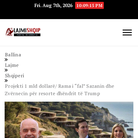
Fri. Aug 7th, 2026
10:09:15 PM
Lajmishqip.net
Lajmishqip
Ballina
Lajme
Shqiperi
Projekti 1 mld dollarë/ Rama i “fal” Sazanin dhe
Zvërnecin për resorte dhëndrit të Trump