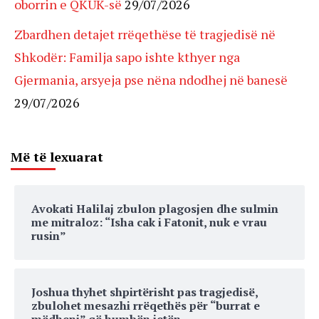
oborrin e QKUK-së
29/07/2026
Zbardhen detajet rrëqethëse të tragjedisë në
Shkodër: Familja sapo ishte kthyer nga
Gjermania, arsyeja pse nëna ndodhej në banesë
29/07/2026
Më të lexuarat
Avokati Halilaj zbulon plagosjen dhe sulmin
me mitraloz: “Isha cak i Fatonit, nuk e vrau
rusin”
Joshua thyhet shpirtërisht pas tragjedisë,
zbulohet mesazhi rrëqethës për “burrat e