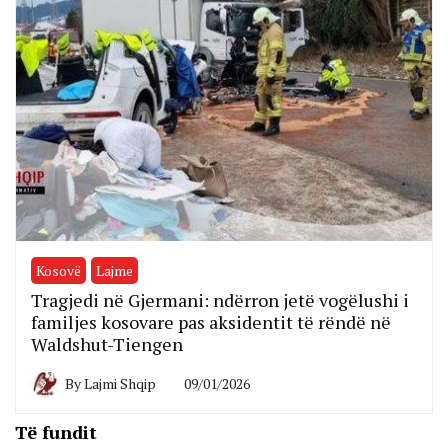
Kosovë
Lajme
Tragjedi në Gjermani: ndërron jetë vogëlushi i
familjes kosovare pas aksidentit të rëndë në
Waldshut-Tiengen
By
Lajmi Shqip
09/01/2026
Të fundit