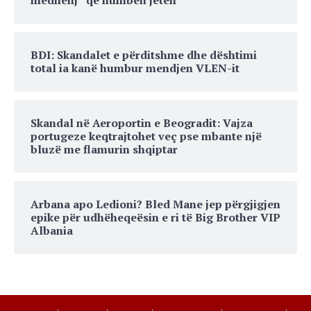
mëdhenj” që humbën jetën
BDI: Skandalet e përditshme dhe dështimi
total ia kanë humbur mendjen VLEN-it
Skandal në Aeroportin e Beogradit: Vajza
portugeze keqtrajtohet veç pse mbante një
bluzë me flamurin shqiptar
Arbana apo Ledioni? Bled Mane jep përgjigjen
epike për udhëheqeësin e ri të Big Brother VIP
Albania