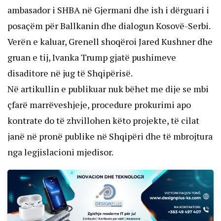
ambasador i SHBA në Gjermani dhe ish i dërguari i
posaçëm për Ballkanin dhe dialogun Kosovë-Serbi.
Verën e kaluar, Grenell shoqëroi Jared Kushner dhe
gruan e tij, Ivanka Trump gjatë pushimeve
disaditore në jug të Shqipërisë.
Në artikullin e publikuar nuk bëhet me dije se mbi
çfarë marrëveshjeje, procedure prokurimi apo
kontrate do të zhvillohen këto projekte, të cilat
janë në pronë publike në Shqipëri dhe të mbrojtura
nga legjislacioni mjedisor.