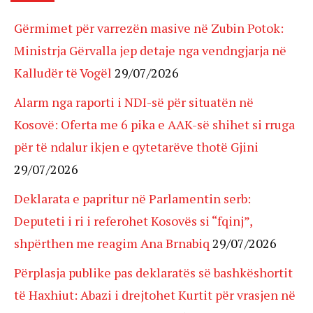
Gërmimet për varrezën masive në Zubin Potok:
Ministrja Gërvalla jep detaje nga vendngjarja në
Kalludër të Vogël
29/07/2026
Alarm nga raporti i NDI-së për situatën në
Kosovë: Oferta me 6 pika e AAK-së shihet si rruga
për të ndalur ikjen e qytetarëve thotë Gjini
29/07/2026
Deklarata e papritur në Parlamentin serb:
Deputeti i ri i referohet Kosovës si “fqinj”,
shpërthen me reagim Ana Brnabiq
29/07/2026
Përplasja publike pas deklaratës së bashkëshortit
të Haxhiut: Abazi i drejtohet Kurtit për vrasjen në