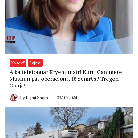
Kosovë
Lajme
A ka telefonuar Kryeministri Kurti Ganimete
Musliun pas operacionit të zemrës? Tregon
Ganja!
By
Lajmi Shqip
03/07/2024