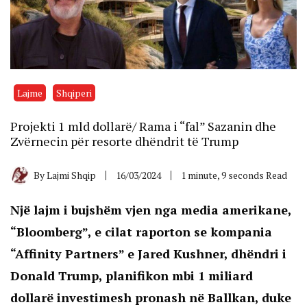
Lajme
Shqiperi
Projekti 1 mld dollarë/ Rama i “fal” Sazanin dhe
Zvërnecin për resorte dhëndrit të Trump
By
Lajmi Shqip
16/03/2024
1 minute, 9 seconds Read
Një lajm i bujshëm vjen nga
media amerikane,
“Bloomberg”
, e cilat raporton se kompania
“Affinity Partners” e Jared Kushner, dhëndri i
Donald Trump, planifikon mbi 1 miliard
dollarë investimesh pronash në Ballkan, duke