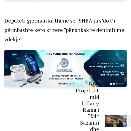
Deputeti gjerman ka thënë se “SHBA-ja s’do t’i
përmbushte këto kritere “për shkak të dënimit me
vdekje”
Next
Projekti 1
mld
dollarë/
Rama i
“fal”
Sazanin
dhe