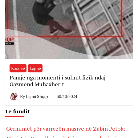
Kosovë
Lajme
Pamje nga momenti i sulmit fizik ndaj
Gazmend Muhaxherit
By
Lajmi Shqip
30/10/2024
Të fundit
Gërmimet për varrezën masive në Zubin Potok: