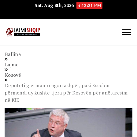
Sat. Aug 8th, 2026
3:13:32 PM
Lajmishqip.net
Lajmishqip
Ballina
Lajme
Kosovë
Deputeti gjerman reagon ashpër, pasi Escobar
përmendi dy kushte tjera për Kosovën për anëtarësim
në KiE