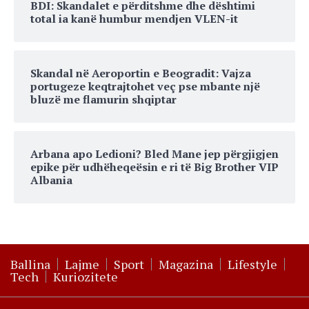
BDI: Skandalet e përditshme dhe dështimi
total ia kanë humbur mendjen VLEN-it
Skandal në Aeroportin e Beogradit: Vajza
portugeze keqtrajtohet veç pse mbante një
bluzë me flamurin shqiptar
Arbana apo Ledioni? Bled Mane jep përgjigjen
epike për udhëheqeësin e ri të Big Brother VIP
Albania
Ballina
Lajme
Sport
Magazina
Lifestyle
Tech
Kuriozitete