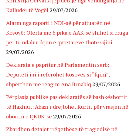
Ministrja Gërvalla jep detaje nga vendngjarja në
Kalludër të Vogël
29/07/2026
Alarm nga raporti i NDI-së për situatën në
Kosovë: Oferta me 6 pika e AAK-së shihet si rruga
për të ndalur ikjen e qytetarëve thotë Gjini
29/07/2026
Deklarata e papritur në Parlamentin serb:
Deputeti i ri i referohet Kosovës si “fqinj”,
shpërthen me reagim Ana Brnabiq
29/07/2026
Përplasja publike pas deklaratës së bashkëshortit
të Haxhiut: Abazi i drejtohet Kurtit për vrasjen në
oborrin e QKUK-së
29/07/2026
Zbardhen detajet rrëqethëse të tragjedisë në