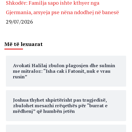
Shkodër: Familja sapo ishte kthyer nga
Gjermania, arsyeja pse nëna ndodhej në banesë
29/07/2026
Më të lexuarat
Avokati Halilaj zbulon plagosjen dhe sulmin
me mitraloz: “Isha cak i Fatonit, nuk e vrau
rusin”
Joshua thyhet shpirtërisht pas tragjedisë,
zbulohet mesazhi rrëqethës për “burrat e
mëdhenj” që humbën jetën