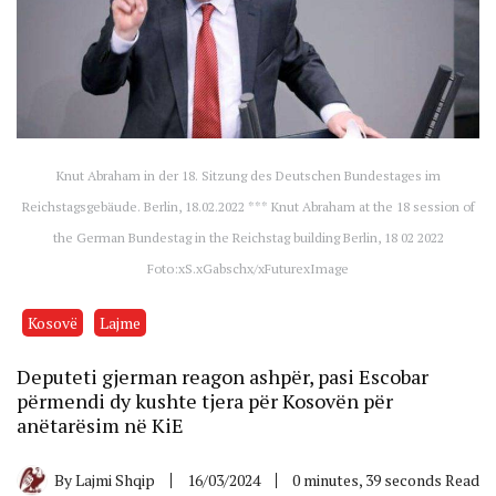
Knut Abraham in der 18. Sitzung des Deutschen Bundestages im
Reichstagsgebäude. Berlin, 18.02.2022 *** Knut Abraham at the 18 session of
the German Bundestag in the Reichstag building Berlin, 18 02 2022
Foto:xS.xGabschx/xFuturexImage
Kosovë
Lajme
Deputeti gjerman reagon ashpër, pasi Escobar
përmendi dy kushte tjera për Kosovën për
anëtarësim në KiE
By
Lajmi Shqip
16/03/2024
0 minutes, 39 seconds Read