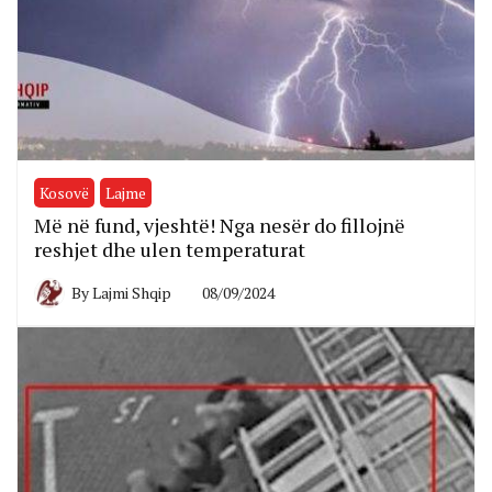
Kosovë
Lajme
Më në fund, vjeshtë! Nga nesër do fillojnë
reshjet dhe ulen temperaturat
By
Lajmi Shqip
08/09/2024