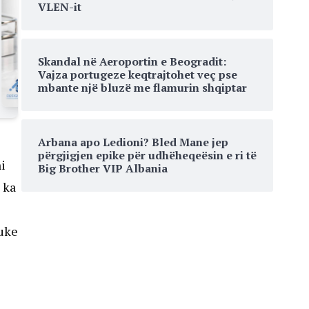
VLEN-it
Skandal në Aeroportin e Beogradit:
Vajza portugeze keqtrajtohet veç pse
mbante një bluzë me flamurin shqiptar
Arbana apo Ledioni? Bled Mane jep
përgjigjen epike për udhëheqeësin e ri të
i
Big Brother VIP Albania
 ka
duke