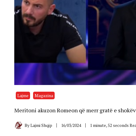
Lajme
Magazina
Meritoni akuzon Romeon që merr gratë e shokëve 
By
Lajmi Shqip
16/03/2024
1 minute, 52 seconds Re