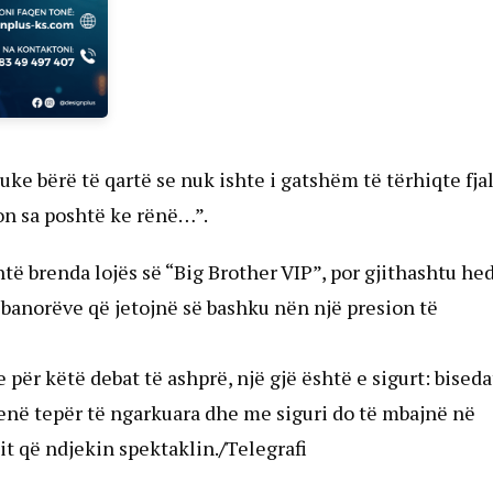
 duke bërë të qartë se nuk ishte i gatshëm të tërhiqte fja
ton sa poshtë ke rënë…”.
ë brenda lojës së “Big Brother VIP”, por gjithashtu he
 banorëve që jetojnë së bashku nën një presion të
për këtë debat të ashprë, një gjë është e sigurt: biseda
enë tepër të ngarkuara dhe me siguri do të mbajnë në
it që ndjekin spektaklin.
/
Telegrafi