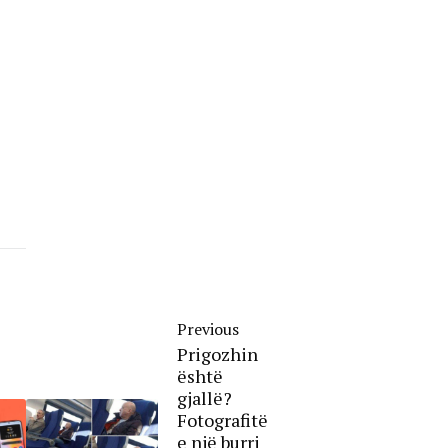
Previous
Prigozhin
është
gjallë?
Fotografitë
e një burri