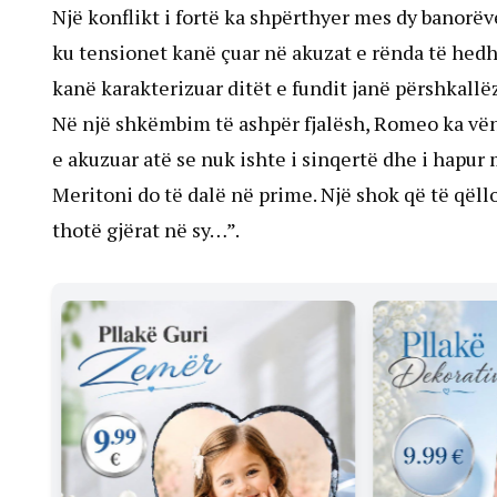
Një konflikt i fortë ka shpërthyer mes dy banorëv
ku tensionet kanë çuar në akuzat e rënda të hed
kanë karakterizuar ditët e fundit janë përshkallë
Në një shkëmbim të ashpër fjalësh, Romeo ka vën
e akuzuar atë se nuk ishte i sinqertë dhe i hapu
Meritoni do të dalë në prime. Një shok që të qëllo
thotë gjërat në sy…”.