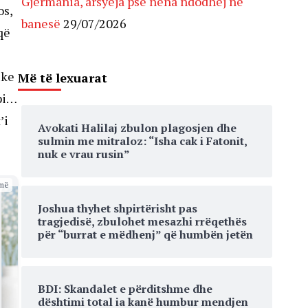
Gjermania, arsyeja pse nëna ndodhej në
os,
banesë
29/07/2026
që
uke
Më të lexuarat
pi…
’i
Avokati Halilaj zbulon plagosjen dhe
sulmin me mitraloz: “Isha cak i Fatonit,
nuk e vrau rusin”
më
Joshua thyhet shpirtërisht pas
tragjedisë, zbulohet mesazhi rrëqethës
për “burrat e mëdhenj” që humbën jetën
BDI: Skandalet e përditshme dhe
dështimi total ia kanë humbur mendjen