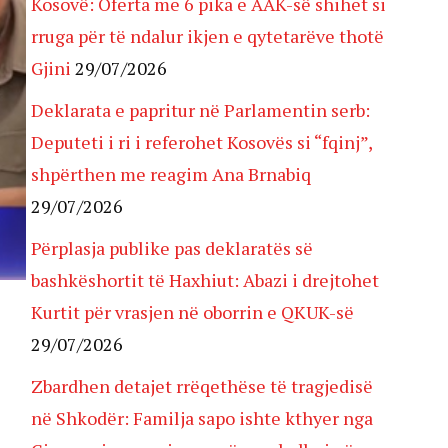
Kosovë: Oferta me 6 pika e AAK-së shihet si
rruga për të ndalur ikjen e qytetarëve thotë
Gjini
29/07/2026
Deklarata e papritur në Parlamentin serb:
Deputeti i ri i referohet Kosovës si “fqinj”,
shpërthen me reagim Ana Brnabiq
29/07/2026
Përplasja publike pas deklaratës së
bashkëshortit të Haxhiut: Abazi i drejtohet
Kurtit për vrasjen në oborrin e QKUK-së
29/07/2026
Zbardhen detajet rrëqethëse të tragjedisë
në Shkodër: Familja sapo ishte kthyer nga