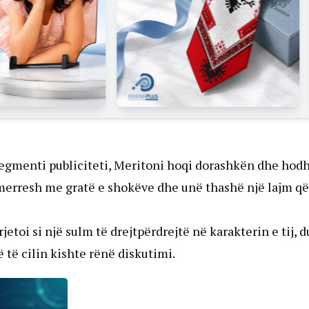
 segmenti publiciteti, Meritoni hoqi dorashkën dhe hodh
merresh me gratë e shokëve dhe unë thashë një lajm që
etoi si një sulm të drejtpërdrejtë në karakterin e tij, 
 të cilin kishte rënë diskutimi.