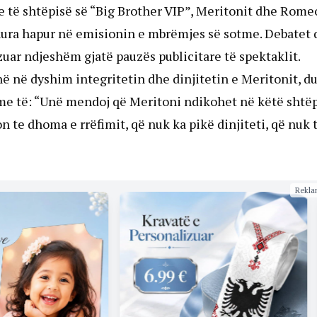
e të shtëpisë së “Big Brother VIP”, Meritonit dhe Rome
hura hapur në emisionin e mbrëmjes së sotme. Debatet 
zuar ndjeshëm gjatë pauzës publicitare të spektaklit.
ë në dyshim integritetin dhe dinjitetin e Meritonit, d
r me të: “Unë mendoj që Meritoni ndikohet në këtë shtë
n te dhoma e rrëfimit, që nuk ka pikë dinjiteti, që nuk t
Rekla