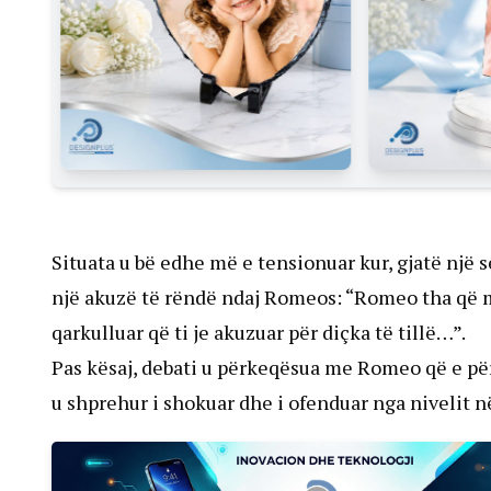
Situata u bë edhe më e tensionuar kur, gjatë një
një akuzë të rëndë ndaj Romeos: “Romeo tha që 
qarkulluar që ti je akuzuar për diçka të tillë…”.
Pas kësaj, debati u përkeqësua me Romeo që e përj
u shprehur i shokuar dhe i ofenduar nga nivelit në