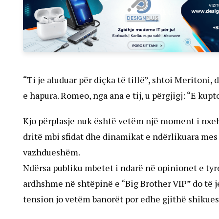
“Ti je aluduar për diçka të tillë”, shtoi Meritoni,
e hapura. Romeo, nga ana e tij, u përgjigj: “E kup
Kjo përplasje nuk është vetëm një moment i nxeht
dritë mbi sfidat dhe dinamikat e ndërlikuara mes
vazhdueshëm.
Ndërsa publiku mbetet i ndarë në opinionet e tyre 
ardhshme në shtëpinë e “Big Brother VIP” do të j
tension jo vetëm banorët por edhe gjithë shikues