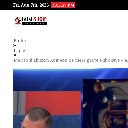
Fri. Aug 7th, 2026
3:05:39 PM
Lajmishqip.net
Lajmishqip
Ballina
Lajme
Meritoni akuzon Romeon që merr gratë e shokëve – agr