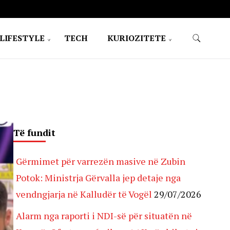
LIFESTYLE
TECH
KURIOZITETE
Të fundit
Gërmimet për varrezën masive në Zubin
Potok: Ministrja Gërvalla jep detaje nga
vendngjarja në Kalludër të Vogël
29/07/2026
Alarm nga raporti i NDI-së për situatën në