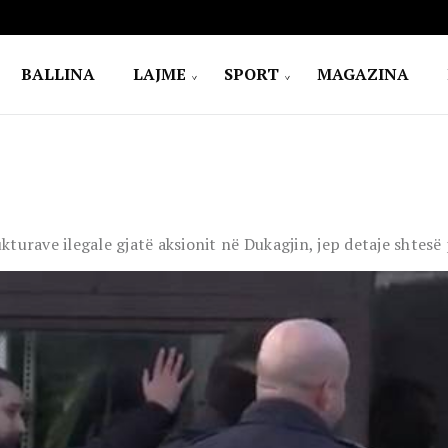
BALLINA
LAJME
SPORT
MAGAZINA
urave ilegale gjatë aksionit në Dukagjin, jep detaje shtesë 