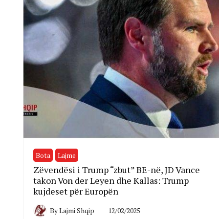
Bota
Lajme
Zëvendësi i Trump “zbut” BE-në, JD Vance
takon Von der Leyen dhe Kallas: Trump
kujdeset për Europën
By
Lajmi Shqip
12/02/2025