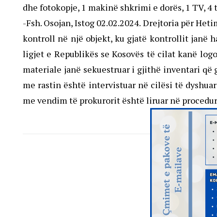
dhe fotokopje, 1 makinë shkrimi e dorës, 1 TV, 
-Fsh. Osojan, Istog 02.02.2024. Drejtoria për Het
kontroll në një objekt, ku gjatë kontrollit ja
ligjet e Republikës se Kosovës të cilat kanë logo
materiale janë sekuestruar i gjithë inventari që 
me rastin është intervistuar në cilësi të dyshuar
me vendim të prokurorit është liruar në procedurë