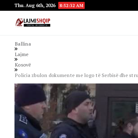
Thu. Aug 6th, 2026
8:52:33 AM
Lajmishqip.net
Lajmishqip
Ballina
Lajme
Kosovë
Policia zbulon dokumente me logo të Serbisë dhe strukt