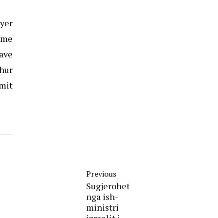
ryer
m me
vave
dhur
imit
Previous
Sugjerohet
nga ish-
ministri
izraelit i