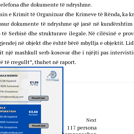
4 telefona dhe dokumente të ndryshme.
imin e Krimit të Organizuar dhe Krimeve të Rënda, ka k
në hasur dokumente të ndryshme që janë në kundërshti
 të Serbisë dhe strukturave ilegale. Në cilësinë e pro
gjendej në objekt dhe është bërë mbyllja e objektit. Li
it një mashkull serb-kosovar dhe i njëjti pas intervist
 të rregullt”, thuhet në raport.
Next
117 persona
kompensohen