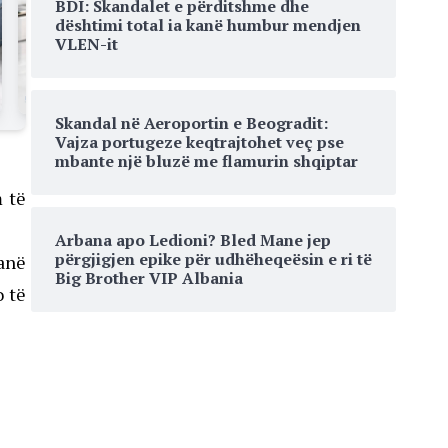
BDI: Skandalet e përditshme dhe
dështimi total ia kanë humbur mendjen
VLEN-it
Skandal në Aeroportin e Beogradit:
Vajza portugeze keqtrajtohet veç pse
mbante një bluzë me flamurin shqiptar
m të
Arbana apo Ledioni? Bled Mane jep
përgjigjen epike për udhëheqeësin e ri të
janë
Big Brother VIP Albania
o të