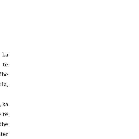
, ka
 të
dhe
ula,
, ka
e të
dhe
nter