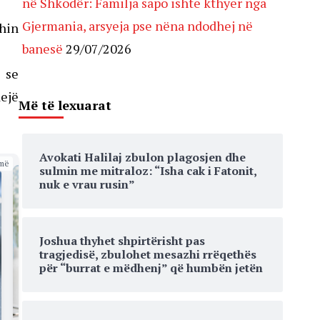
në Shkodër: Familja sapo ishte kthyer nga
Gjermania, arsyeja pse nëna ndodhej në
shin
banesë
29/07/2026
 se
ejë
Më të lexuarat
Avokati Halilaj zbulon plagosjen dhe
më
sulmin me mitraloz: “Isha cak i Fatonit,
nuk e vrau rusin”
Joshua thyhet shpirtërisht pas
tragjedisë, zbulohet mesazhi rrëqethës
për “burrat e mëdhenj” që humbën jetën