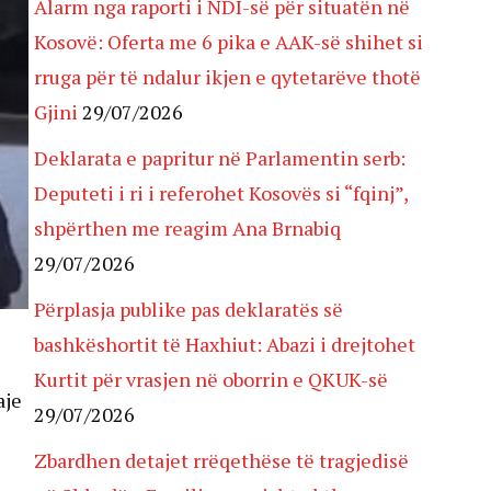
Alarm nga raporti i NDI-së për situatën në
Kosovë: Oferta me 6 pika e AAK-së shihet si
rruga për të ndalur ikjen e qytetarëve thotë
Gjini
29/07/2026
Deklarata e papritur në Parlamentin serb:
Deputeti i ri i referohet Kosovës si “fqinj”,
shpërthen me reagim Ana Brnabiq
29/07/2026
Përplasja publike pas deklaratës së
bashkëshortit të Haxhiut: Abazi i drejtohet
Kurtit për vrasjen në oborrin e QKUK-së
aje
29/07/2026
Zbardhen detajet rrëqethëse të tragjedisë