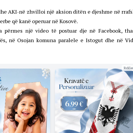
he AKI-në zhvilloi një aksion ditën e djeshme në rraf
 serbe që kanë operuar në Kosovë.
a përmes një video të postuar dje në Facebook, tha
ës, në Osojan komuna paralele e Istogut dhe në Vid
Rekla