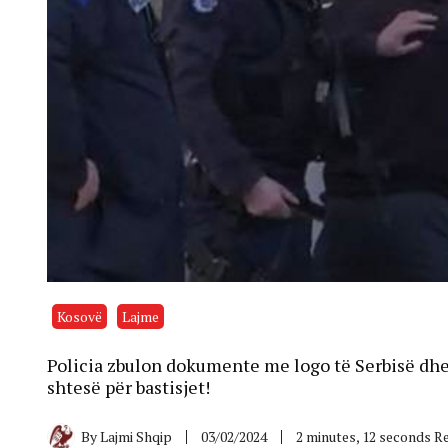
Kosovë
Lajme
Policia zbulon dokumente me logo të Serbisë dhe 
shtesë për bastisjet!
By
Lajmi Shqip
03/02/2024
2 minutes, 12 seconds R