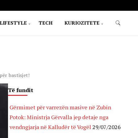
LIFESTYLE
TECH
KURIOZITETE
për bastisjet!
Të fundit
Gërmimet për varrezën masive në Zubin
Potok: Ministrja Gërvalla jep detaje nga
vendngjarja në Kalludër të Vogël
29/07/2026