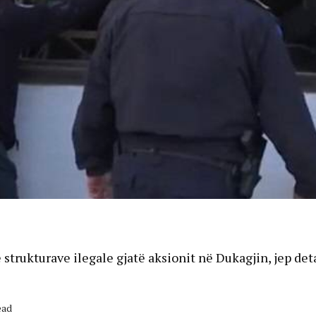
strukturave ilegale gjatë aksionit në Dukagjin, jep det
ead