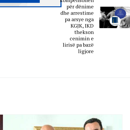
për dënime
dhe arrestime
pa arsye nga
KGJK, IKD
thekson
cenimin e
lirisë pa bazë
ligjore