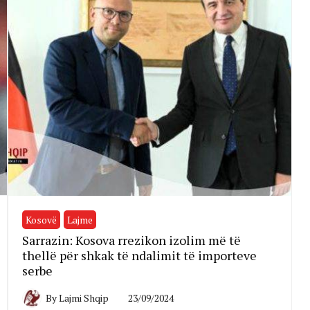
Kosovë
Lajme
Sarrazin: Kosova rrezikon izolim më të
thellë për shkak të ndalimit të importeve
serbe
By
Lajmi Shqip
23/09/2024