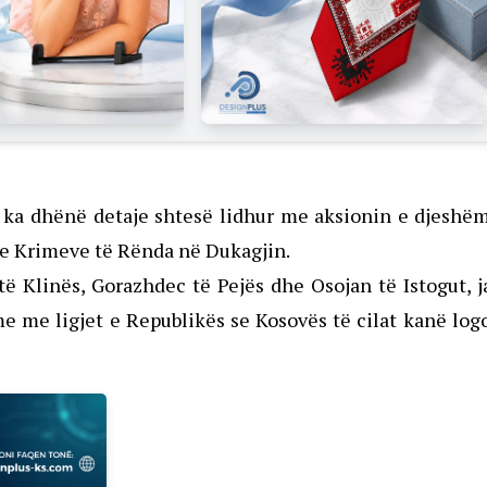
h ka dhënë detaje shtesë lidhur me aksionin e djeshë
he Krimeve të Rënda në Dukagjin.
të Klinës, Gorazhdec të Pejës dhe Osojan të Istogut, 
me ligjet e Republikës se Kosovës të cilat kanë log