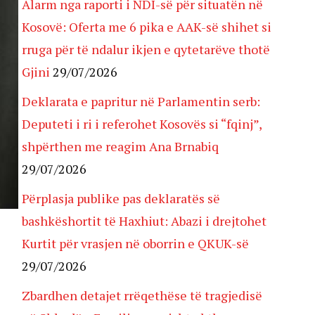
Alarm nga raporti i NDI-së për situatën në
Kosovë: Oferta me 6 pika e AAK-së shihet si
rruga për të ndalur ikjen e qytetarëve thotë
Gjini
29/07/2026
Deklarata e papritur në Parlamentin serb:
Deputeti i ri i referohet Kosovës si “fqinj”,
shpërthen me reagim Ana Brnabiq
29/07/2026
Përplasja publike pas deklaratës së
bashkëshortit të Haxhiut: Abazi i drejtohet
Kurtit për vrasjen në oborrin e QKUK-së
29/07/2026
Zbardhen detajet rrëqethëse të tragjedisë