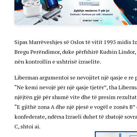
Sipas Marrëveshjes së Oslos të vitit 1995 midis I
Bregu Perëndimor, duke përfshirë Kudsin Lindor, 
nën kontrollin e ushtrisë izraelite.
Liberman argumentoi se nevojitet një qasje e re p
“Ne kemi nevojë për një qasje tjetër”, tha Liberm
njëjtën gjë për shumë vite dhe të presim rezulta
“E gjithë zona A dhe një pjesë e vogël e zonës B”
konfederate, ndërsa Izraeli duhet të zbatojë sovr
C, shtoi ai.