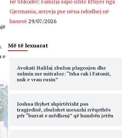
në Shkodër: Familja sapo ishte kthyer nga
Gjermania, arsyeja pse nëna ndodhej në
banesë
29/07/2026
një
Më të lexuarat
.
a e
Avokati Halilaj zbulon plagosjen dhe
sulmin me mitraloz: “Isha cak i Fatonit,
nuk e vrau rusin”
më
Joshua thyhet shpirtërisht pas
tragjedisë, zbulohet mesazhi rrëqethës
për “burrat e mëdhenj” që humbën jetën