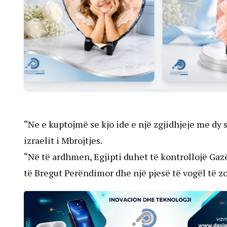
“Ne e kuptojmë se kjo ide e një zgjidhjeje me dy 
izraelit i Mbrojtjes.
“Në të ardhmen, Egjipti duhet të kontrollojë Gaz
të Bregut Perëndimor dhe një pjesë të vogël të zon