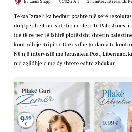
By
Lajmi Shqip
03/02/2024
2 minutes, 18 seconds R
Teksa Izraeli ka hedhur poshtë një sërë rezolut
drejtpërdrejt me shtetin modern të Palestinës, ish
ide të re për të fshirë plotësisht shtetin palestin
kontrollojë Rripin e Gazës dhe Jordania të kontr
Në një intervistë me Jerusalem Post, Liberman, kr
një zgjidhjeje me dy shtete është zhdukur.