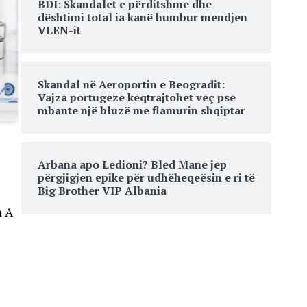
BDI: Skandalet e përditshme dhe
dështimi total ia kanë humbur mendjen
VLEN-it
Skandal në Aeroportin e Beogradit:
Vajza portugeze keqtrajtohet veç pse
mbante një bluzë me flamurin shqiptar
Arbana apo Ledioni? Bled Mane jep
përgjigjen epike për udhëheqeësin e ri të
Big Brother VIP Albania
n A