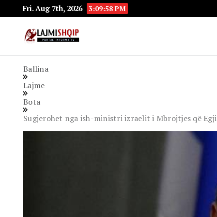
Fri. Aug 7th, 2026
3:09:59 PM
Lajmishqip.net
Lajmishqip
Ballina
Lajme
Bota
Sugjerohet nga ish-ministri izraelit i Mbrojtjes që Eg