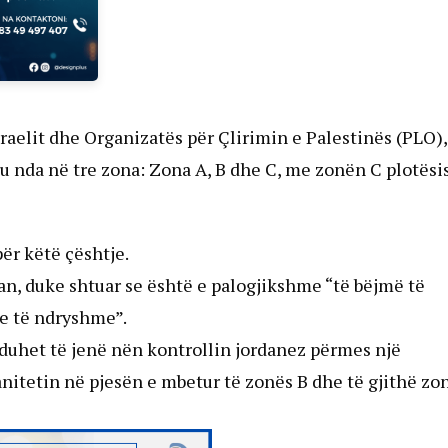
zraelit dhe Organizatës për Çlirimin e Palestinës (PLO),
u nda në tre zona: Zona A, B dhe C, me zonën C plotësi
ër këtë çështje.
an, duke shtuar se është e palogjikshme “të bëjmë të
te të ndryshme”.
 duhet të jenë nën kontrollin jordanez përmes një
anitetin në pjesën e mbetur të zonës B dhe të gjithë zo