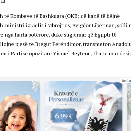
ead
ash të Kombeve të Bashkuara (OKB) që kanë të bëjnë
-ministri izraelit i Mbrojtjes, Avigdor Liberman, solli 
ez nga harta botërore, duke sugjeruar që Egjipti të
ollojnë pjesë të Bregut Perëndimor, transmeton Anadolu
eu i Partisë opozitare Yisrael Beytenu, tha se mundësi
Rekla