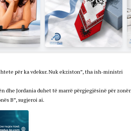
shtete për ka vdekur. Nuk ekziston”, tha ish-ministri
ën dhe Jordania duhet të marrë përgjegjësinë për zonë
ës B”, sugjeroi ai.