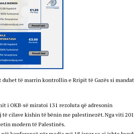
ët duhet të marrin kontrollin e Rripit të Gazës si mandat
imit i OKB-së miratoi 131 rezoluta që adresonin
j të cilave kishin të bënin me palestinezët. Nga viti 201
tetin modern të Palestinës.
 një konferencë për media më 18 janar se ai ishte kund