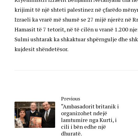
krijimit të një shteti palestinez në çfarëdo mënyr
Izraeli ka vrarë më shumë se 27 mijë njerëz në Rr
Hamasit të 7 tetorit, në të cilën u vranë 1.200 nje
Sulmi ushtarak ka shkaktuar shpërngulje dhe shka
kujdesit shëndetësor.
Previous
“Ambasadorit britanik i
organizohet ndejë
lamtumire nga Kurti, i
cili i bën edhe një
dhuratë.