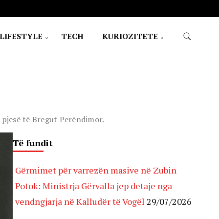
LIFESTYLE
TECH
KURIOZITETE
ë pjesë të Bregut Perëndimor.
Të fundit
Gërmimet për varrezën masive në Zubin
Potok: Ministrja Gërvalla jep detaje nga
vendngjarja në Kalludër të Vogël
29/07/2026