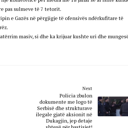
e pas sulmeve të 7 tetorit.
ipin e Gazës në përgjigje të ofensivës ndërkufitare të
rëz.
tërrim masiv, si dhe ka krijuar kushte uri dhe munges
Next
Policia zbulon
dokumente me logo të
Serbisë dhe strukturave
ilegale gjatë aksionit në
Dukagjin, jep detaje
shtesë për bastisjet!