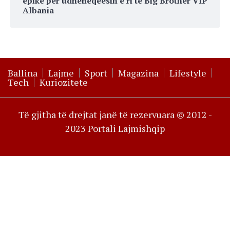
epike për udhëheqeësin e ri të Big Brother VIP
Albania
Ballina
Lajme
Sport
Magazina
Lifestyle
Tech
Kuriozitete
Të gjitha të drejtat janë të rezervuara © 2012 -
2023 Portali Lajmishqip