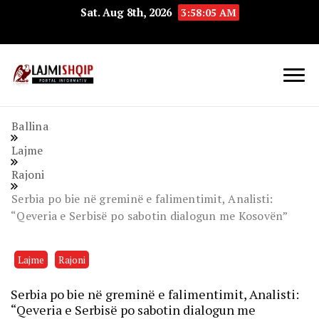
Sat. Aug 8th, 2026
3:58:05 AM
Lajmishqip.net
Lajmishqip
Ballina
Lajme
Rajoni
Serbia po bie në greminë e falimentimit, Analisti:
“Qeveria e Serbisë po sabotin dialogun me Kosovën”
Lajme
Rajoni
Serbia po bie në greminë e falimentimit, Analisti:
“Qeveria e Serbisë po sabotin dialogun me