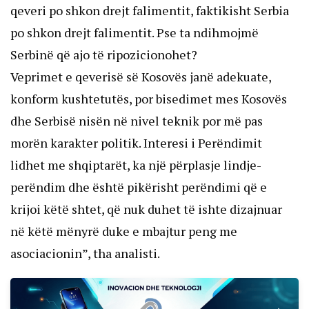
qeveri po shkon drejt falimentit, faktikisht Serbia
po shkon drejt falimentit. Pse ta ndihmojmë
Serbinë që ajo të ripozicionohet?
Veprimet e qeverisë së Kosovës janë adekuate,
konform kushtetutës, por bisedimet mes Kosovës
dhe Serbisë nisën në nivel teknik por më pas
morën karakter politik. Interesi i Perëndimit
lidhet me shqiptarët, ka një përplasje lindje-
perëndim dhe është pikërisht perëndimi që e
krijoi këtë shtet, që nuk duhet të ishte dizajnuar
në këtë mënyrë duke e mbajtur peng me
asociacionin”, tha analisti.