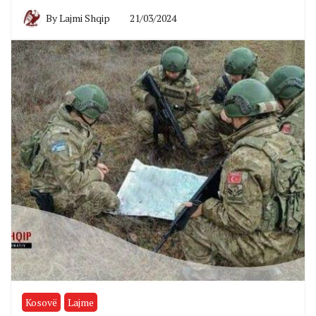
By
Lajmi Shqip
21/03/2024
Kosovë
Lajme