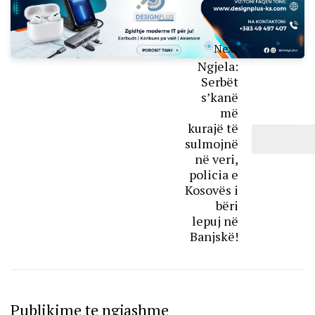
Next
Ngjela:
Serbët
s’kanë
më
kurajë të
sulmojnë
në veri,
policia e
Kosovës i
bëri
lepuj në
Banjskë!
Publikime te ngjashme