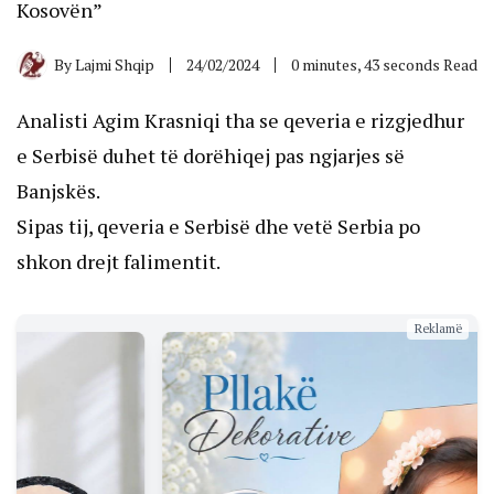
Kosovën”
By
Lajmi Shqip
24/02/2024
0 minutes, 43 seconds Read
Analisti Agim Krasniqi tha se qeveria e rizgjedhur
e Serbisë duhet të dorëhiqej pas ngjarjes së
Banjskës.
Sipas tij, qeveria e Serbisë dhe vetë Serbia po
shkon drejt falimentit.
Reklamë