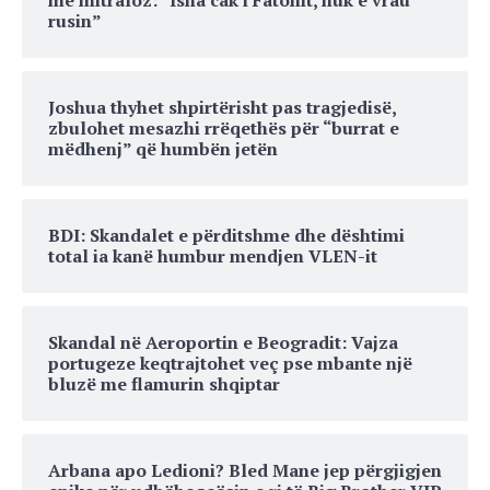
rusin”
Joshua thyhet shpirtërisht pas tragjedisë,
zbulohet mesazhi rrëqethës për “burrat e
mëdhenj” që humbën jetën
BDI: Skandalet e përditshme dhe dështimi
total ia kanë humbur mendjen VLEN-it
Skandal në Aeroportin e Beogradit: Vajza
portugeze keqtrajtohet veç pse mbante një
bluzë me flamurin shqiptar
Arbana apo Ledioni? Bled Mane jep përgjigjen