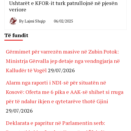
Ushtarët e KFOR-it turk patrullojnë në pjesën
veriore
By
Lajmi Shqip
06/02/2025
Të fundit
Gërmimet për varrezën masive në Zubin Potok:
Ministrja Gërvalla jep detaje nga vendngjarja në
Kalludër të Vogël
29/07/2026
Alarm nga raporti i NDI-së për situatën në
Kosovë: Oferta me 6 pika e AAK-së shihet si rruga
për të ndalur ikjen e qytetarëve thotë Gjini
29/07/2026
Deklarata e papritur në Parlamentin serb: