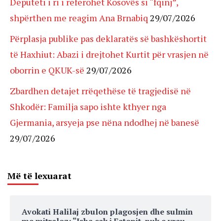
Deputeti i ri i referohet Kosovës si “fqinj”,
shpërthen me reagim Ana Brnabiq
29/07/2026
Përplasja publike pas deklaratës së bashkëshortit
të Haxhiut: Abazi i drejtohet Kurtit për vrasjen në
oborrin e QKUK-së
29/07/2026
Zbardhen detajet rrëqethëse të tragjedisë në
Shkodër: Familja sapo ishte kthyer nga
Gjermania, arsyeja pse nëna ndodhej në banesë
29/07/2026
Më të lexuarat
Avokati Halilaj zbulon plagosjen dhe sulmin
me mitraloz: “Isha cak i Fatonit, nuk e vrau