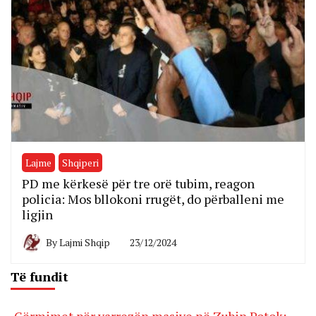
Lajme
Shqiperi
PD me kërkesë për tre orë tubim, reagon
policia: Mos bllokoni rrugët, do përballeni me
ligjin
By
Lajmi Shqip
23/12/2024
Të fundit