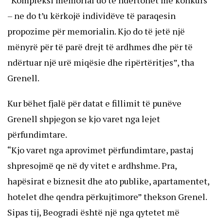
“Kompleksi memorial do të ndërtohet me konkurs
– ne do t’u kërkojë individëve të paraqesin
propozime për memorialin. Kjo do të jetë një
mënyrë për të parë drejt të ardhmes dhe për të
ndërtuar një urë miqësie dhe ripërtëritjes”, tha
Grenell.
Kur bëhet fjalë për datat e fillimit të punëve
Grenell shpjegon se kjo varet nga lejet
përfundimtare.
“Kjo varet nga aprovimet përfundimtare, pastaj
shpresojmë qe në dy vitet e ardhshme. Pra,
hapësirat e biznesit dhe ato publike, apartamentet,
hotelet dhe qendra përkujtimore” thekson Grenel.
Sipas tij, Beogradi është një nga qytetet më