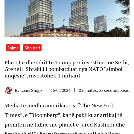
Lajme
Shqiperi
Planet e dhëndrit të Trump për investime në Serbi,
Grenell: Shtabi i i bombarduar nga NATO “simbol
miqësie”, investohen 1 miliard
By
Lajmi Shqip
16/03/2024
2 minutes, 35 seconds Read
Media të mëdha amerikane si “The New York
Times”, e “Bloomberg”, kanë publikuar artikuj të
premten në lidhje me planet e Jared Kushner dhe