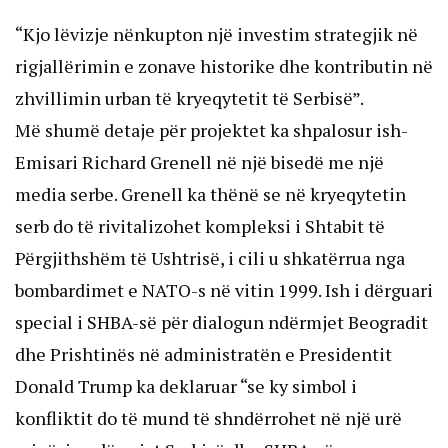
“Kjo lëvizje nënkupton një investim strategjik në
rigjallërimin e zonave historike dhe kontributin në
zhvillimin urban të kryeqytetit të Serbisë”.
Më shumë detaje për projektet ka shpalosur ish-
Emisari Richard Grenell në një bisedë me një
media serbe. Grenell ka thënë se në kryeqytetin
serb do të rivitalizohet kompleksi i Shtabit të
Përgjithshëm të Ushtrisë, i cili u shkatërrua nga
bombardimet e NATO-s në vitin 1999. Ish i dërguari
special i SHBA-së për dialogun ndërmjet Beogradit
dhe Prishtinës në administratën e Presidentit
Donald Trump ka deklaruar “se ky simbol i
konfliktit do të mund të shndërrohet në një urë