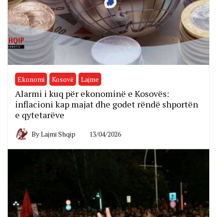
Ekonomi
Kosovë
Lajme
Alarmi i kuq për ekonominë e Kosovës:
inflacioni kap majat dhe godet rëndë shportën
e qytetarëve
By
Lajmi Shqip
13/04/2026