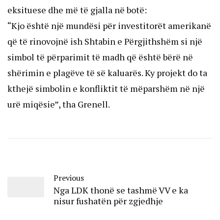
eksituese dhe më të gjalla në botë:
“Kjo është një mundësi për investitorët amerikanë
që të rinovojnë ish Shtabin e Përgjithshëm si një
simbol të përparimit të madh që është bërë në
shërimin e plagëve të së kaluarës. Ky projekt do ta
kthejë simbolin e konfliktit të mëparshëm në një
urë miqësie”, tha Grenell.
Previous
Nga LDK thonë se tashmë VV e ka
nisur fushatën për zgjedhje