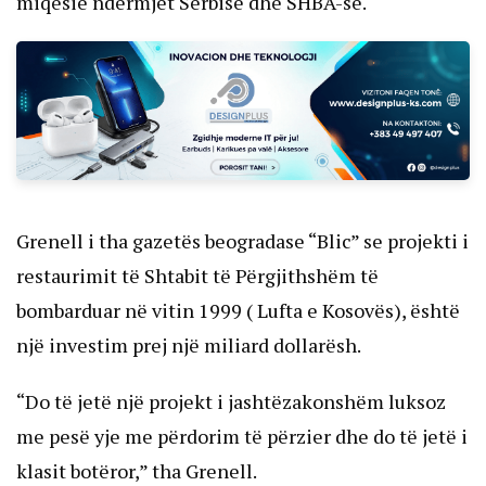
miqësie ndërmjet Serbisë dhe SHBA-së.
Grenell i tha gazetës beogradase “Blic” se projekti i
restaurimit të Shtabit të Përgjithshëm të
bombarduar në vitin 1999 ( Lufta e Kosovës), është
një investim prej një miliard dollarësh.
“Do të jetë një projekt i jashtëzakonshëm luksoz
me pesë yje me përdorim të përzier dhe do të jetë i
klasit botëror,” tha Grenell.