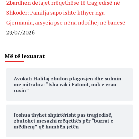
Zbardhen detajet rrëqethëse të tragjedisë në
Shkodër: Familja sapo ishte kthyer nga
Gjermania, arsyeja pse nëna ndodhej në banesë
29/07/2026
Më të lexuarat
Avokati Halilaj zbulon plagosjen dhe sulmin
me mitraloz: “Isha cak i Fatonit, nuk e vrau
rusin”
Joshua thyhet shpirtërisht pas tragjedisë,
zbulohet mesazhi rrëqethës për “burrat e
mëdhenj” që humbën jetën