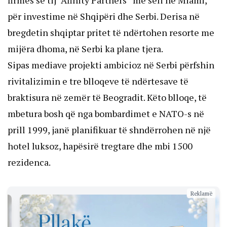
firmës së tij “Afinity Partners” me seli në Miami,
për investime në Shqipëri dhe Serbi. Derisa në
bregdetin shqiptar pritet të ndërtohen resorte me
mijëra dhoma, në Serbi ka plane tjera.
Sipas mediave projekti ambicioz në Serbi përfshin
rivitalizimin e tre blloqeve të ndërtesave të
braktisura në zemër të Beogradit. Këto blloqe, të
mbetura bosh që nga bombardimet e NATO-s në
prill 1999, janë planifikuar të shndërrohen në një
hotel luksoz, hapësirë ​​tregtare dhe mbi 1500
rezidenca.
Reklamë