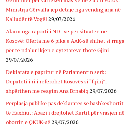
Gërmimet për varrezën masive në Zubin Potok:
Ministrja Gërvalla jep detaje nga vendngjarja në
Kalludër të Vogël
29/07/2026
Alarm nga raporti i NDI-së për situatën në
Kosovë: Oferta me 6 pika e AAK-së shihet si rruga
për të ndalur ikjen e qytetarëve thotë Gjini
29/07/2026
Deklarata e papritur në Parlamentin serb:
Deputeti i ri i referohet Kosovës si “fqinj”,
shpërthen me reagim Ana Brnabiq
29/07/2026
Përplasja publike pas deklaratës së bashkëshortit
të Haxhiut: Abazi i drejtohet Kurtit për vrasjen në
oborrin e QKUK-së
29/07/2026