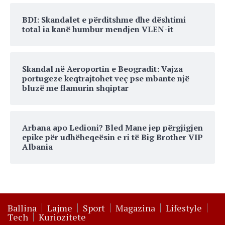
BDI: Skandalet e përditshme dhe dështimi
total ia kanë humbur mendjen VLEN-it
Skandal në Aeroportin e Beogradit: Vajza
portugeze keqtrajtohet veç pse mbante një
bluzë me flamurin shqiptar
Arbana apo Ledioni? Bled Mane jep përgjigjen
epike për udhëheqeësin e ri të Big Brother VIP
Albania
Ballina
Lajme
Sport
Magazina
Lifestyle
Tech
Kuriozitete